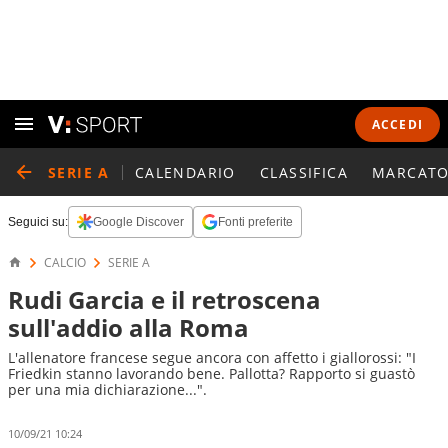
ACCEDI
SERIE A
CALENDARIO
CLASSIFICA
MARCATO
Seguici su:
Google Discover
Fonti preferite
CALCIO
SERIE A
Rudi Garcia e il retroscena
sull'addio alla Roma
L'allenatore francese segue ancora con affetto i giallorossi: "I
Friedkin stanno lavorando bene. Pallotta? Rapporto si guastò
per una mia dichiarazione...".
10/09/21 10:24