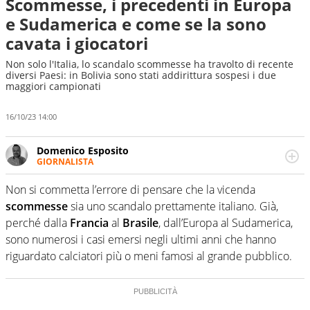
Scommesse, i precedenti in Europa
e Sudamerica e come se la sono
cavata i giocatori
Non solo l'Italia, lo scandalo scommesse ha travolto di recente
diversi Paesi: in Bolivia sono stati addirittura sospesi i due
maggiori campionati
16/10/23 14:00
Domenico Esposito
GIORNALISTA
Da vent’anni in campo e sul campo per vivere ogni evento
in tutte le sue sfaccettature. Passione smisurata per il
Non si commetta l’errore di pensare che la vicenda
calcio e per la sfera di cuoio. Il pallone è una cosa
scommesse
sia uno scandalo prettamente italiano. Già,
serissima, guai a dirgli di no
perché dalla
Francia
al
Brasile
, dall’Europa al Sudamerica,
sono numerosi i casi emersi negli ultimi anni che hanno
riguardato calciatori più o meni famosi al grande pubblico.