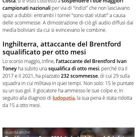
Costa
, si è visto costretto a
sospendere i due maggiori
campionati nazionali
per via di “indizi” che non lasciavano
spazi a dubbi: entrambi i tornei “sono stati viziati” a causa
delle scommesse. A dimostrazione di ciò gli audio diffusi dai
media boliviani da cui si evincevano le combine.
Inghilterra, attaccante del Brentford
squalificato per otto mesi
Lo scorso maggio, infine,
l’attaccante del Brentford Ivan
Toney
ha subito una
squalifica di otto mesi
, perché tra il
2017 e il 2021, ha piazzato
232 scommesse
, di cui 29 sulla
squadra in cui militava in quei tempi. Non solo: 15 le puntate
su un suo gol. Il giocatore ha ammesso le sue colpe e, in
seguito alla diagnosi di
ludopatia
, la sua pena è stata ridotta
da 15 a otto mesi.