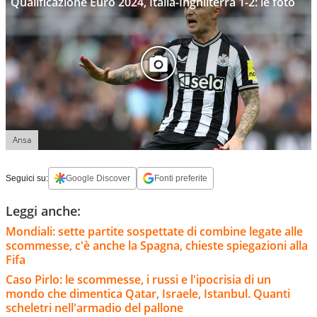
Qualificazione Euro 2024, Italia-Inghilterra 1-2: le foto
Ansa
Seguici su:
Google Discover
Fonti preferite
Leggi anche:
Mondiali: sette partite sospettate di combine legate alle
scommesse, c'è anche la Spagna, chieste spiegazioni alla
Fifa
Caso Pirlo: le scommesse, i russi e l'ipocrisia di un
mondo che dimentica Qatar, Israele, Istanbul. Quanti
scheletri nell'armadio del pallone