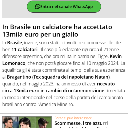
Entra nel canale WhatsApp
In Brasile un calciatore ha accettato
13mila euro per un giallo
In
Brasile
, invece, sono stati coinvolti in scommesse illecite
ben
11 calciatori
. Il caso più eclatante riguarda il 21enne
difensore argentino, che ora milita in patria nel Tigre,
Kevin
Lomonaco
, che non potrà giocare fino al 10 maggio 2024. La
squalifica gli è stata comminata ai tempi della sua esperienza
al
Bragantino (l’ex squadra del napoletano Natan)
,
quando, nel maggio 2023, ha ammesso di aver
ricevuto
circa 13mila euro in cambio di un’ammonizione
rimediata
in modo intenzionale nel corso della partita del campionato
brasiliano contro l’America Mineiro.
Forse ti può interessare
Scommesse, i tre azzurri