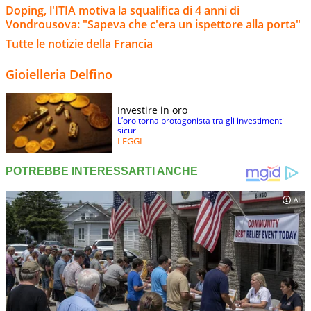
Doping, l'ITIA motiva la squalifica di 4 anni di
Vondrousova: "Sapeva che c'era un ispettore alla porta"
Tutte le notizie della Francia
Gioielleria Delfino
Investire in oro
L’oro torna protagonista tra gli investimenti
sicuri
LEGGI