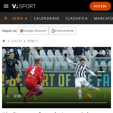
ACCEDI
SERIE A
CALENDARIO
CLASSIFICA
MARCATO
Seguici su:
Google Discover
Fonti preferite
CALCIO
SERIE A