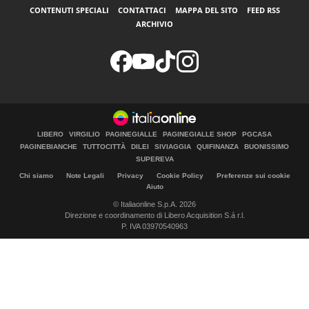
CONTENUTI SPECIALI
CONTATTACI
MAPPA DEL SITO
FEED RSS
ARCHIVIO
LIBERO
VIRGILIO
PAGINEGIALLE
PAGINEGIALLE SHOP
PGCASA
PAGINEBIANCHE
TUTTOCITTÀ
DILEI
SIVIAGGIA
QUIFINANZA
BUONISSIMO
SUPEREVA
Chi siamo
Note Legali
Privacy
Cookie Policy
Preferenze sui cookie
Aiuto
© Italiaonline S.p.A. 2026
Direzione e coordinamento di Libero Acquisition S.á r.l.
P. IVA 03970540963