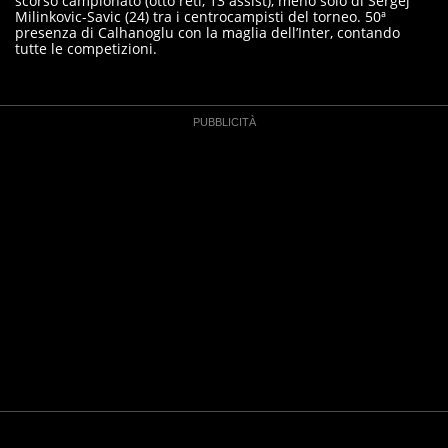
scorso campionato (otto reti, 13 assist), meno solo di Sergej
Milinkovic-Savic (24) tra i centrocampisti del torneo. 50ª
presenza di Calhanoglu con la maglia dell’Inter, contando
tutte le competizioni.