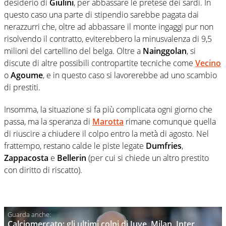
desiderio di
Giulini
, per abbassare le pretese dei sardi. In
questo caso una parte di stipendio sarebbe pagata dai
nerazzurri che, oltre ad abbassare il monte ingaggi pur non
risolvendo il contratto, eviterebbero la minusvalenza di 9,5
milioni del cartellino del belga. Oltre a
Nainggolan
, si
discute di altre possibili contropartite tecniche come
Vecino
o
Agoume
, e in questo caso si lavorerebbe ad uno scambio
di prestiti.
Insomma, la situazione si fa più complicata ogni giorno che
passa, ma la speranza di
Marotta
rimane comunque quella
di riuscire a chiudere il colpo entro la metà di agosto. Nel
frattempo, restano calde le piste legate
Dumfries
,
Zappacosta
e
Bellerin
(per cui si chiede un altro prestito
con diritto di riscatto).
Calciomercato: gli ultimi colpi di Juve, Milan, Inter,