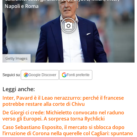
Napoli e Roma
Getty Images
Seguici su:
Google Discover
Fonti preferite
Leggi anche:
Inter, Pavard è il Leao nerazzurro: perché il francese
potrebbe restare alla corte di Chivu
De Giorgi ci crede: Michieletto convocato nel raduno
verso gli Europei. A sorpresa torna Rychlicki
Caso Sebastiano Esposito, il mercato si sblocca dopo
l’irruzione di Corona nella querelle col Cagliari: spuntano