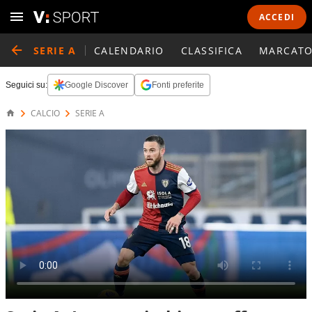
ACCEDI
SERIE A
CALENDARIO
CLASSIFICA
MARCATO
Seguici su:
Google Discover
Fonti preferite
CALCIO
SERIE A