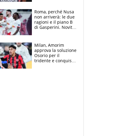
Roma, perché Nusa
non arriverà: le due
ragioni e il piano B
di Gasperini. Novità
su Pellegrini e
Cacciamani
Milan, Amorim
approva la soluzione
Osorio per il
tridente e conquista
Jashari: la frecciata
dello svizzero all'ex
Allegri