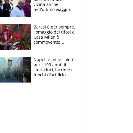
vicina anche
nell'ultimo viaggio,
la moglie Maura, i
figli e i suoi cari
circondati
Baresi 6 per sempre,
dall'affetto dei tifosi
l'omaggio dei tifosi a
Casa Milan è
commovente:
maglie, bandiere,
sciarpe, lacrime e
bigliettini
Napoli è mille colori:
per i 100 anni di
storia luci, lacrime e
fuochi d'artificio: De
Laurentiis salta al
coro anti-Juve