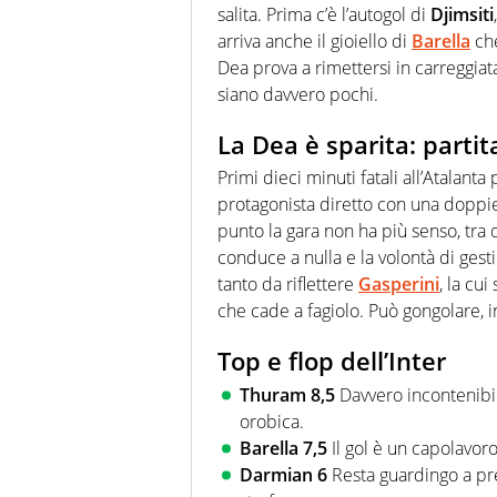
salita. Prima c’è l’autogol di
Djimsiti
arriva anche il gioiello di
Barella
che
Dea prova a rimettersi in carreggiat
siano davvero pochi.
La Dea è sparita: partit
Primi dieci minuti fatali all’Atalanta
protagonista diretto con una doppiet
punto la gara non ha più senso, tra
conduce a nulla e la volontà di gesti
tanto da riflettere
Gasperini
, la cu
che cade a fagiolo. Può gongolare, i
Top e flop dell’Inter
Thuram 8,5
Davvero incontenibil
orobica.
Barella 7,5
Il gol è un capolavoro
Darmian 6
Resta guardingo a pre