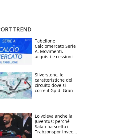
ORT TREND
Tabellone
Calciomercato Serie
A. Movimenti,
acquisti e cessioni:
estate 2026-27
Silverstone, le
caratteristiche del
circuito dove si
corre il Gp di Gran
Bretagna del
Motomondiale
Lo voleva anche la
Juventus: perché
Salah ha scelto il
Trabzonspor invece
di un top club