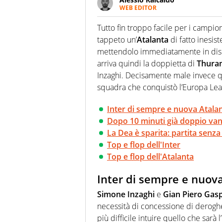
WEB EDITOR
Un figlio che si chiama Diego e l
quale filo conduttore irrinunci
Tutto fin troppo facile per i campioni 
indaga, approfondisce e scand
tappeto un’
Atalanta
di fatto inesist
mettendolo immediatamente in disc
arriva quindi la doppietta di
Thura
Inzaghi. Decisamente male invece qu
squadra che conquistò l’Europa Lea
Inter di sempre e nuova Atala
Dopo 10 minuti già doppio va
La Dea è sparita: partita senza
Top e flop dell'Inter
Top e flop dell'Atalanta
Inter di sempre e nuov
Simone Inzaghi
e
Gian Piero Gasp
necessità di concessione di deroghe.
più difficile intuire quello che sarà