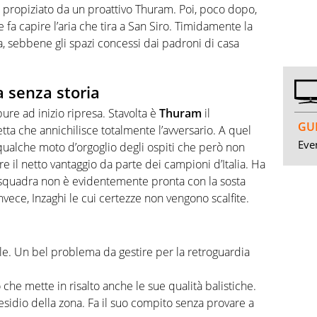
, propiziato da un proattivo Thuram. Poi, poco dopo,
 fa capire l’aria che tira a San Siro. Timidamente la
a, sebbene gli spazi concessi dai padroni di casa
a senza storia
 pure ad inizio ripresa. Stavolta è
Thuram
il
GUI
ta che annichilisce totalmente l’avversario. A quel
Even
 qualche moto d’orgoglio degli ospiti che però non
re il netto vantaggio da parte dei campioni d’Italia. Ha
i squadra non è evidentemente pronta con la sosta
nvece, Inzaghi le cui certezze non vengono scalfite.
e. Un bel problema da gestire per la retroguardia
 che mette in risalto anche le sue qualità balistiche.
sidio della zona. Fa il suo compito senza provare a