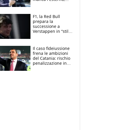
perchè Romero è
sfumato, quale è il
vero obiettivo di
F1, la Red Bull
Marotta
prepara la
successione a
Verstappen in “stile
Antonelli”. Colapinto
derubato, che
attacco all’Italia
Il caso fideiussione
frena le ambizioni
del Catania: rischio
penalizzazione in
classifica, cosa
succede?