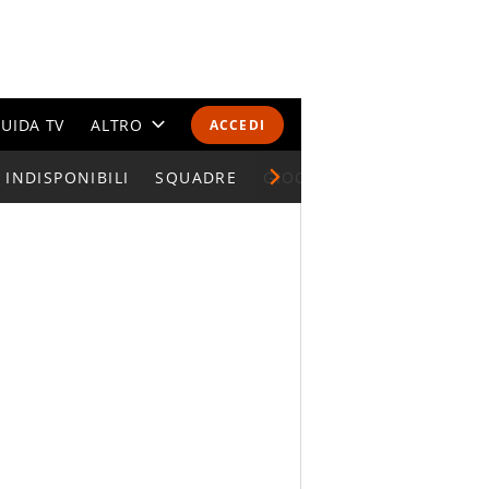
UIDA TV
ALTRO
ACCEDI
INDISPONIBILI
CALENDARI E CLASSIFICHE
SQUADRE
GIOCATORI SERIE A
ALTRI SPORT
MONDIALI 2026
OLIMPIADI
GOSSIP
LIFESTYLE