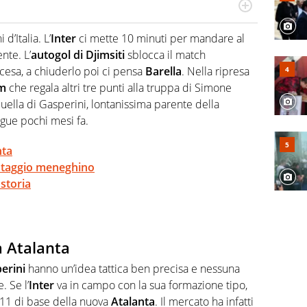
a tesi di laurea sugli stadi di proprietà in Italia. Il calcio
abile tra passione e professione. Per Virgilio Sport
d’Italia. L’
Inter
ci mette 10 minuti per mandare al
aglia l'universo mondo dello sport per antonomasia
ente. L’
autogol di Djimsiti
sblocca il match
esa, a chiuderlo poi ci pensa
Barella
. Nella ripresa
m
che regala altri tre punti alla truppa di Simone
ella di Gasperini, lontanissima parente della
gue pochi mesi fa.
nta
ntaggio meneghino
 storia
a Atalanta
erini
hanno un’idea tattica ben precisa e nessuna
 Se l’
Inter
va in campo con la sua formazione tipo,
 l’11 di base della nuova
Atalanta
. Il mercato ha infatti