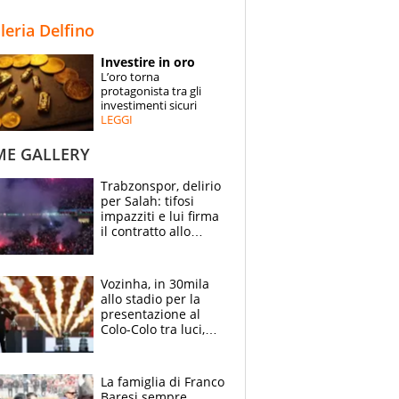
STORIE
lleria Delfino
SPECIALI
Investire in oro
L’oro torna
ESPERTI
protagonista tra gli
investimenti sicuri
LEGGI
CONTATTI
ME GALLERY
Trabzonspor, delirio
per Salah: tifosi
impazziti e lui firma
il contratto allo
stadio
Vozinha, in 30mila
allo stadio per la
presentazione al
Colo-Colo tra luci,
spettacolo, elicotteri
e paracadutisti
La famiglia di Franco
Baresi sempre