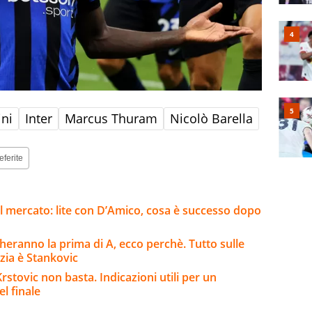
ini
Inter
Marcus Thuram
Nicolò Barella
eferite
l mercato: lite con D’Amico, cosa è successo dopo
eranno la prima di A, ecco perchè. Tutto sulle
nzia è Stankovic
stovic non basta. Indicazioni utili per un
l finale