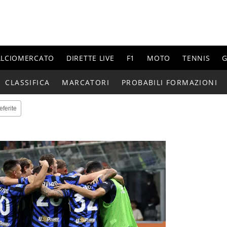
ALCIOMERCATO
DIRETTE LIVE
F1
MOTO
TENNIS
G
CLASSIFICA
MARCATORI
PROBABILI FORMAZIONI
eferite