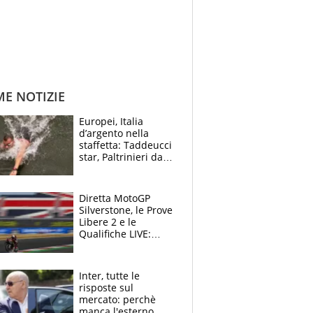
ME NOTIZIE
Europei, Italia
d’argento nella
staffetta: Taddeucci
star, Paltrinieri da
leggenda. Greg
svela la profezia di
Padre Pio
Diretta MotoGP
Silverstone, le Prove
Libere 2 e le
Qualifiche LIVE:
Martin beffa tutti, è
prima fila Aprilia
Inter, tutte le
risposte sul
mercato: perchè
manca l'esterno,