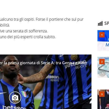
ualcuno tra gli ospiti. Forse il portiere che sul pur
SP
ilità.
vive una serata di sofferenza.
uno dei più esperti crolla subito.
er la prima giornata di Serie A: tra Genoa e Inter