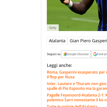
Getty
Atalanta
Gian Piero Gasper
Seguici su:
Google Discover
Fonti pr
Leggi anche:
Roma, Gasperini esasperato per i
il flop per Nusa
Inter, Lautaro e Thuram non gioch
spalle di Pio Esposito ma la gara
Pagelle Feyenoord-Atalanta 2-1: Kr
polemico Sarri nonostante il ko ne
Tutte le notizie dell'Atalanta