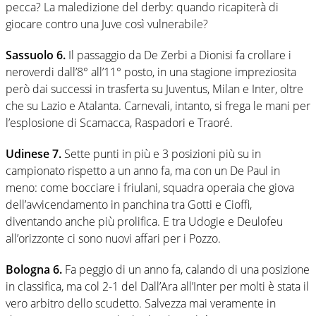
pecca? La maledizione del derby: quando ricapiterà di
giocare contro una Juve così vulnerabile?
Sassuolo 6.
Il passaggio da De Zerbi a Dionisi fa crollare i
neroverdi dall’8° all’11° posto, in una stagione impreziosita
però dai successi in trasferta su Juventus, Milan e Inter, oltre
che su Lazio e Atalanta. Carnevali, intanto, si frega le mani per
l’esplosione di Scamacca, Raspadori e Traoré.
Udinese 7.
Sette punti in più e 3 posizioni più su in
campionato rispetto a un anno fa, ma con un De Paul in
meno: come bocciare i friulani, squadra operaia che giova
dell’avvicendamento in panchina tra Gotti e Cioffi,
diventando anche più prolifica. E tra Udogie e Deulofeu
all’orizzonte ci sono nuovi affari per i Pozzo.
Bologna 6.
Fa peggio di un anno fa, calando di una posizione
in classifica, ma col 2-1 del Dall’Ara all’Inter per molti è stata il
vero arbitro dello scudetto. Salvezza mai veramente in