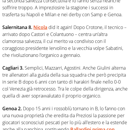
la seconda salvezza consecutiva e lo fanno senza neanche
soffrire troppo. A impreziosire la stagione i successi in
trasferta su Napoli e Milan e nei derby con Samp e Genoa.
Salernitana 8.
Nicola
did it again! Dopo Crotone, il tecnico –
arrivato dopo Castori e Colantuono – centra un’altra
clamorosa salvezza, il cui merito va condiviso con il
coraggioso presidente Iervolino e la vecchia volpe Sabatini,
che rivoluzionano l’organico a gennaio.
Cagliari 3.
Semplici, Mazzarri, Agostini. Anche Giulini alterna
tre allenatori alla guida della sua squadra che però precipita
in serie B dopo 6 anni con tanto di harakiri finale nello 0-0
col Venezia già retrocesso. Tra le colpe della dirigenza, anche
quella di aver sopravvalutato il proprio organico.
Genoa 2.
Dopo 15 anni i rossoblù tornano in B, lo fanno con
una nuova proprietà che eredita da Preziosi la passione per
giocatori sconosciuti pescati per lo più all’estero e la estende
anche alla panchina, sostituendo
Ballardini prima con