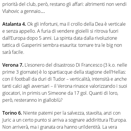
priorità del club, però, restano gli affari: altrimenti non vendi
Vlahovic a gennaio…
Atalanta 4.
Ok gli infortuni, ma il crollo della Dea è verticale
e senza appello. A furia di vendere gioielli si ritrova fuori
dall’Europa dopo 5 anni. La spinta data dalla rivoluzione
tattica di Gasperini sembra esaurita: tornare tra le big non
sarà facile.
Verona 7.
L’esonero del disastroso Di Francesco (3 k.o. nelle
prime 3 giornate) è lo spartiacque della stagione dell’Hellas:
con il football da duri di Tudor – verticalità, intensità e anche
tanti calci agli avversari – il Verona rinasce valorizzando i suoi
giocatori, in primis un Simeone da 17 gol. Quanti di loro,
però, resteranno in gialloblù?
Torino 6.
Niente patemi per la salvezza, stavolta, anzi con
Juric a un certo punto si arriva a sognare addirittura l’Europa.
Non arriverà, ma i granata ora hanno un’identità. La vera