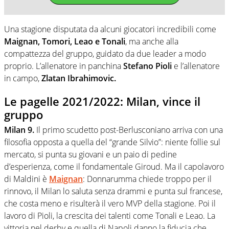
Una stagione disputata da alcuni giocatori incredibili come
Maignan, Tomori, Leao e Tonali
, ma anche alla
compattezza del gruppo, guidato da due leader a modo
proprio. L’allenatore in panchina
Stefano Pioli
e l’allenatore
in campo,
Zlatan Ibrahimovic.
Le pagelle 2021/2022: Milan, vince il
gruppo
Milan 9.
Il primo scudetto post-Berlusconiano arriva con una
filosofia opposta a quella del “grande Silvio”: niente follie sul
mercato, si punta su giovani e un paio di pedine
d’esperienza, come il fondamentale Giroud. Ma il capolavoro
di Maldini è
Maignan
: Donnarumma chiede troppo per il
rinnovo, il Milan lo saluta senza drammi e punta sul francese,
che costa meno e risulterà il vero MVP della stagione. Poi il
lavoro di Pioli, la crescita dei talenti come Tonali e Leao. La
vittoria nel derby e quella di Napoli danno la fiducia che