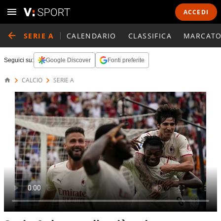
ACCEDI
SERIE A
CALENDARIO
CLASSIFICA
MARCATO
Seguici su:
Google Discover
Fonti preferite
CALCIO
SERIE A