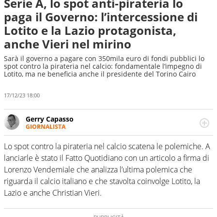
Serie A, lo spot anti-pirateria lo
paga il Governo: l’intercessione di
Lotito e la Lazio protagonista,
anche Vieri nel mirino
Sarà il governo a pagare con 350mila euro di fondi pubblici lo
spot contro la pirateria nel calcio: fondamentale l’impegno di
Lotito, ma ne beneficia anche il presidente del Torino Cairo
17/12/23 18:00
Gerry Capasso
GIORNALISTA
Per lui gli sport americani non hanno segreti: basket,
football, baseball e la capacità innata di trovare la notizia
Lo spot contro la pirateria nel calcio scatena le polemiche. A
dove altri non vedono granché
lanciarle è stato il Fatto Quotidiano con un articolo a firma di
Lorenzo Vendemiale che analizza l’ultima polemica che
riguarda il calcio italiano e che stavolta coinvolge Lotito, la
Lazio e anche Christian Vieri.