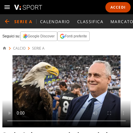
ACCEDI
SERIE A
CALENDARIO
CLASSIFICA
MARCATO
Seguici su:
Google Discover
Fonti preferite
CALCIO
SERIE A