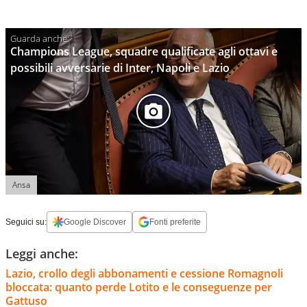
Champions League, squadre qualificate agli ottavi e
possibili avversarie di Inter, Napoli e Lazio
Ansa
Seguici su:
Google Discover
Fonti preferite
Leggi anche:
Lazio, crollo degli abbonamenti e cessione Romagnoli
bloccata: quanto perde Lotito e le conseguenze per
Gattuso