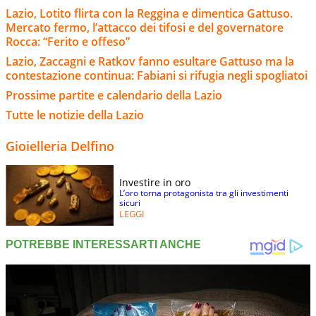
Lazio, Lotito flirta con la Reggina e dimentica Gattuso.
Mercato fermo, l’attacco dei tifosi e del governatore
Rocca: “Ferito e offeso”
Lazio, Zaccagni e Ratkov fanno esultare Gattuso ma la
contestazione continua: Fabiani si rifugia negli spogliatoi
Prossime partite e calendario della Lazio
Tutte le notizie della Lazio
Gioielleria Delfino
Investire in oro
L’oro torna protagonista tra gli investimenti
sicuri
LEGGI