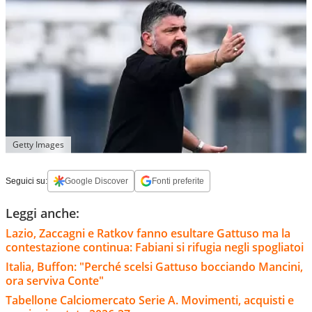
Getty Images
Seguici su:
Google Discover
Fonti preferite
Leggi anche:
Lazio, Zaccagni e Ratkov fanno esultare Gattuso ma la
contestazione continua: Fabiani si rifugia negli spogliatoi
Italia, Buffon: "Perché scelsi Gattuso bocciando Mancini,
ora serviva Conte"
Tabellone Calciomercato Serie A. Movimenti, acquisti e