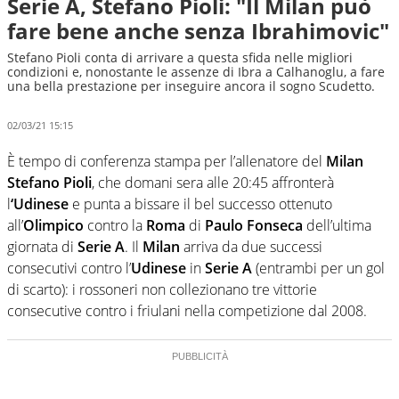
Serie A, Stefano Pioli: "Il Milan può
fare bene anche senza Ibrahimovic"
Stefano Pioli conta di arrivare a questa sfida nelle migliori
condizioni e, nonostante le assenze di Ibra a Calhanoglu, a fare
una bella prestazione per inseguire ancora il sogno Scudetto.
02/03/21 15:15
È tempo di conferenza stampa per l’allenatore del
Milan
Stefano Pioli
, che domani sera alle 20:45 affronterà
l
‘Udinese
e punta a bissare il bel successo ottenuto
all’
Olimpico
contro la
Roma
di
Paulo Fonseca
dell’ultima
giornata di
Serie A
. Il
Milan
arriva da due successi
consecutivi contro l’
Udinese
in
Serie A
(entrambi per un gol
di scarto): i rossoneri non collezionano tre vittorie
consecutive contro i friulani nella competizione dal 2008.