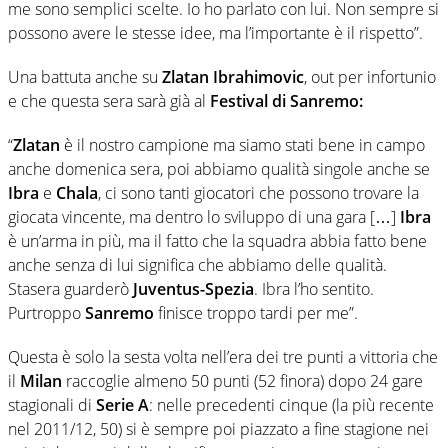
me sono semplici scelte. Io ho parlato con lui. Non sempre si
possono avere le stesse idee, ma l’importante è il rispetto”.
Una battuta anche su
Zlatan Ibrahimovic
, out per infortunio
e che questa sera sarà già al
Festival di Sanremo:
“
Zlatan
è il nostro campione ma siamo stati bene in campo
anche domenica sera, poi abbiamo qualità singole anche se
Ibra
e
Chala
, ci sono tanti giocatori che possono trovare la
giocata vincente, ma dentro lo sviluppo di una gara […]
Ibra
è un’arma in più, ma il fatto che la squadra abbia fatto bene
anche senza di lui significa che abbiamo delle qualità.
Stasera guarderò
Juventus-Spezia
. Ibra l’ho sentito.
Purtroppo
Sanremo
finisce troppo tardi per me”.
Questa è solo la sesta volta nell’era dei tre punti a vittoria che
il
Milan
raccoglie almeno 50 punti (52 finora) dopo 24 gare
stagionali di
Serie A
: nelle precedenti cinque (la più recente
nel 2011/12, 50) si è sempre poi piazzato a fine stagione nei