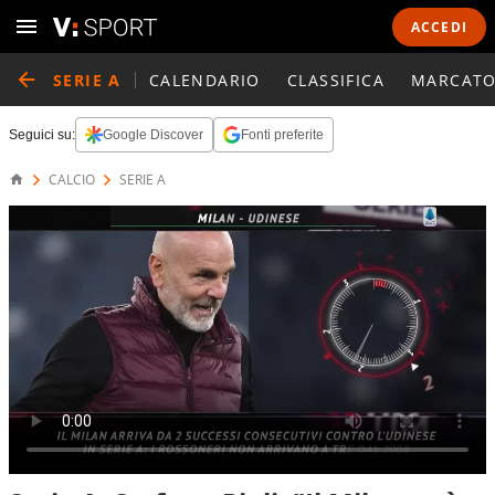
ACCEDI
SERIE A
CALENDARIO
CLASSIFICA
MARCATO
Seguici su:
Google Discover
Fonti preferite
CALCIO
SERIE A