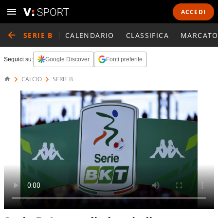
ACCEDI
SERIE B
CALENDARIO
CLASSIFICA
MARCATO
Seguici su:
Google Discover
Fonti preferite
CALCIO
SERIE B