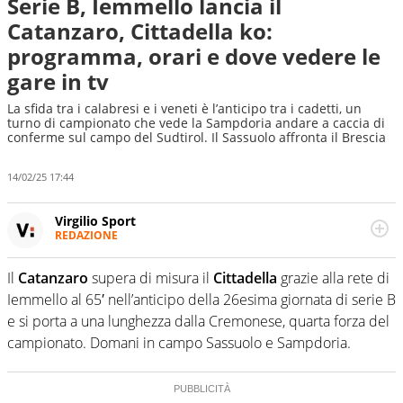
Serie B, Iemmello lancia il
Catanzaro, Cittadella ko:
programma, orari e dove vedere le
gare in tv
La sfida tra i calabresi e i veneti è l’anticipo tra i cadetti, un
turno di campionato che vede la Sampdoria andare a caccia di
conferme sul campo del Sudtirol. Il Sassuolo affronta il Brescia
14/02/25 17:44
Virgilio Sport
REDAZIONE
Da oltre 20 anni informa in modo obiettivo e
appassionato su tutto il mondo dello sport. Calcio,
Il
Catanzaro
supera di misura il
Cittadella
grazie alla rete di
calciomercato, F1, Motomondiale ma anche tennis,
Iemmello al 65′ nell’anticipo della 26esima giornata di serie B
volley, basket: su Virgilio Sport i tifosi e gli appassionati
sanno che troveranno sempre copertura completa e
e si porta a una lunghezza dalla Cremonese, quarta forza del
zero faziosità. La squadra di Virgilio Sport è formata da
campionato. Domani in campo Sassuolo e Sampdoria.
giornalisti ed esperti di sport abili sia nel gioco di
rimessa quando intercettano le notizie e le rilanciano
verso la rete, sia nella costruzione dal basso quando