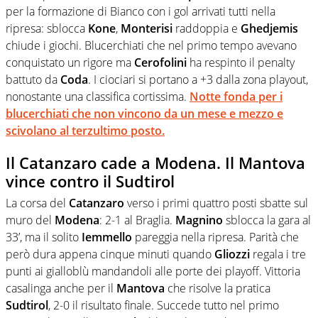
per la formazione di Bianco con i gol arrivati tutti nella
ripresa: sblocca
Kone
,
Monterisi
raddoppia e
Ghedjemis
chiude i giochi. Blucerchiati che nel primo tempo avevano
conquistato un rigore ma
Cerofolini
ha respinto il penalty
battuto da
Coda
. I ciociari si portano a +3 dalla zona playout,
nonostante una classifica cortissima.
Notte fonda per i
blucerchiati che non vincono da un mese e mezzo e
scivolano al terzultimo posto.
Il Catanzaro cade a Modena. Il Mantova
vince contro il Sudtirol
La corsa del
Catanzaro
verso i primi quattro posti sbatte sul
muro del
Modena
: 2-1 al Braglia.
Magnino
sblocca la gara al
33’, ma il solito
Iemmello
pareggia nella ripresa. Parità che
però dura appena cinque minuti quando
Gliozzi
regala i tre
punti ai gialloblù mandandoli alle porte dei playoff. Vittoria
casalinga anche per il
Mantova
che risolve la pratica
Sudtirol
, 2-0 il risultato finale. Succede tutto nel primo