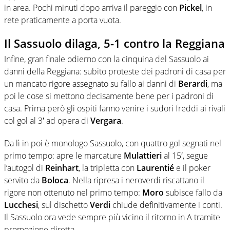
in area. Pochi minuti dopo arriva il pareggio con
Pickel
, in
rete praticamente a porta vuota.
Il Sassuolo dilaga, 5-1 contro la Reggiana
Infine, gran finale odierno con la cinquina del Sassuolo ai
danni della Reggiana: subito proteste dei padroni di casa per
un mancato rigore assegnato su fallo ai danni di
Berardi
, ma
poi le cose si mettono decisamente bene per i padroni di
casa. Prima però gli ospiti fanno venire i sudori freddi ai rivali
col gol al 3′ ad opera di
Vergara
.
Da lì in poi è monologo Sassuolo, con quattro gol segnati nel
primo tempo: apre le marcature
Mulattieri
al 15′, segue
l’autogol di
Reinhart
, la tripletta con
Laurentié
e il poker
servito da
Boloca
. Nella ripresa i neroverdi riscattano il
rigore non ottenuto nel primo tempo:
Moro
subisce fallo da
Lucchesi
, sul dischetto
Verdi
chiude definitivamente i conti.
Il Sassuolo ora vede sempre più vicino il ritorno in A tramite
promozione diretta.