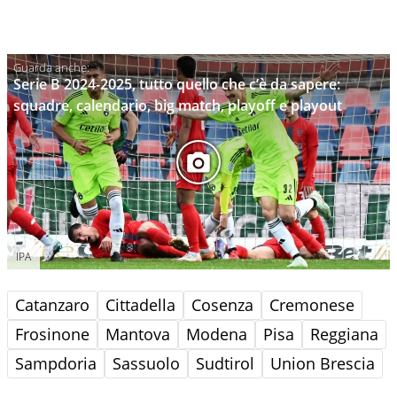
Serie B 2024-2025, tutto quello che c’è da sapere:
squadre, calendario, big match, playoff e playout
IPA
Catanzaro
Cittadella
Cosenza
Cremonese
Frosinone
Mantova
Modena
Pisa
Reggiana
Sampdoria
Sassuolo
Sudtirol
Union Brescia