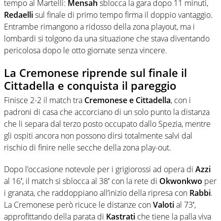
tempo al Martelli:
Mensah
sblocca la gara dopo 11 minuti,
Redaelli
sul finale di primo tempo firma il doppio vantaggio.
Entrambe rimangono a ridosso della zona playout, ma i
lombardi si tolgono da una situazione che stava diventando
pericolosa dopo le otto giornate senza vincere.
La Cremonese riprende sul finale il
Cittadella e conquista il pareggio
Finisce 2-2 il match tra
Cremonese e Cittadella
, con i
padroni di casa che accorciano di un solo punto la distanza
che li separa dal terzo posto occupato dallo Spezia, mentre
gli ospiti ancora non possono dirsi totalmente salvi dal
rischio di finire nelle secche della zona play-out.
Dopo l’occasione notevole per i grigiorossi ad opera di
Azzi
al 16′, il match si sblocca al 38′ con la rete di
Okwonkwo
per
i granata, che raddoppiano all’inizio della ripresa con
Rabbi
.
La Cremonese però ricuce le distanze con
Valoti
al 73′,
approfittando della parata di
Kastrati
che tiene la palla viva