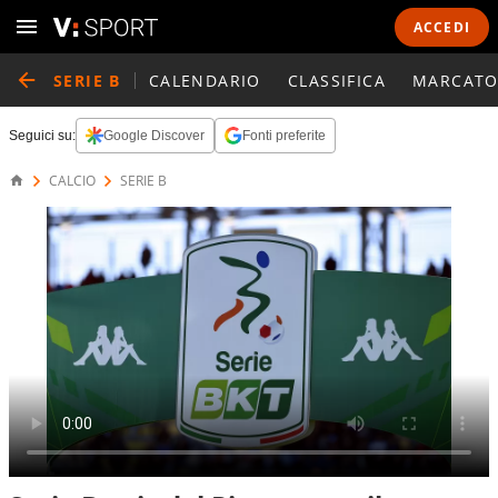
ACCEDI
SERIE B
CALENDARIO
CLASSIFICA
MARCATO
Seguici su:
Google Discover
Fonti preferite
CALCIO
SERIE B