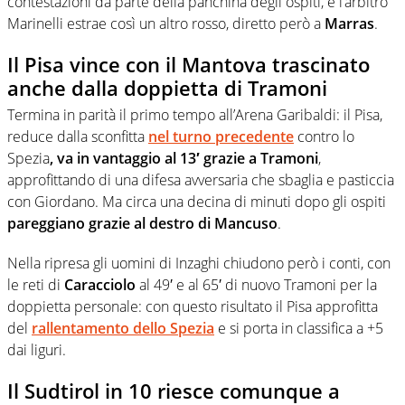
contestazioni da parte della panchina degli ospiti, e l’arbitro
Marinelli estrae così un altro rosso, diretto però a
Marras
.
Il Pisa vince con il Mantova trascinato
anche dalla doppietta di Tramoni
Termina in parità il primo tempo all’Arena Garibaldi: il Pisa,
reduce dalla sconfitta
nel turno precedente
contro lo
Spezia
, va in vantaggio al 13′ grazie a Tramoni
,
approfittando di una difesa avversaria che sbaglia e pasticcia
con Giordano. Ma circa una decina di minuti dopo gli ospiti
pareggiano grazie al destro di Mancuso
.
Nella ripresa gli uomini di Inzaghi chiudono però i conti, con
le reti di
Caracciolo
al 49′ e al 65′ di nuovo Tramoni per la
doppietta personale: con questo risultato il Pisa approfitta
del
rallentamento dello Spezia
e si porta in classifica a +5
dai liguri.
Il Sudtirol in 10 riesce comunque a