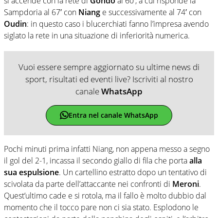
si accende con la rete di
Gondo
al 60′, a cui risponde la
Sampdoria al 67′ con
Niang
e successivamente al 74′ con
Oudin
: in questo caso i blucerchiati fanno l’impresa avendo
siglato la rete in una situazione di inferiorità numerica.
Vuoi essere sempre aggiornato su ultime news di
sport, risultati ed eventi live? Iscriviti al nostro
canale
WhatsApp
Entra nel canale WhatsApp
Pochi minuti prima infatti Niang, non appena messo a segno
il gol del 2-1, incassa il secondo giallo di fila che porta
alla
sua espulsione
. Un cartellino estratto dopo un tentativo di
scivolata da parte dell’attaccante nei confronti di
Meroni
.
Quest’ultimo cade e si rotola, ma il fallo è molto dubbio dal
momento che il tocco pare non ci sia stato. Esplodono le