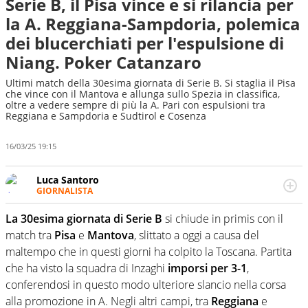
Serie B, il Pisa vince e si rilancia per
la A. Reggiana-Sampdoria, polemica
dei blucerchiati per l'espulsione di
Niang. Poker Catanzaro
Ultimi match della 30esima giornata di Serie B. Si staglia il Pisa
che vince con il Mantova e allunga sullo Spezia in classifica,
oltre a vedere sempre di più la A. Pari con espulsioni tra
Reggiana e Sampdoria e Sudtirol e Cosenza
16/03/25 19:15
Luca Santoro
GIORNALISTA
Esperto di Motorsport ma, più in generale, appassionato
di tutto ciò che sia Sport, anche senza il Motor. Dà il
La 30esima giornata di Serie B
si chiude in primis con il
meglio di sé quando la strada fa largo alle due o alle
match tra
Pisa
e
Mantova
, slittato a oggi a causa del
quattro ruote
maltempo che in questi giorni ha colpito la Toscana. Partita
che ha visto la squadra di Inzaghi
imporsi per 3-1
,
conferendosi in questo modo ulteriore slancio nella corsa
alla promozione in A. Negli altri campi, tra
Reggiana
e