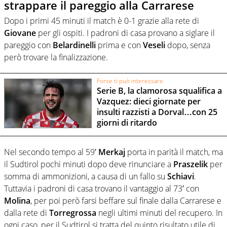
strappare il pareggio alla Carrarese
Dopo i primi 45 minuti il match è 0-1 grazie alla rete di
Giovane
per gli ospiti. I padroni di casa provano a siglare il
pareggio con
Belardinelli
prima e con
Veseli
dopo, senza
però trovare la finalizzazione.
Forse ti può interessare
Serie B, la clamorosa squalifica a
Vazquez: dieci giornate per
insulti razzisti a Dorval…con 25
giorni di ritardo
Nel secondo tempo al 59′
Merkaj
porta in parità il match, ma
il Sudtirol pochi minuti dopo deve rinunciare a
Praszelik
per
somma di ammonizioni, a causa di un fallo su
Schiavi
.
Tuttavia i padroni di casa trovano il vantaggio al 73′ con
Molina
, per poi però farsi beffare sul finale dalla Carrarese e
dalla rete di
Torregrossa
negli ultimi minuti del recupero. In
ogni caso, per il Sudtirol si tratta del quinto risultato utile di