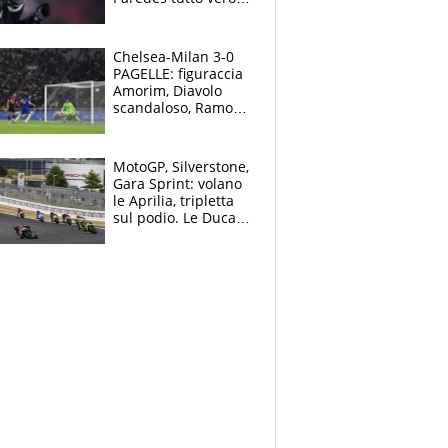
Lukaku lascia il
Napoli
Chelsea-Milan 3-0
PAGELLE: figuraccia
Amorim, Diavolo
scandaloso, Ramos
già rimandato
MotoGP, Silverstone,
Gara Sprint: volano
le Aprilia, tripletta
sul podio. Le Ducati
crollano