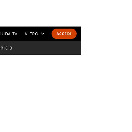
UIDA TV
ALTRO
ACCEDI
RIE B
CALENDARI E CLASSIFICHE
ALTRI SPORT
MONDIALI 2026
OLIMPIADI
GOSSIP
LIFESTYLE