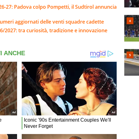
26-27: Padova colpo Pompetti, il Sudtirol annuncia
umeri aggiornati delle venti squadre cadette
6/2027: tra curiosità, tradizione e innovazione