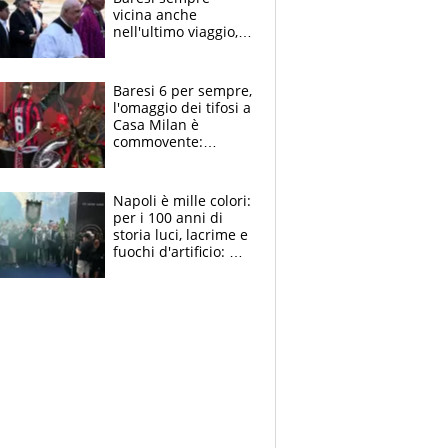
vicina anche
nell'ultimo viaggio,
la moglie Maura, i
figli e i suoi cari
circondati
Baresi 6 per sempre,
dall'affetto dei tifosi
l'omaggio dei tifosi a
Casa Milan è
commovente:
maglie, bandiere,
sciarpe, lacrime e
bigliettini
Napoli è mille colori:
per i 100 anni di
storia luci, lacrime e
fuochi d'artificio: De
Laurentiis salta al
coro anti-Juve