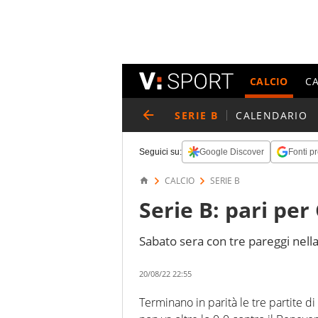
CALCIO
C
SERIE B
CALENDARIO
Seguici su:
Google Discover
Fonti pr
CALCIO
SERIE B
Serie B: pari pe
Sabato sera con tre pareggi nella
20/08/22 22:55
Terminano in parità le tre partite d