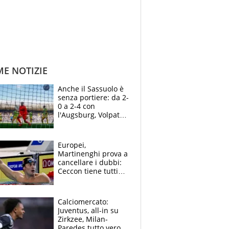
ME NOTIZIE
Anche il Sassuolo è
senza portiere: da 2-
0 a 2-4 con
l'Augsburg, Volpato
non basta, che
errori di Muric
Europei,
Martinenghi prova a
cancellare i dubbi:
Ceccon tiene tutti
col fiato sospeso.
Pellegrini punta su
Curtis
Calciomercato:
Juventus, all-in su
Zirkzee, Milan-
Paredes tutto vero,