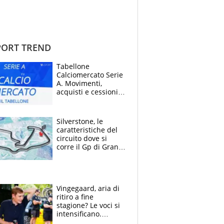
ORT TREND
Tabellone
Calciomercato Serie
A. Movimenti,
acquisti e cessioni:
estate 2026-27
Silverstone, le
caratteristiche del
circuito dove si
corre il Gp di Gran
Bretagna del
Motomondiale
Vingegaard, aria di
ritiro a fine
stagione? Le voci si
intensificano.
Pogacar, niente