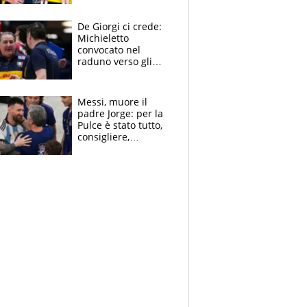
Sanremo nel 2027:
vuole la Roubaix
De Giorgi ci crede:
Michieletto
convocato nel
raduno verso gli
Europei. A sorpresa
torna Rychlicki
Messi, muore il
padre Jorge: per la
Pulce è stato tutto,
consigliere,
manager, amico e
capofamiglia