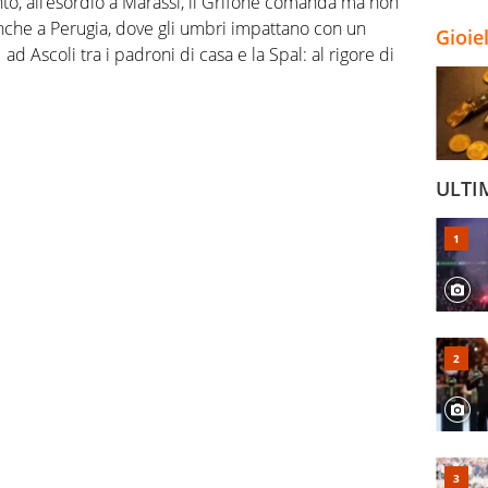
nto, all’esordio a Marassi, il Grifone comanda ma non
anche a Perugia, dove gli umbri impattano con un
Gioie
d Ascoli tra i padroni di casa e la Spal: al rigore di
ULTI