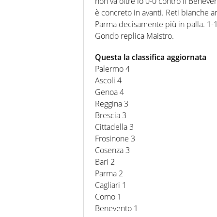
non va oltre lo 0-0 contro il Beneve
è concreto in avanti. Reti bianche 
Parma decisamente più in palla. 1-1 a
Gondo replica Maistro.
Questa la classifica aggiornata
Palermo 4
Ascoli 4
Genoa 4
Reggina 3
Brescia 3
Cittadella 3
Frosinone 3
Cosenza 3
Bari 2
Parma 2
Cagliari 1
Como 1
Benevento 1