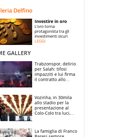
STORIE
lleria Delfino
SPECIALI
Investire in oro
L’oro torna
ESPERTI
protagonista tra gli
investimenti sicuri
LEGGI
CONTATTI
ME GALLERY
Trabzonspor, delirio
per Salah: tifosi
impazziti e lui firma
il contratto allo
stadio
Vozinha, in 30mila
allo stadio per la
presentazione al
Colo-Colo tra luci,
spettacolo, elicotteri
e paracadutisti
La famiglia di Franco
Baresi sempre