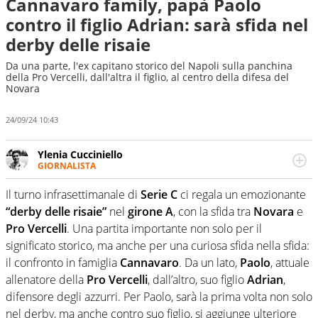
Cannavaro family, papà Paolo
contro il figlio Adrian: sarà sfida nel
derby delle risaie
Da una parte, l'ex capitano storico del Napoli sulla panchina
della Pro Vercelli, dall'altra il figlio, al centro della difesa del
Novara
24/09/24 10:43
Ylenia Cucciniello
GIORNALISTA
Appassionatissima di tutto lo sport: scrive di calcio
giocato ma non rinuncia allo sguardo sull'extra campo,
Il turno infrasettimanale di
Serie C
ci regala un emozionante
dove spesso si trovano risposte che il rettangolo verde
“derby delle risaie”
nel
girone A
, con la sfida tra
Novara
e
non riesce a restituire
Pro
Vercelli
. Una partita importante non solo per il
significato storico, ma anche per una curiosa sfida nella sfida:
il confronto in famiglia
Cannavaro
. Da un lato,
Paolo
, attuale
allenatore della
Pro
Vercelli
, dall’altro, suo figlio
Adrian
,
difensore degli azzurri. Per Paolo, sarà la prima volta non solo
nel derby, ma anche contro suo figlio, si aggiunge ulteriore