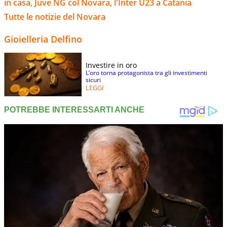
in casa, Juve NG col Novara, l'Inter U23 a Catania
Tutte le notizie del Novara
Gioielleria Delfino
Investire in oro
L’oro torna protagonista tra gli investimenti
sicuri
LEGGI