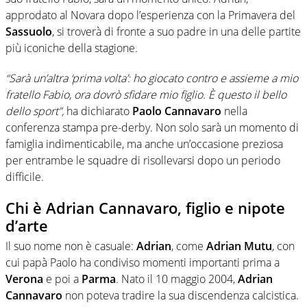
approdato al Novara dopo l’esperienza con la Primavera del
Sassuolo
, si troverà di fronte a suo padre in una delle partite
più iconiche della stagione.
“Sarà un’altra ‘prima volta’: ho giocato contro e assieme a mio
fratello Fabio, ora dovrò sfidare mio figlio. È questo il bello
dello sport”,
ha dichiarato
Paolo
Cannavaro
nella
conferenza stampa pre-derby. Non solo sarà un momento di
famiglia indimenticabile, ma anche un’occasione preziosa
per entrambe le squadre di risollevarsi dopo un periodo
difficile.
Chi è Adrian Cannavaro, figlio e nipote
d’arte
Il suo nome non è casuale:
Adrian
, come
Adrian
Mutu
, con
cui papà Paolo ha condiviso momenti importanti prima a
Verona
e poi a
Parma
. Nato il 10 maggio 2004,
Adrian
Cannavaro
non poteva tradire la sua discendenza calcistica.