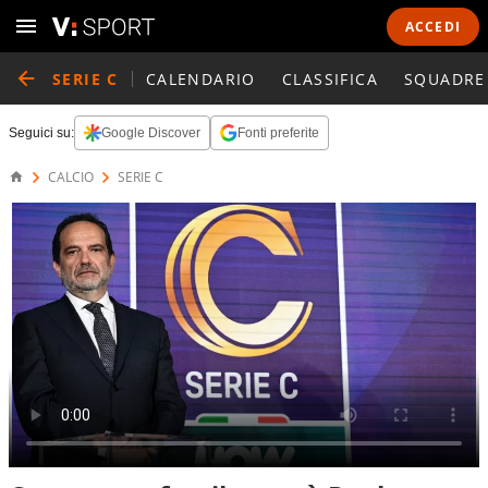
ACCEDI
SERIE C
CALENDARIO
CLASSIFICA
SQUADRE
Seguici su:
Google Discover
Fonti preferite
CALCIO
SERIE C