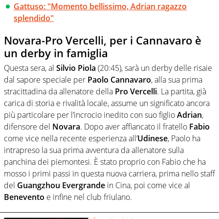
Gattuso: "Momento bellissimo, Adrian ragazzo
splendido"
Novara-Pro Vercelli, per i Cannavaro è
un derby in famiglia
Questa sera, al
Silvio
Piola
(20:45), sarà un derby delle risaie
dal sapore speciale per
Paolo
Cannavaro
, alla sua prima
stracittadina da allenatore della
Pro
Vercelli
. La partita, già
carica di storia e rivalità locale, assume un significato ancora
più particolare per l’incrocio inedito con suo figlio
Adrian
,
difensore del
Novara
. Dopo aver affiancato il fratello
Fabio
come vice nella recente esperienza all’
Udinese
, Paolo ha
intrapreso la sua prima avventura da allenatore sulla
panchina dei piemontesi. È stato proprio con Fabio che ha
mosso i primi passi in questa nuova carriera, prima nello staff
del
Guangzhou Evergrande
in Cina, poi come vice al
Benevento
e infine nel club friulano.