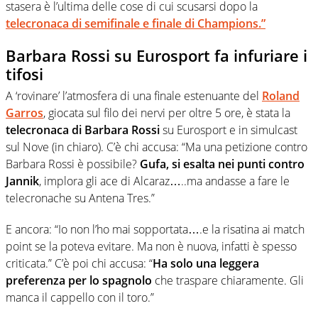
stasera è l’ultima delle cose di cui scusarsi dopo la
telecronaca di semifinale e finale di Champions.”
Barbara Rossi su Eurosport fa infuriare i
tifosi
A ‘rovinare’ l’atmosfera di una finale estenuante del
Roland
Garros
, giocata sul filo dei nervi per oltre 5 ore, è stata la
telecronaca di Barbara Rossi
su Eurosport e in simulcast
sul Nove (in chiaro). C’è chi accusa: “Ma una petizione contro
Barbara Rossi è possibile?
Gufa, si esalta nei punti contro
Jannik
, implora gli ace di Alcaraz…..ma andasse a fare le
telecronache su Antena Tres.”
E ancora: “Io non l’ho mai sopportata….e la risatina ai match
point se la poteva evitare. Ma non è nuova, infatti è spesso
criticata.” C’è poi chi accusa: “
Ha solo una leggera
preferenza per lo spagnolo
che traspare chiaramente. Gli
manca il cappello con il toro.”