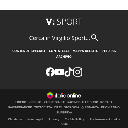
Cerca in Virgilio Sport...
CONTENUTI SPECIALI
CONTATTACI
MAPPA DEL SITO
FEED RSS
ARCHIVIO
LIBERO
VIRGILIO
PAGINEGIALLE
PAGINEGIALLE SHOP
PGCASA
PAGINEBIANCHE
TUTTOCITTÀ
DILEI
SIVIAGGIA
QUIFINANZA
BUONISSIMO
SUPEREVA
Chi siamo
Note Legali
Privacy
Cookie Policy
Preferenze sui cookie
Aiuto