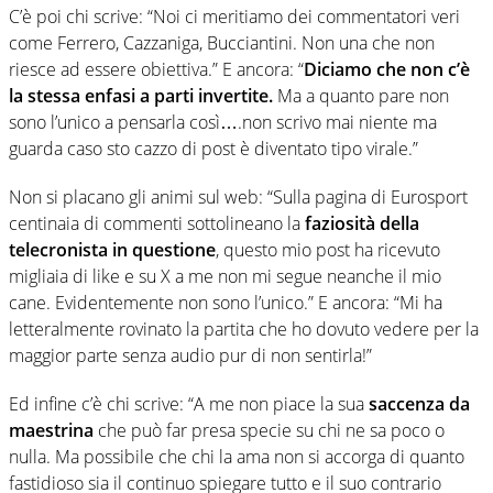
C’è poi chi scrive: “Noi ci meritiamo dei commentatori veri
come Ferrero, Cazzaniga, Bucciantini. Non una che non
riesce ad essere obiettiva.” E ancora: “
Diciamo che non c’è
la stessa enfasi a parti invertite.
Ma a quanto pare non
sono l’unico a pensarla così….non scrivo mai niente ma
guarda caso sto cazzo di post è diventato tipo virale.”
Non si placano gli animi sul web: “Sulla pagina di Eurosport
centinaia di commenti sottolineano la
faziosità della
telecronista in questione
, questo mio post ha ricevuto
migliaia di like e su X a me non mi segue neanche il mio
cane. Evidentemente non sono l’unico.” E ancora: “Mi ha
letteralmente rovinato la partita che ho dovuto vedere per la
maggior parte senza audio pur di non sentirla!”
Ed infine c’è chi scrive: “A me non piace la sua
saccenza da
maestrina
che può far presa specie su chi ne sa poco o
nulla. Ma possibile che chi la ama non si accorga di quanto
fastidioso sia il continuo spiegare tutto e il suo contrario