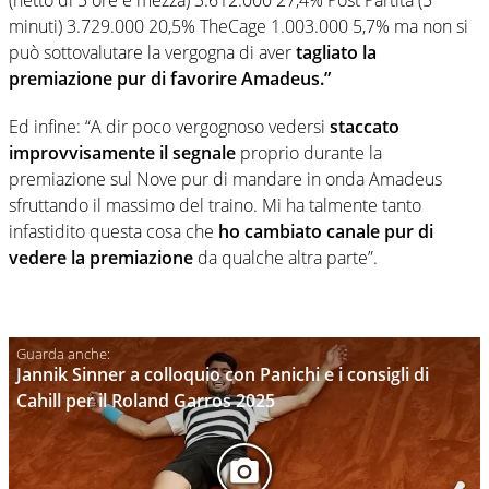
(netto di 5 ore e mezza) 3.612.000 27,4% Post Partita (5
minuti) 3.729.000 20,5% TheCage 1.003.000 5,7% ma non si
può sottovalutare la vergogna di aver
tagliato la
premiazione pur di favorire Amadeus.”
Ed infine: “A dir poco vergognoso vedersi
staccato
improvvisamente il segnale
proprio durante la
premiazione sul Nove pur di mandare in onda Amadeus
sfruttando il massimo del traino. Mi ha talmente tanto
infastidito questa cosa che
ho cambiato canale pur di
vedere la premiazione
da qualche altra parte”.
Jannik Sinner a colloquio con Panichi e i consigli di
Cahill per il Roland Garros 2025