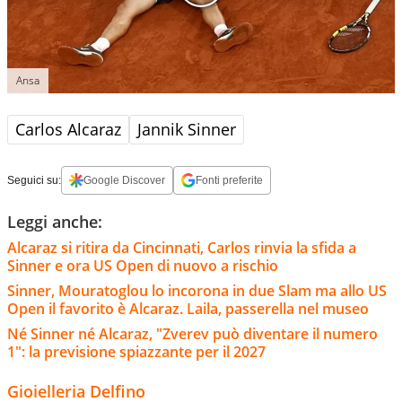
Ansa
Carlos Alcaraz
Jannik Sinner
Seguici su:
Google Discover
Fonti preferite
Leggi anche:
Alcaraz si ritira da Cincinnati, Carlos rinvia la sfida a
Sinner e ora US Open di nuovo a rischio
Sinner, Mouratoglou lo incorona in due Slam ma allo US
Open il favorito è Alcaraz. Laila, passerella nel museo
Né Sinner né Alcaraz, "Zverev può diventare il numero
1": la previsione spiazzante per il 2027
Gioielleria Delfino