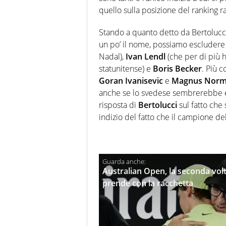
quello sulla posizione del ranking ra
Stando a quanto detto da Bertolucc
un po’ il nome, possiamo escludere
Nadal),
Ivan Lendl
(che per di più 
statunitense) e
Boris Becker
. Più c
Goran Ivanisevic
e
Magnus Nor
anche se lo svedese sembrerebbe e
risposta di
Bertolucci
sul fatto che
indizio del fatto che il campione de
Australian Open, la seconda volta
prende con la racchetta