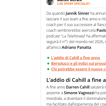
LIVE SPORT SPECIALIST
La multimedialità quale approc
focalizzando ogni attenzione su
Da quando
Jannik Sinner
ha annunc
ma fatti
lasciare il suo team a fine anno e ritir
coach per il suo successore al fianc
coach sembrerebbe avercela
Paolo
podcast “
La Telefonata
” ha afferma
seguirà il n°1 del mondo nel 2026, 
all’amico
Adriano Panatta
.
L’addio di Cahill a fine anno
Bertolucci e gli indizi sul pros
Chi potrebbe essere il nuovo c
L’addio di Cahill a fine
A fine anno
Darren Cahill
saluterà 
assieme a
Simone Vagnozzi
ha por
mondiale, a diventare il dominatore
ma facilitato dall’esperienza del coa