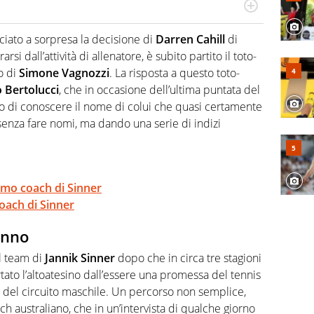
cio personale e professionale. Ama raccontare lo sport
l tempo reale: la verità della dirette non sono opinioni
iato a sorpresa la decisione di
Darren Cahill
di
arsi dall’attività di allenatore, è subito partito il toto-
o di
Simone Vagnozzi
. La risposta a questo toto-
 Bertolucci
, che in occasione dell’ultima puntata del
to di conoscere il nome di colui che quasi certamente
senza fare nomi, ma dando una serie di indizi
simo coach di Sinner
oach di Sinner
 anno
il team di
Jannik Sinner
dopo che in circa tre stagioni
tato l’altoatesino dall’essere una promessa del tennis
 del circuito maschile. Un percorso non semplice,
ch australiano, che in un’intervista di qualche giorno