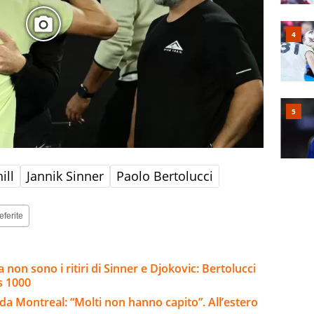
ill
Jannik Sinner
Paolo Bertolucci
eferite
 non sono i ritiri di Sinner e Djokovic: Bertolucci
s 1000
o da Montreal: “Molti non hanno capito”. All’estero