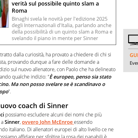
verità sul possibile quinto slam a
Roma
Binaghi svela le novità per l'edizione 2025
degli Internazionali d'Italia, parlando anche
della possibilità di un quinto slam a Roma e
svelando il piano in mente per Sinner
attratto dalla curiosità, ha provato a chiedere di chi si
GUI
posta, provando dunque a fare delle domande a
Even
izio sul nuovo allenatore, con Paolo che ha delineato
lando qualche indizio: “
È europeo, penso sia stato
icino. Ma non posso svelare se è scandinavo o
oppo
”.
nuovo coach di Sinner
ci
possiamo escludere alcuni dei nomi che più
i a
Sinner
,
ovvero
John McEnroe
essendo
do italiano. Di allenatori europei di alto livello ce ne
possiamo affidare per sfoltire la rosa dei papabili è