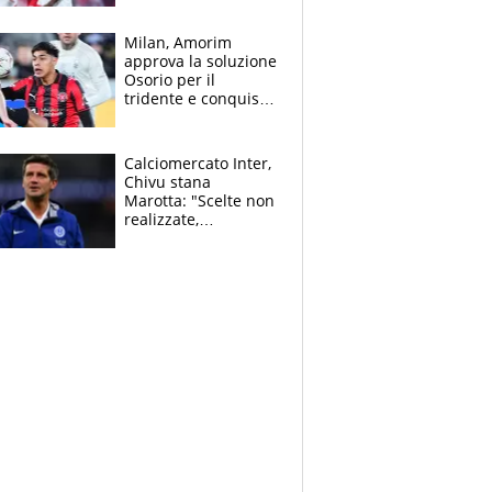
Cacciamani
Milan, Amorim
approva la soluzione
Osorio per il
tridente e conquista
Jashari: la frecciata
dello svizzero all'ex
Allegri
Calciomercato Inter,
Chivu stana
Marotta: "Scelte non
realizzate,
dobbiamo
completare la
squadra"