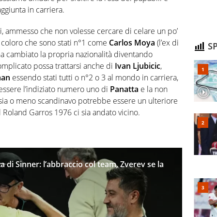
ggiunta in carriera.
i, ammesso che non volesse cercare di celare un po’
 coloro che sono stati n°1 come
Carlos Moya
(l’ex di
SP
ha cambiato la propria nazionalità diventando
omplicato possa trattarsi anche di
Ivan Ljubicic
,
man
essendo stati tutti o n°2 o 3 al mondo in carriera,
ssere l’indiziato numero uno di
Panatta
e la non
 sia o meno scandinavo potrebbe essere un ulteriore
l Roland Garros 1976 ci sia andato vicino.
 di Sinner: l’abbraccio col team, Zverev se la