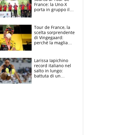
France: la Uno-X
porta in gruppo il
rito della Norvegia
di Haaland e
compagni
Tour de France, la
scelta sorprendente
di Vingegaard:
perché la maglia
gialla indossa la
mascherina, il
rischio da evitare
Larissa Iapichino
record italiano nel
salto in lungo:
battuta di un
centimetro mamma
Fiona May