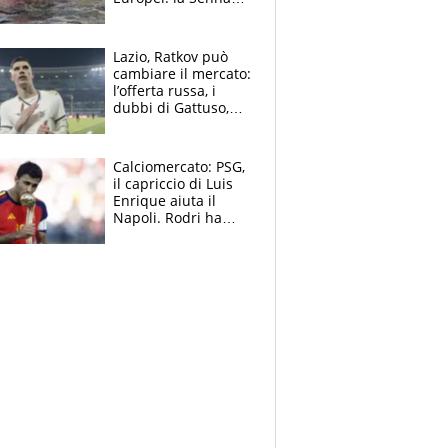
regala (quasi) solo
amarezze a Greg
Lazio, Ratkov può
cambiare il mercato:
l’offerta russa, i
dubbi di Gattuso,
Pinamonti, Gimenez
e il nome a sorpresa
Calciomercato: PSG,
il capriccio di Luis
Enrique aiuta il
Napoli. Rodri ha
scelto il Barça,
Maresca vuole Enzo
Fernandez