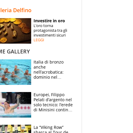
STORIE
lleria Delfino
SPECIALI
Investire in oro
L’oro torna
ESPERTI
protagonista tra gli
investimenti sicuri
LEGGI
CONTATTI
ME GALLERY
Italia di bronzo
anche
nell’acrobatica:
dominio nel
medagliere, ora
tocca a Ceccon, Curti
e compagni
Europei, Filippo
continuare
Pelati d’argento nel
solo tecnico: l’erede
di Minisini continua
a stupire, Los
Angeles è già nel
mirino
La “Viking Row”
sbarca al Tour de