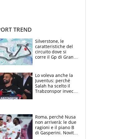
ORT TREND
Silverstone, le
caratteristiche del
circuito dove si
corre il Gp di Gran
Bretagna del
Motomondiale
Lo voleva anche la
Juventus: perché
Salah ha scelto il
Trabzonspor invece
di un top club
Roma, perché Nusa
non arriverà: le due
ragioni e il piano B
di Gasperini. Novità
su Pellegrini e