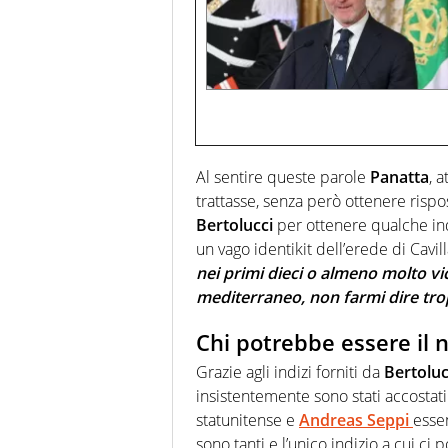
Al sentire queste parole
Panatta
, 
trattasse, senza però ottenere ris
Bertolucci
per ottenere qualche ind
un vago identikit dell’erede di Cavil
nei primi dieci o almeno molto v
mediterraneo, non farmi dire tr
Chi potrebbe essere il 
Grazie agli indizi forniti da
Bertoluc
insistentemente sono stati accostat
statunitense e
Andreas Seppi
essen
sono tanti e l’unico indizio a cui ci 