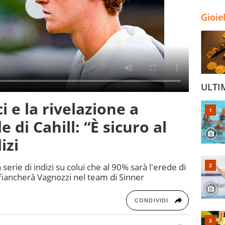
Gioie
ULTI
i e la rivelazione a
 di Cahill: “È sicuro al
izi
serie di indizi su colui che al 90% sarà l'erede di
fiancherà Vagnozzi nel team di Sinner
CONDIVIDI