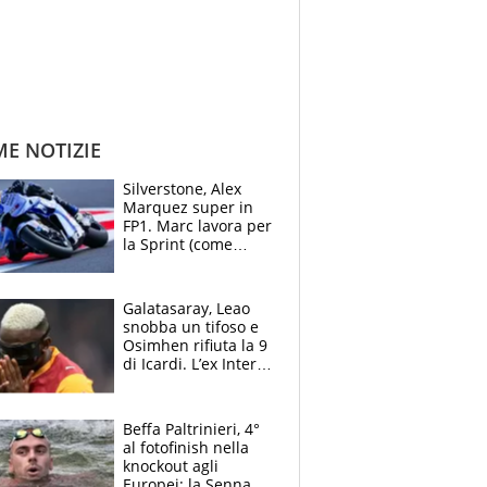
ME NOTIZIE
Silverstone, Alex
Marquez super in
FP1. Marc lavora per
la Sprint (come
Martin), bene
Bezzecchi
Galatasaray, Leao
snobba un tifoso e
Osimhen rifiuta la 9
di Icardi. L’ex Inter
furioso: lo schiaffo
al club
Beffa Paltrinieri, 4°
al fotofinish nella
knockout agli
Europei: la Senna