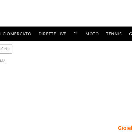
ALCIOMERCATO
DIRETTE LIVE
F1
MOTO
TENNIS
G
eferite
OMA
Gioie