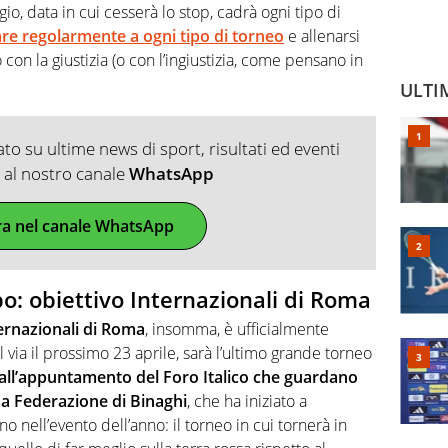
ggio, data in cui cesserà lo stop, cadrà ogni tipo di
re regolarmente a ogni tipo di torneo
e allenarsi
 con la giustizia (o con l’ingiustizia, come pensano in
ULTI
o su ultime news di sport, risultati ed eventi
ti al nostro canale
WhatsApp
ra nel canale WhatsApp
o: obiettivo Internazionali di Roma
ternazionali di Roma
, insomma, è ufficialmente
l via il prossimo 23 aprile, sarà l’ultimo grande torneo
 all’appuntamento del Foro Italico che guardano
sa Federazione di Binaghi
, che ha iniziato a
o nell’evento dell’anno: il torneo in cui tornerà in