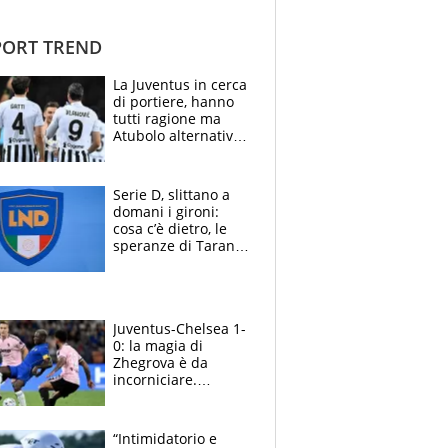
ORT TREND
La Juventus in cerca
di portiere, hanno
tutti ragione ma
Atubolo alternativa
a Vicario non regge
e la soluzione
rimane Milinkovic-
Serie D, slittano a
Savic
domani i gironi:
cosa c’è dietro, le
speranze di Taranto
e Messina, chi può
essere ripescato
Juventus-Chelsea 1-
0: la magia di
Zhegrova è da
incorniciare.
Spalletti suona il
Blues e tiene,
ancora, la porta
“Intimidatorio e
inviolata