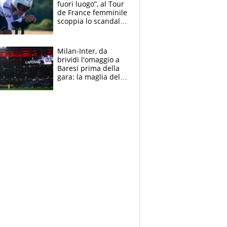
fuori luogo”, al Tour
de France femminile
scoppia lo scandalo:
un uomo controlla i
reggiseni delle
atlete
Milan-Inter, da
brividi l'omaggio a
Baresi prima della
gara: la maglia del
capitano a
centrocampo