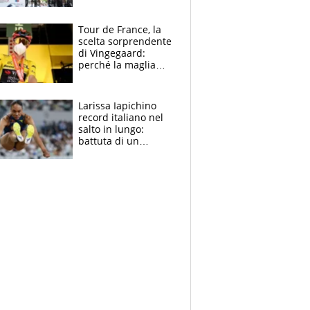
rito della Norvegia
di Haaland e
compagni
Tour de France, la
scelta sorprendente
di Vingegaard:
perché la maglia
gialla indossa la
mascherina, il
rischio da evitare
Larissa Iapichino
record italiano nel
salto in lungo:
battuta di un
centimetro mamma
Fiona May