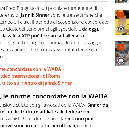
 il glossario del calcio in una nicchia di esperti, lui ne
a svista arbitrale né gli umori social del mondo delle
tava Fred Bongusto in un popolare tormentone di
nteremo di
Jannik Sinner
sono le tre settimane che
torneo ufficiale. Il periodo di sospensione concordato
so Clostebol sono ormai agli sgoccioli. E
da oggi,
a classifica ATP può tornare ad allenarsi
o in vigore fino al giorno prima. Un primo assaggio di
i San Candido, che fin qui aveva potuto tenersi in
co.
norme concordate con la WADA
ttivo Internazionali di Roma
tutto sul rientro di Jannik Sinner
ti, le norme concordate con la WADA
nsione stilato con gli avvocati della WADA,
Sinner da
erno di strutture affiliate alle federazioni
ofessionisti. Unica limitazione:
Jannik non può
vi dove sono in corso tornei ufficiali,
o contro