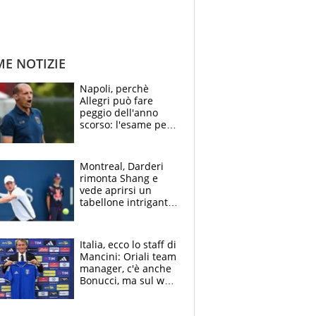
ME NOTIZIE
Napoli, perchè
Allegri può fare
peggio dell'anno
scorso: l'esame per
Manna, le colpe di
Conte e il gioco del
Monopoly
Montreal, Darderi
rimonta Shang e
vede aprirsi un
tabellone intrigante:
"Penso solo a
Borges, ma sono
felice del mio livello"
Italia, ecco lo staff di
Mancini: Oriali team
manager, c'è anche
Bonucci, ma sul web
infuria la polemica