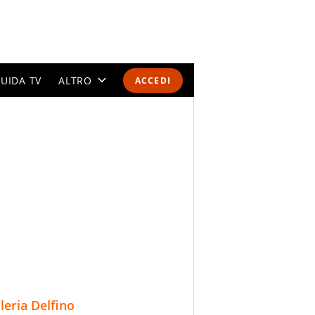
UIDA TV
ALTRO
ACCEDI
CALENDARI E CLASSIFICHE
ALTRI SPORT
MONDIALI 2026
OLIMPIADI
GOSSIP
LIFESTYLE
lleria Delfino