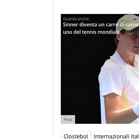
Sinner diventa un carro di carne
uno del tennis mondiale
Ansa
Clostebol
Internazionali It