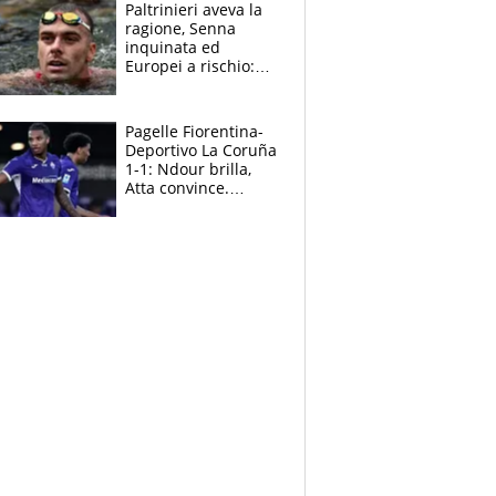
Paltrinieri aveva la
ragione, Senna
inquinata ed
Europei a rischio:
allenamenti fermi,
cosa succede
adesso
Pagelle Fiorentina-
Deportivo La Coruña
1-1: Ndour brilla,
Atta convince.
Pongracic rovina
tutto nel finale