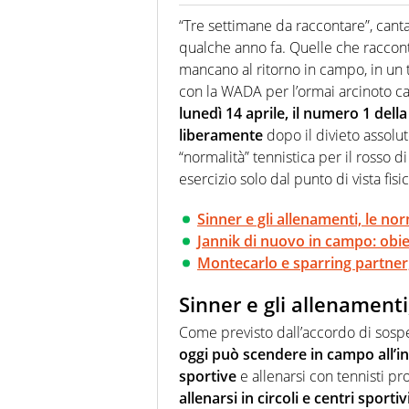
Se mai ci fosse modo di traslare
farebbe parte. Non si perde un
“Tre settimane da raccontare”, can
curve
qualche anno fa. Quelle che racco
mancano al ritorno in campo, in un 
con la WADA per l’ormai arcinoto ca
lunedì 14 aprile, il numero 1 dell
liberamente
dopo il divieto assolut
“normalità” tennistica per il rosso d
esercizio solo dal punto di vista fisi
Sinner e gli allenamenti, le 
Jannik di nuovo in campo: obie
Montecarlo e sparring partner, 
Sinner e gli allenamen
Come previsto dall’accordo di sospe
oggi può scendere in campo all’int
sportive
e allenarsi con tennisti pr
allenarsi in circoli e centri sporti