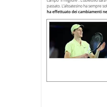
campo “il migliore”. L’obiettivo sarà 
passato. L’altoatesino ha sempre sof
ha effettuato dei cambiamenti ne