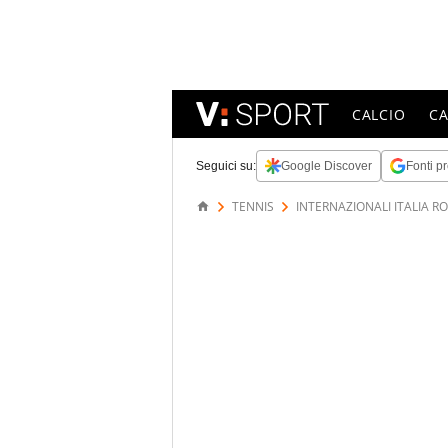
CALCIO
C
Seguici su:
Google Discover
Fonti pr
TENNIS
INTERNAZIONALI ITALIA R