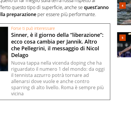
quello di far meglio sulla terra rossa rispetto al
ferto questo tipo di superficie, anche se
quest’anno
lla preparazione
per essere più performante.
Forse ti può interessare
Sinner, è il giorno della “liberazione”:
ecco cosa cambia per Jannik. Altro
che Pellegrini, il messaggio di Nicol
Delago
Nuova tappa nella vicenda doping che ha
riguardato il numero 1 del mondo: da oggi
il tennista azzurro potrà tornare ad
allenarsi dove vuole e anche contro
sparring di alto livello. Roma è sempre più
vicina