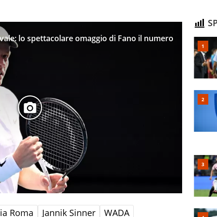
SP
vale: lo spettacolare omaggio di Fano il numero
alia Roma
Jannik Sinner
WADA