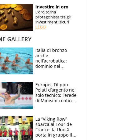
STORIE
Investire in oro
L’oro torna
SPECIALI
protagonista tra gli
investimenti sicuri
LEGGI
ESPERTI
ME GALLERY
CONTATTI
Italia di bronzo
anche
nell’acrobatica:
dominio nel
medagliere, ora
tocca a Ceccon, Curti
e compagni
Europei, Filippo
continuare
Pelati d’argento nel
solo tecnico: l’erede
di Minisini continua
a stupire, Los
Angeles è già nel
mirino
La “Viking Row”
sbarca al Tour de
France: la Uno-X
porta in gruppo il