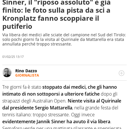
Sinner, il "riposo assoluto" è già
finito: le foto sulla pista da sci a
Kronplatz fanno scoppiare il
putiferio
Via libera dei medici alle sciate del campione nel Sud del Tirolo:
solo pochi giorni fa la visita al Quirinale da Mattarella era stata
annullata perché troppo stressante.
01/02/25 13:17
Rino Dazzo
GIORNALISTA
Se mai ci fosse modo di traslare il glossario del calcio in
una nicchia di esperti, lui ne farebbe parte. Non si perde
Tre giorni fa è stato
stoppato dai medici, che gli hanno
una svista arbitrale né gli umori social del mondo delle
intimato di non sottoporsi a ulteriore fatiche
dopo gli
curve
strapazzi degli Australian Open.
Niente visita al Quirinale
dal presidente Sergio Mattarella
, nella grande festa del
tennis italiano: troppo stressante. Oggi invece
evidentemente Jannik Sinner ha avuto il via libera
.
Semaforo verde per una mattinata rilassante e spensierata