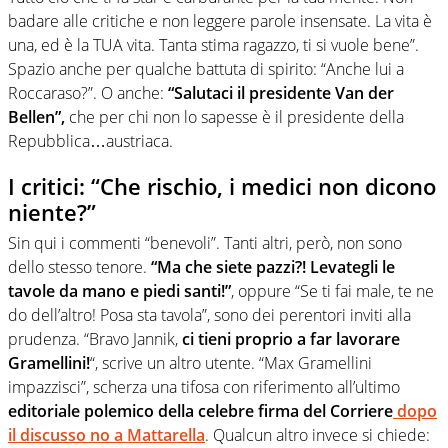
badare alle critiche e non leggere parole insensate. La vita è
una, ed è la TUA vita. Tanta stima ragazzo, ti si vuole bene”.
Spazio anche per qualche battuta di spirito: “Anche lui a
Roccaraso?”. O anche:
“Salutaci il presidente Van der
Bellen”,
che per chi non lo sapesse è il presidente della
Repubblica…austriaca.
I critici: “Che rischio, i medici non dicono
niente?”
Sin qui i commenti “benevoli”. Tanti altri, però, non sono
dello stesso tenore.
“Ma che siete pazzi?! Levategli le
tavole da mano e piedi santi!”
, oppure “Se ti fai male, te ne
do dell’altro! Posa sta tavola”, sono dei perentori inviti alla
prudenza. “Bravo Jannik,
ci tieni proprio a far lavorare
Gramellini!
“, scrive un altro utente. “Max Gramellini
impazzisci”, scherza una tifosa con riferimento all’ultimo
editoriale polemico della celebre firma del Corriere
dopo
il discusso no a Mattarella
. Qualcun altro invece si chiede: