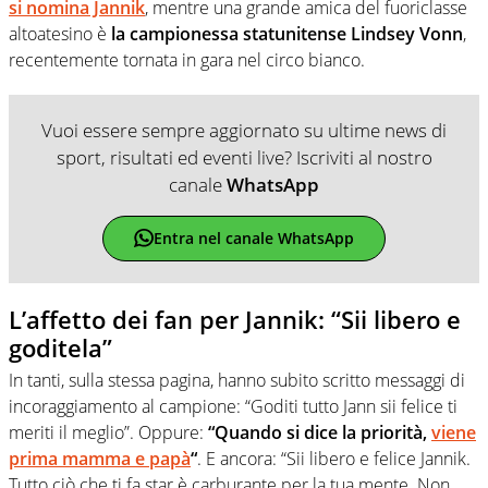
si nomina Jannik
, mentre una grande amica del fuoriclasse
altoatesino è
la campionessa statunitense Lindsey Vonn
,
recentemente tornata in gara nel circo bianco.
Vuoi essere sempre aggiornato su ultime news di
sport, risultati ed eventi live? Iscriviti al nostro
canale
WhatsApp
Entra nel canale WhatsApp
L’affetto dei fan per Jannik: “Sii libero e
goditela”
In tanti, sulla stessa pagina, hanno subito scritto messaggi di
incoraggiamento al campione: “Goditi tutto Jann sii felice ti
meriti il meglio”. Oppure:
“Quando si dice la priorità,
viene
prima mamma e papà
“
. E ancora: “Sii libero e felice Jannik.
Tutto ciò che ti fa star è carburante per la tua mente. Non