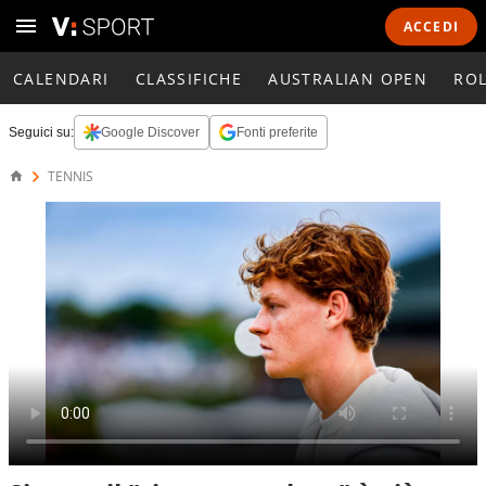
ACCEDI
CALENDARI
CLASSIFICHE
AUSTRALIAN OPEN
RO
Seguici su:
Google Discover
Fonti preferite
TENNIS