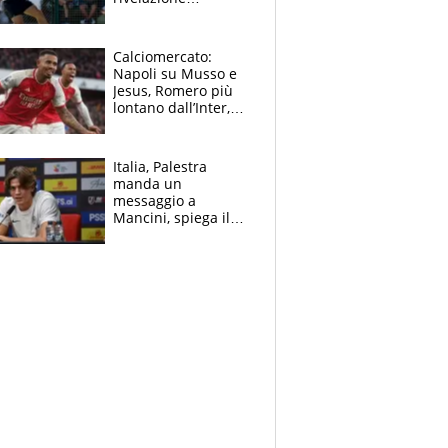
dell’amico
giornalista e il piano
B. Rune verso la
Calciomercato:
rinuncia
Napoli su Musso e
Jesus, Romero più
lontano dall’Inter,
delirio Mastantuono,
Juve su Trubin. Il
tabellone
Italia, Palestra
manda un
messaggio a
Mancini, spiega il
motivo del no
all’Inter e lancia
l'alleanza con
Donnarumma