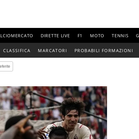
ALCIOMERCATO
DIRETTE LIVE
F1
MOTO
TENNIS
G
CLASSIFICA
MARCATORI
PROBABILI FORMAZIONI
eferite