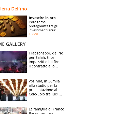
STORIE
lleria Delfino
SPECIALI
Investire in oro
L’oro torna
ESPERTI
protagonista tra gli
investimenti sicuri
LEGGI
CONTATTI
ME GALLERY
Trabzonspor, delirio
per Salah: tifosi
impazziti e lui firma
il contratto allo
stadio
Vozinha, in 30mila
allo stadio per la
presentazione al
Colo-Colo tra luci,
spettacolo, elicotteri
e paracadutisti
La famiglia di Franco
Baresi sempre