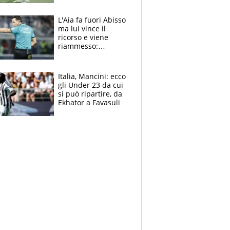
colpa della tosse
L'Aia fa fuori Abisso
ma lui vince il
ricorso e viene
riammesso:
continua momento
nero per gli arbitri
Italia, Mancini: ecco
gli Under 23 da cui
si può ripartire, da
Ekhator a Favasuli