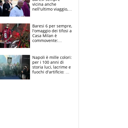
vicina anche
nell'ultimo viaggio,
la moglie Maura, i
figli e i suoi cari
circondati
Baresi 6 per sempre,
dall'affetto dei tifosi
l'omaggio dei tifosi a
Casa Milan è
commovente:
maglie, bandiere,
sciarpe, lacrime e
bigliettini
Napoli è mille colori:
per i 100 anni di
storia luci, lacrime e
fuochi d'artificio: De
Laurentiis salta al
coro anti-Juve