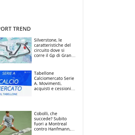
ORT TREND
Silverstone, le
caratteristiche del
circuito dove si
corre il Gp di Gran
Bretagna del
Motomondiale
Tabellone
Calciomercato Serie
A. Movimenti,
acquisti e cessioni:
estate 2026-27
Cobolli, che
succede? Subito
fuori a Montreal
contro Hanfmann,
per Flavio è tutta