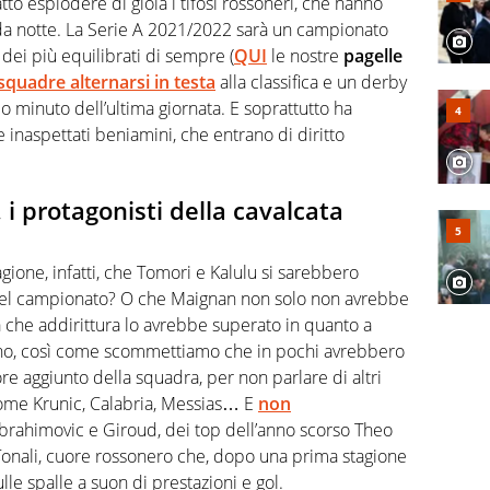
tto esplodere di gioia i tifosi rossoneri, che hanno
arda notte. La Serie A 2021/2022 sarà un campionato
dei più equilibrati di sempre (
QUI
le nostre
pagelle
 squadre alternarsi in testa
alla classifica e un derby
mo minuto dell’ultima giornata. E soprattutto ha
 e inaspettati beniamini, che entrano di diritto
 i protagonisti della cavalcata
gione, infatti, che Tomori e Kalulu si sarebbero
a del campionato? O che Maignan non solo non avrebbe
he addirittura lo avrebbe superato in quanto a
o, così come scommettiamo che in pochi avrebbero
re aggiunto della squadra, per non parlare di altri
come Krunic, Calabria, Messias… E
non
brahimovic e Giroud, dei top dell’anno scorso Theo
onali, cuore rossonero che, dopo una prima stagione
ulle spalle a suon di prestazioni e gol.