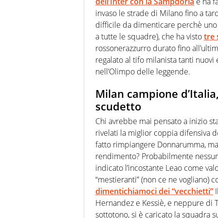
dell’Inter con la Sampdoria
e ha fa
invaso le strade di Milano fino a t
difficile da dimenticare perchè uno 
a tutte le squadre), che ha visto
tre
rossonerazzurro durato fino all’ulti
regalato al tifo milanista tanti nuovi
nell’Olimpo delle leggende.
Milan campione d’Italia,
scudetto
Chi avrebbe mai pensato a inizio sta
rivelati la miglior coppia difensiv
fatto rimpiangere Donnarumma, ma c
rendimento? Probabilmente nessun
indicato l’incostante Leao come valo
“mestieranti” (non ce ne vogliano) 
dimentichiamoci dei “vecchietti”
I
Hernandez e Kessiè, e neppure di T
sottotono, si è caricato la squadra s