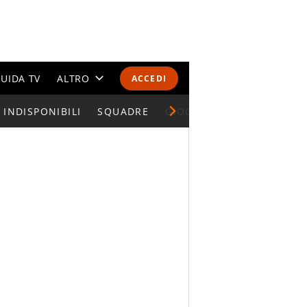
UIDA TV
ALTRO
ACCEDI
INDISPONIBILI
CALENDARI E CLASSIFICHE
SQUADRE
GIOCATORI SERIE A
ALTRI SPORT
MONDIALI 2026
OLIMPIADI
GOSSIP
LIFESTYLE