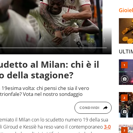
Gioie
ULTI
etto al Milan: chi è il
o della stagione?
a 19esima volta: chi pensi che sia il vero
 trionfale? Vota nel nostro sondaggio
CONDIVIDI
remiato il Milan con lo scudetto numero 19 della sua
 di Giroud e Kessiè ha reso vano il contemporaneo
3-0