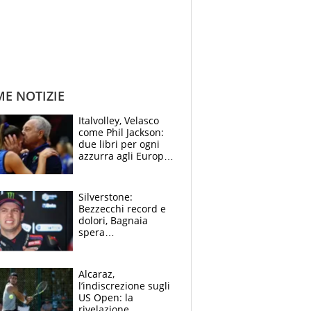
ME NOTIZIE
Italvolley, Velasco
come Phil Jackson:
due libri per ogni
azzurra agli Europei.
Quello per Sylla è
“geniale”
Silverstone:
Bezzecchi record e
dolori, Bagnaia
spera
nell'antidolorifico,
Marquez si tira fuori
e vota Aprilia
Alcaraz,
l’indiscrezione sugli
US Open: la
rivelazione