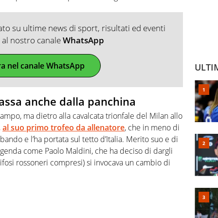
o su ultime news di sport, risultati ed eventi
ti al nostro canale
WhatsApp
ra nel canale WhatsApp
ULTI
passa anche dalla panchina
campo, ma dietro alla cavalcata trionfale del Milan allo
,
al suo primo trofeo da allenatore
, che in meno di
ando e l’ha portata sul tetto d’Italia. Merito suo e di
ggenda come Paolo Maldini, che ha deciso di dargli
ifosi rossoneri compresi) si invocava un cambio di