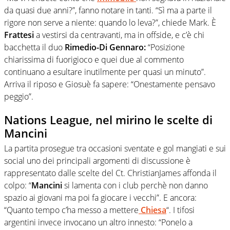
da quasi due anni?”, fanno notare in tanti. “Sì ma a parte il
rigore non serve a niente: quando lo leva?”, chiede Mark. È
Frattesi
a vestirsi da centravanti, ma in offside, e c’è chi
bacchetta il duo
Rimedio-Di Gennaro:
“Posizione
chiarissima di fuorigioco e quei due al commento
continuano a esultare inutilmente per quasi un minuto”.
Arriva il riposo e Giosuè fa sapere: “Onestamente pensavo
peggio”.
Nations League, nel mirino le scelte di
Mancini
La partita prosegue tra occasioni sventate e gol mangiati e sui
social uno dei principali argomenti di discussione è
rappresentato dalle scelte del Ct. ChristianJames affonda il
colpo: “
Mancini
si lamenta con i club perchè non danno
spazio ai giovani ma poi fa giocare i vecchi”. E ancora:
“Quanto tempo c’ha messo a mettere
Chiesa
“. I tifosi
argentini invece invocano un altro innesto: “Ponelo a