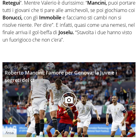
Retegui
“. Mentre Valerio è durissimo: “
Mancini,
puoi portare
tutti i giovani che ti pare alle amichevoli, se poi giochiamo coi
Bonucci,
con gli
Immobile
e facciamo sti cambi non si
risolve niente. Per dire”. E infatti, quasi come una nemesi, nel
finale arriva il gol-beffa di
Joselu.
“Stavolta i due hanno visto
un fuorigioco che non c’era”.
Roberto Mancini: l'amore per Genova, la Juve e i
segreti del ct
Ansa