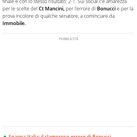
finale e con lo stesso risultato: 2-1. Sui social c’è amarezza
per le scelte del
Ct Mancini,
per l’errore di
Bonucci
e per la
prova incolore di qualche senatore, a cominciare da
Immobile.
Spagna-Italia: il clamoroso errore di Bonucci