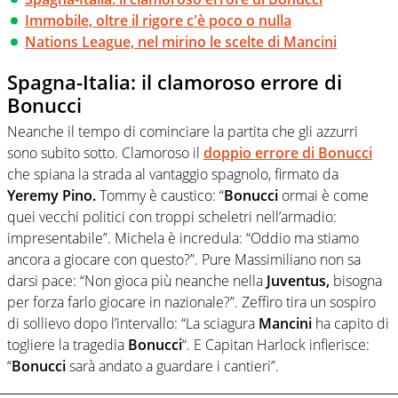
Immobile, oltre il rigore c'è poco o nulla
Nations League, nel mirino le scelte di Mancini
Spagna-Italia: il clamoroso errore di
Bonucci
Neanche il tempo di cominciare la partita che gli azzurri
sono subito sotto. Clamoroso il
doppio errore di Bonucci
che spiana la strada al vantaggio spagnolo, firmato da
Yeremy Pino.
Tommy è caustico: “
Bonucci
ormai è come
quei vecchi politici con troppi scheletri nell’armadio:
impresentabile”. Michela è incredula: “Oddio ma stiamo
ancora a giocare con questo?”. Pure Massimiliano non sa
darsi pace: “Non gioca più neanche nella
Juventus,
bisogna
per forza farlo giocare in nazionale?”. Zeffiro tira un sospiro
di sollievo dopo l’intervallo: “La sciagura
Mancini
ha capito di
togliere la tragedia
Bonucci
“. E Capitan Harlock infierisce:
“
Bonucci
sarà andato a guardare i cantieri”.