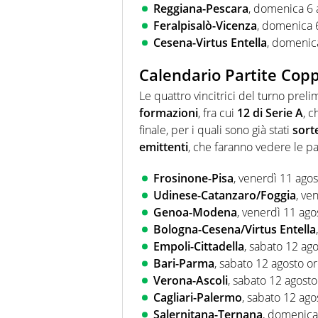
Reggiana-Pescara
, domenica 6 
Feralpisalò-Vicenza
, domenica 
Cesena-Virtus Entella
, domenic
Calendario Partite Copp
Le quattro vincitrici del turno prel
formazioni
, fra cui
12 di Serie A
, c
finale, per i quali sono già stati
sort
emittenti
, che faranno vedere le pa
Frosinone-Pisa
, venerdì 11 ago
Udinese-Catanzaro/Foggia
, ve
Genoa-Modena
, venerdì 11 ago
Bologna-Cesena/Virtus Entella
Empoli-Cittadella
, sabato 12 ag
Bari-Parma
, sabato 12 agosto o
Verona-Ascoli
, sabato 12 agosto
Cagliari-Palermo
, sabato 12 ago
Salernitana-Ternana
, domenica