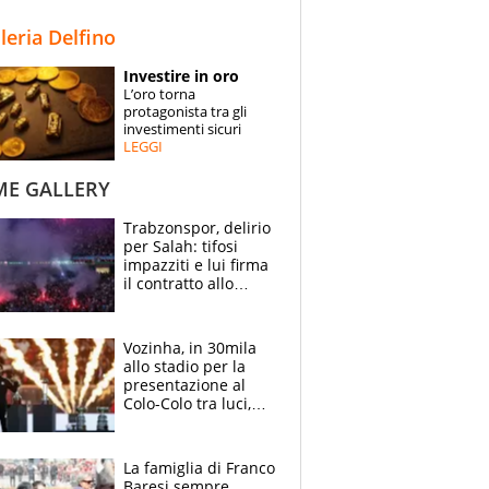
STORIE
lleria Delfino
SPECIALI
Investire in oro
L’oro torna
ESPERTI
protagonista tra gli
investimenti sicuri
LEGGI
CONTATTI
ME GALLERY
Trabzonspor, delirio
per Salah: tifosi
impazziti e lui firma
il contratto allo
stadio
Vozinha, in 30mila
allo stadio per la
presentazione al
Colo-Colo tra luci,
spettacolo, elicotteri
e paracadutisti
La famiglia di Franco
Baresi sempre