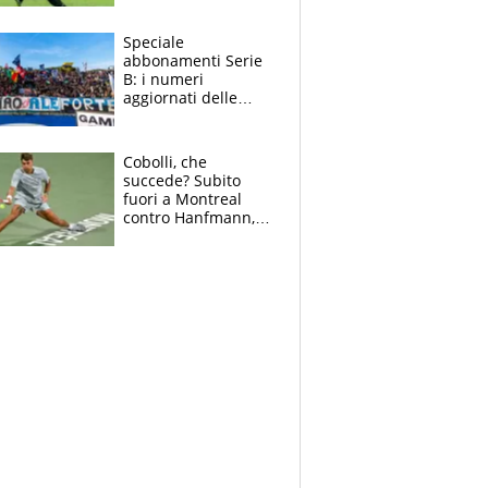
sentenza dei tifosi
Speciale
abbonamenti Serie
B: i numeri
aggiornati delle
venti squadre
cadette
Cobolli, che
succede? Subito
fuori a Montreal
contro Hanfmann,
per Flavio è tutta
colpa della tosse