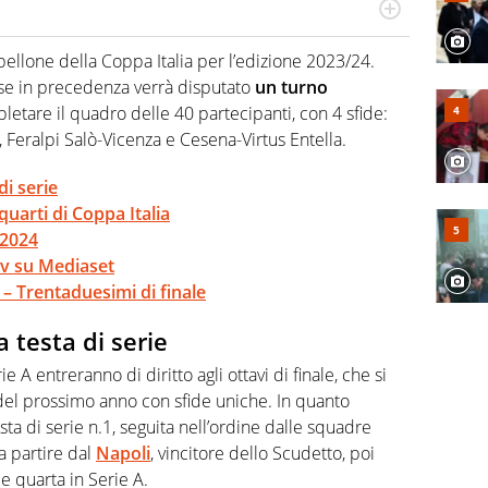
numerose manifestazioni sportive e collaborato con
, competenza, conoscenza e memoria storica. Si occupa
tabellone della Coppa Italia per l’edizione 2023/24.
se in precedenza verrà disputato
un turno
etare il quadro delle 40 partecipanti, con 4 sfide:
 Feralpi Salò-Vicenza e Cesena-Virtus Entella.
di serie
uarti di Coppa Italia
/2024
 tv su Mediaset
 – Trentaduesimi di finale
a testa di serie
A entreranno di diritto agli ottavi di finale, che si
el prossimo anno con sfide uniche. In quanto
esta di serie n.1, seguita nell’ordine dalle squadre
 partire dal
Napoli
, vincitore dello Scudetto, poi
e quarta in Serie A.