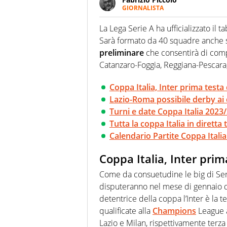
GIORNALISTA
Nella sua carriera ha seguito 
agenzie e testate. Esperienza
La Lega Serie A ha ufficializzato il 
prevalentemente di calcio
Sarà formato da 40 squadre anche 
preliminare
che consentirà di compl
Catanzaro-Foggia, Reggiana-Pescara,
Coppa Italia, Inter prima testa 
Lazio-Roma possibile derby ai q
Turni e date Coppa Italia 2023
Tutta la coppa Italia in diretta
Calendario Partite Coppa Italia
Coppa Italia, Inter prim
Come da consuetudine le big di Serie 
disputeranno nel mese di gennaio d
detentrice della coppa l’Inter è la t
qualificate alla
Champions
League a
Lazio e Milan, rispettivamente terza 