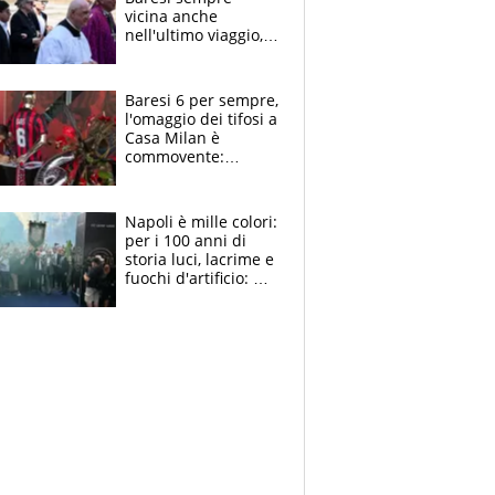
vicina anche
nell'ultimo viaggio,
la moglie Maura, i
figli e i suoi cari
circondati
Baresi 6 per sempre,
dall'affetto dei tifosi
l'omaggio dei tifosi a
Casa Milan è
commovente:
maglie, bandiere,
sciarpe, lacrime e
bigliettini
Napoli è mille colori:
per i 100 anni di
storia luci, lacrime e
fuochi d'artificio: De
Laurentiis salta al
coro anti-Juve