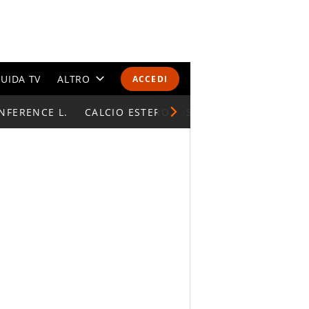
UIDA TV
ALTRO
ACCEDI
NFERENCE L.
CALENDARI E CLASSIFICHE
CALCIO ESTERO
SUPERCOPPA ITALIAN
ALTRI SPORT
MONDIALI 2026
OLIMPIADI
GOSSIP
LIFESTYLE