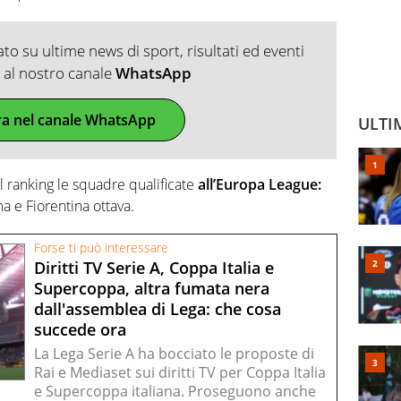
o su ultime news di sport, risultati ed eventi
ti al nostro canale
WhatsApp
ra nel canale WhatsApp
ULTI
l ranking le squadre qualificate
all’Europa League:
a e Fiorentina ottava.
Forse ti può interessare
Diritti TV Serie A, Coppa Italia e
Supercoppa, altra fumata nera
dall'assemblea di Lega: che cosa
succede ora
La Lega Serie A ha bocciato le proposte di
Rai e Mediaset sui diritti TV per Coppa Italia
e Supercoppa italiana. Proseguono anche