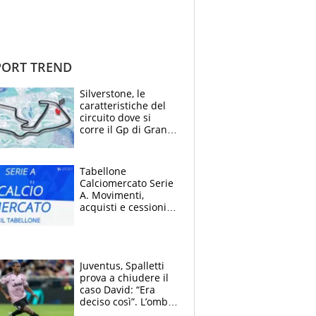
ORT TREND
Silverstone, le
caratteristiche del
circuito dove si
corre il Gp di Gran
Bretagna del
Motomondiale
Tabellone
Calciomercato Serie
A. Movimenti,
acquisti e cessioni:
estate 2026-27
Juventus, Spalletti
prova a chiudere il
caso David: “Era
deciso così”. L’ombra
di Zirkzee e la