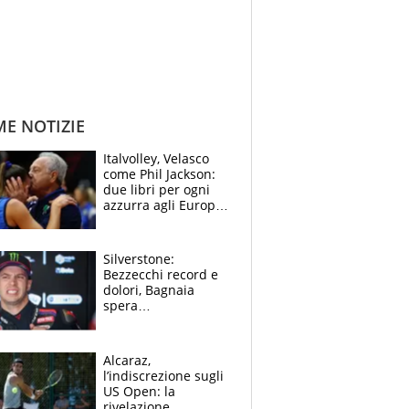
ME NOTIZIE
Italvolley, Velasco
come Phil Jackson:
due libri per ogni
azzurra agli Europei.
Quello per Sylla è
“geniale”
Silverstone:
Bezzecchi record e
dolori, Bagnaia
spera
nell'antidolorifico,
Marquez si tira fuori
e vota Aprilia
Alcaraz,
l’indiscrezione sugli
US Open: la
rivelazione