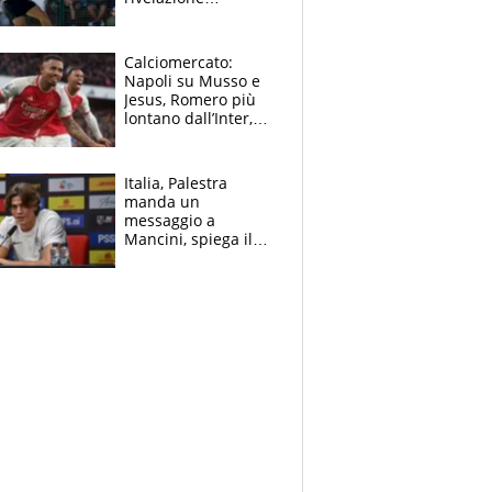
dell’amico
giornalista e il piano
B. Rune verso la
Calciomercato:
rinuncia
Napoli su Musso e
Jesus, Romero più
lontano dall’Inter,
delirio Mastantuono,
Juve su Trubin. Il
tabellone
Italia, Palestra
manda un
messaggio a
Mancini, spiega il
motivo del no
all’Inter e lancia
l'alleanza con
Donnarumma