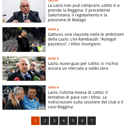
CALCIO
La Lazio non può comprare, Lotito sì e
prende la Reggina: il precedente
Salernitana, il regolamento e la
posizione di Malagò
SERIE A
Gattuso, una clausola svela le ambizioni
della Lazio. L’ex Rambaudi: “Autogol
pazzesco”, i tifosi insorgono
SERIE A
Lazio, nuovi guai per Lotito: si rischia
ancora un mercato a saldo zero
SERIE A
Lazio, l’ultima mossa di Lotito: il
tentativo di pace con i tifosi. Le
indiscrezioni sulla cessione del club e il
caso Reggina
1
2
3
4
5
6
7