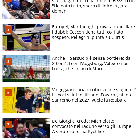
sta ripagando". Le lacrime di Bezzecchi:
"Ho dato tutto, spero di finire la gara
domani"
Europei, Martinenghi prova a cancellare
i dubbi: Ceccon tiene tutti col fiato
sospeso. Pellegrini punta su Curtis
Anche il Sassuolo è senza portiere: da
2-0 a 2-3 con l'Augsburg, Volpato non
basta, che errori di Muric
Vingegaard, aria di ritiro a fine stagione?
Le voci si intensificano. Pogacar, niente
Sanremo nel 2027: vuole la Roubaix
De Giorgi ci crede: Michieletto
convocato nel raduno verso gli Europei.
A sorpresa torna Rychlicki