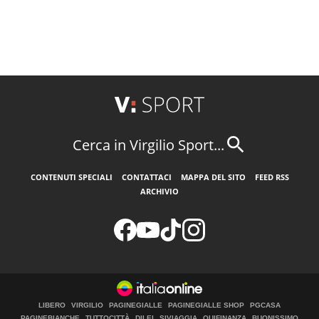
Cerca in Virgilio Sport...
CONTENUTI SPECIALI
CONTATTACI
MAPPA DEL SITO
FEED RSS
ARCHIVIO
LIBERO
VIRGILIO
PAGINEGIALLE
PAGINEGIALLE SHOP
PGCASA
PAGINEBIANCHE
TUTTOCITTÀ
DILEI
SIVIAGGIA
QUIFINANZA
BUONISSIMO