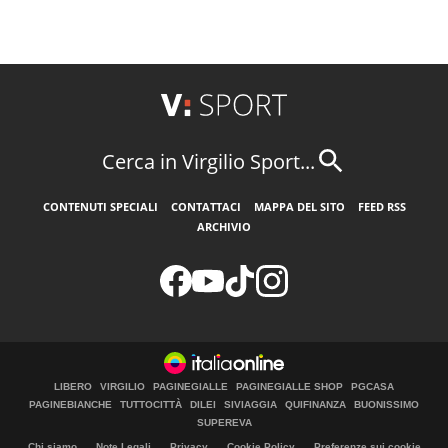
Cerca in Virgilio Sport...
CONTENUTI SPECIALI
CONTATTACI
MAPPA DEL SITO
FEED RSS
ARCHIVIO
LIBERO
VIRGILIO
PAGINEGIALLE
PAGINEGIALLE SHOP
PGCASA
PAGINEBIANCHE
TUTTOCITTÀ
DILEI
SIVIAGGIA
QUIFINANZA
BUONISSIMO
SUPEREVA
Chi siamo
Note Legali
Privacy
Cookie Policy
Preferenze sui cookie