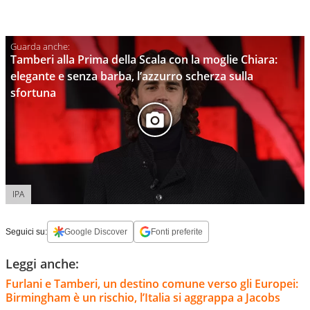
Tamberi alla Prima della Scala con la moglie Chiara:
elegante e senza barba, l’azzurro scherza sulla
sfortuna
IPA
Seguici su:
Google Discover
Fonti preferite
Leggi anche:
Furlani e Tamberi, un destino comune verso gli Europei:
Birmingham è un rischio, l’Italia si aggrappa a Jacobs