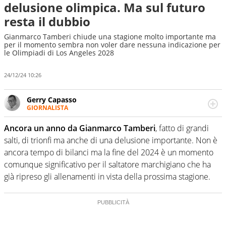
delusione olimpica. Ma sul futuro
resta il dubbio
Gianmarco Tamberi chiude una stagione molto importante ma
per il momento sembra non voler dare nessuna indicazione per
le Olimpiadi di Los Angeles 2028
24/12/24 10:26
Gerry Capasso
GIORNALISTA
Per lui gli sport americani non hanno segreti: basket,
football, baseball e la capacità innata di trovare la notizia
Ancora un anno da Gianmarco Tamberi
, fatto di grandi
dove altri non vedono granché
salti, di trionfi ma anche di una delusione importante. Non è
ancora tempo di bilanci ma la fine del 2024 è un momento
comunque significativo per il saltatore marchigiano che ha
già ripreso gli allenamenti in vista della prossima stagione.