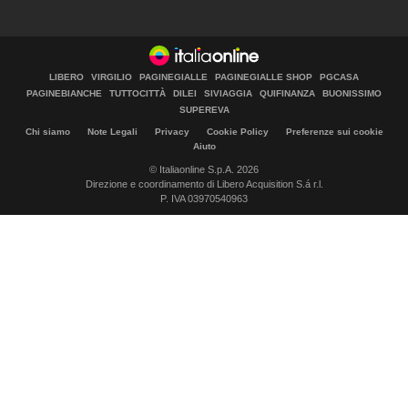
LIBERO
VIRGILIO
PAGINEGIALLE
PAGINEGIALLE SHOP
PGCASA
PAGINEBIANCHE
TUTTOCITTÀ
DILEI
SIVIAGGIA
QUIFINANZA
BUONISSIMO
SUPEREVA
Chi siamo
Note Legali
Privacy
Cookie Policy
Preferenze sui cookie
Aiuto
© Italiaonline S.p.A. 2026
Direzione e coordinamento di Libero Acquisition S.á r.l.
P. IVA 03970540963