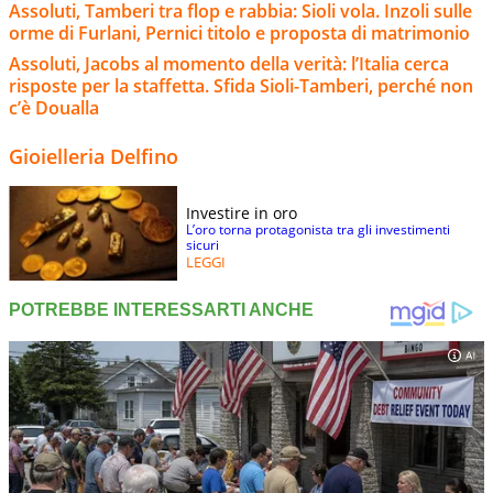
Assoluti, Tamberi tra flop e rabbia: Sioli vola. Inzoli sulle
orme di Furlani, Pernici titolo e proposta di matrimonio
Assoluti, Jacobs al momento della verità: l’Italia cerca
risposte per la staffetta. Sfida Sioli-Tamberi, perché non
c’è Doualla
Gioielleria Delfino
Investire in oro
L’oro torna protagonista tra gli investimenti
sicuri
LEGGI