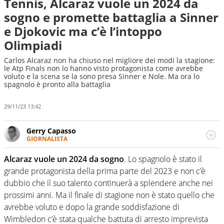
Tennis, Alcaraz vuole un 2024 da
sogno e promette battaglia a Sinner
e Djokovic ma c’è l’intoppo
Olimpiadi
Carlos Alcaraz non ha chiuso nel migliore dei modi la stagione:
le Atp Finals non lo hanno visto protagonista come avrebbe
voluto e la scena se la sono presa Sinner e Nole. Ma ora lo
spagnolo è pronto alla battaglia
29/11/23 13:42
Gerry Capasso
GIORNALISTA
Per lui gli sport americani non hanno segreti: basket,
football, baseball e la capacità innata di trovare la notizia
Alcaraz vuole un 2024 da sogno
. Lo spagnolo è stato il
dove altri non vedono granché
grande protagonista della prima parte del 2023 e non c’è
dubbio che il suo talento continuerà a splendere anche nei
prossimi anni. Ma il finale di stagione non è stato quello che
avrebbe voluto e dopo la grande soddisfazione di
Wimbledon c’è stata qualche battuta di arresto imprevista