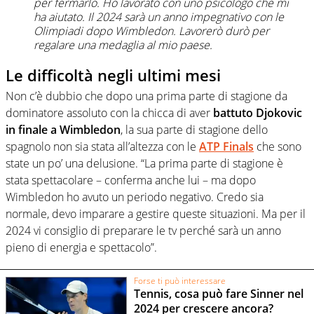
per fermarlo. Ho lavorato con uno psicologo che mi
ha aiutato. Il 2024 sarà un anno impegnativo con le
Olimpiadi dopo Wimbledon. Lavorerò durò per
regalare una medaglia al mio paese.
Le difficoltà negli ultimi mesi
Non c’è dubbio che dopo una prima parte di stagione da
dominatore assoluto con la chicca di aver
battuto Djokovic
in finale a Wimbledon
, la sua parte di stagione dello
spagnolo non sia stata all’altezza con le
ATP Finals
che sono
state un po’ una delusione. “La prima parte di stagione è
stata spettacolare – conferma anche lui – ma dopo
Wimbledon ho avuto un periodo negativo. Credo sia
normale, devo imparare a gestire queste situazioni. Ma per il
2024 vi consiglio di preparare le tv perché sarà un anno
pieno di energia e spettacolo”.
Forse ti può interessare
Tennis, cosa può fare Sinner nel
2024 per crescere ancora?