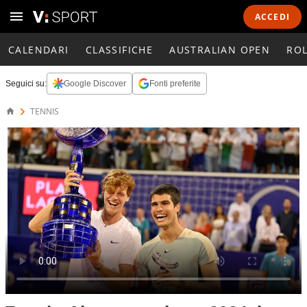
ACCEDI
CALENDARI
CLASSIFICHE
AUSTRALIAN OPEN
RO
Seguici su:
Google Discover
Fonti preferite
TENNIS