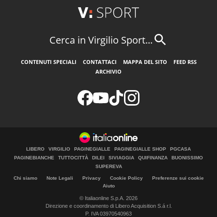
Cerca in Virgilio Sport...
CONTENUTI SPECIALI
CONTATTACI
MAPPA DEL SITO
FEED RSS
ARCHIVIO
LIBERO
VIRGILIO
PAGINEGIALLE
PAGINEGIALLE SHOP
PGCASA
PAGINEBIANCHE
TUTTOCITTÀ
DILEI
SIVIAGGIA
QUIFINANZA
BUONISSIMO
SUPEREVA
Chi siamo
Note Legali
Privacy
Cookie Policy
Preferenze sui cookie
Aiuto
© Italiaonline S.p.A. 2026
Direzione e coordinamento di Libero Acquisition S.á r.l.
P. IVA 03970540963