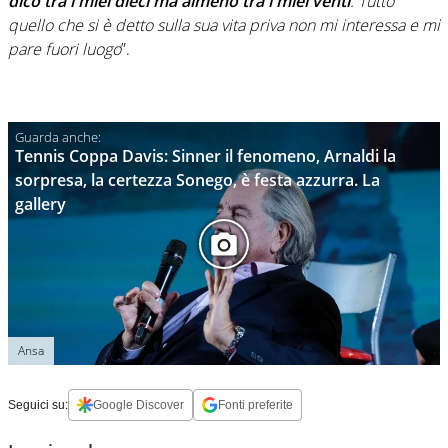
dico tra i miei dieci ma almeno tra i miei venti
. Tutto
quello che si è detto sulla sua vita priva non mi interessa e mi
pare fuori luogo
”.
Tennis Coppa Davis: Sinner il fenomeno, Arnaldi la
sorpresa, la certezza Sonego, è festa azzurra. La
gallery
Ansa
Seguici su:
Google Discover
Fonti preferite