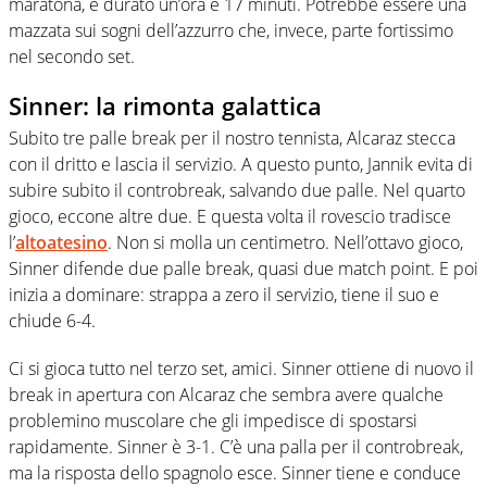
maratona, è durato un’ora e 17 minuti. Potrebbe essere una
mazzata sui sogni dell’azzurro che, invece, parte fortissimo
nel secondo set.
Sinner: la rimonta galattica
Subito tre palle break per il nostro tennista, Alcaraz stecca
con il dritto e lascia il servizio. A questo punto, Jannik evita di
subire subito il controbreak, salvando due palle. Nel quarto
gioco, eccone altre due. E questa volta il rovescio tradisce
l’
altoatesino
. Non si molla un centimetro. Nell’ottavo gioco,
Sinner difende due palle break, quasi due match point. E poi
inizia a dominare: strappa a zero il servizio, tiene il suo e
chiude 6-4.
Ci si gioca tutto nel terzo set, amici. Sinner ottiene di nuovo il
break in apertura con Alcaraz che sembra avere qualche
problemino muscolare che gli impedisce di spostarsi
rapidamente. Sinner è 3-1. C’è una palla per il controbreak,
ma la risposta dello spagnolo esce. Sinner tiene e conduce