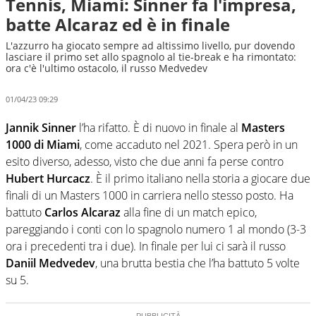
Tennis, Miami: Sinner fa l'impresa,
batte Alcaraz ed è in finale
L'azzurro ha giocato sempre ad altissimo livello, pur dovendo
lasciare il primo set allo spagnolo al tie-break e ha rimontato:
ora c'è l'ultimo ostacolo, il russo Medvedev
01/04/23 09:29
Jannik Sinner
l’ha rifatto. È di nuovo in finale al
Masters
1000 di Miami
, come accaduto nel 2021. Spera però in un
esito diverso, adesso, visto che due anni fa perse contro
Hubert Hurcacz
. È il primo italiano nella storia a giocare due
finali di un Masters 1000 in carriera nello stesso posto. Ha
battuto
Carlos Alcaraz
alla fine di un match epico,
pareggiando i conti con lo spagnolo numero 1 al mondo (3-3
ora i precedenti tra i due). In finale per lui ci sarà il russo
Daniil Medvedev
, una brutta bestia che l’ha battuto 5 volte
su 5.