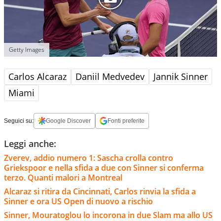
Getty Images
Carlos Alcaraz
Daniil Medvedev
Jannik Sinner
Miami
Seguici su:
Google Discover
Fonti preferite
Leggi anche:
Zverev, addio numero 1: Sascha crolla contro
Griekspoor e nella sfida a due con Sinner si conferma
terzo. Quanti malori a Montreal
Alcaraz si ritira da Cincinnati, Carlos rinvia la sfida a
Sinner e ora US Open di nuovo a rischio
Sinner, Mouratoglou lo incorona in due Slam ma allo US