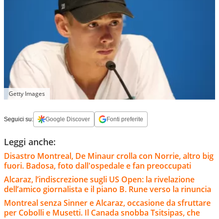
Getty Images
Seguici su:
Google Discover
Fonti preferite
Leggi anche:
Disastro Montreal, De Minaur crolla con Norrie, altro big
fuori. Badosa, foto dall'ospedale e fan preoccupati
Alcaraz, l’indiscrezione sugli US Open: la rivelazione
dell’amico giornalista e il piano B. Rune verso la rinuncia
Montreal senza Sinner e Alcaraz, occasione da sfruttare
per Cobolli e Musetti. Il Canada snobba Tsitsipas, che