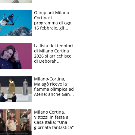
ghiaccio"
Olimpiadi Milano
Cortina: il
programma di oggi
16 febbraio, gli
azzurri in gara e
dove vederli
La lista dei tedofori
di Milano Cortina
2026 si arricchisce
di Deborah
Compagnoni, Ciro
Ferrara, Myriam
Sylla e Barlaam
Milano-Cortina,
Malagò riceve la
fiamma olimpica ad
Atene: anche Ganna
e Paolini in Grecia
Milano Cortina,
Vittozzi in festa a
Casa Italia: "Una
giornata fantastica"