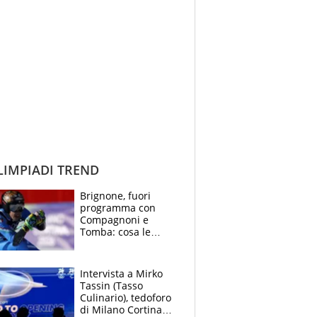
IMPIADI TREND
Brignone, fuori
programma con
Compagnoni e
Tomba: cosa le
hanno detto dopo il
doppio oro a Milano
Cortina
Intervista a Mirko
Tassin (Tasso
Culinario), tedoforo
di Milano Cortina