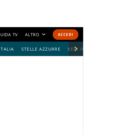
UIDA TV
ALTRO
ACCEDI
TALIA
STELLE AZZURRE
CALENDARI E CLASSIFICHE
SEDI IMPIANTI
ALTRI SPORT
MONDIALI 2026
OLIMPIADI
GOSSIP
LIFESTYLE