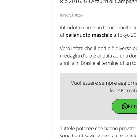
Rio 2016. Gli Azzurri di Campagn
08/08/21 10:50
Introdotto come un torneo molto equi
di
pallanuoto maschile
a Tokyo 202
Vero infatti che il podio è diverso p
medaglia d’oro è andata ad una d
anni fa in Brasile al termine di un 
Vuoi essere sempre aggiornat
live? Iscrivi
Ent
Tuttele potenze che hanno provato a
squadra di Savic sono state respinte