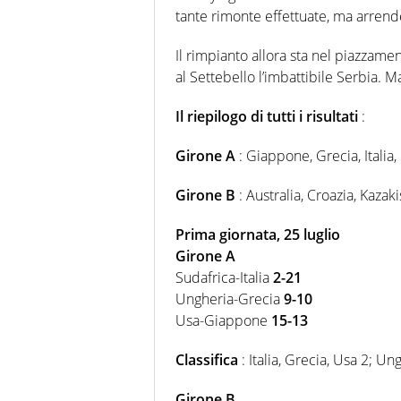
tante rimonte effettuate, ma arrend
Il rimpianto allora sta nel piazzam
al Settebello l’imbattibile Serbia. Ma
Il riepilogo di tutti i risultati
:
Girone A
: Giappone, Grecia, Italia,
Girone B
: Australia, Croazia, Kaza
Prima giornata, 25 luglio
Girone A
Sudafrica-Italia
2-21
Ungheria-Grecia
9-10
Usa-Giappone
15-13
Classifica
: Italia, Grecia, Usa 2; U
Girone B