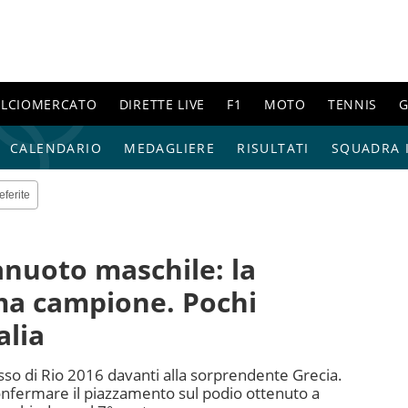
ALCIOMERCATO
DIRETTE LIVE
F1
MOTO
TENNIS
G
CALENDARIO
MEDAGLIERE
RISULTATI
SQUADRA I
eferite
anuoto maschile: la
ma campione. Pochi
alia
esso di Rio 2016 davanti alla sorprendente Grecia.
confermare il piazzamento sul podio ottenuto a