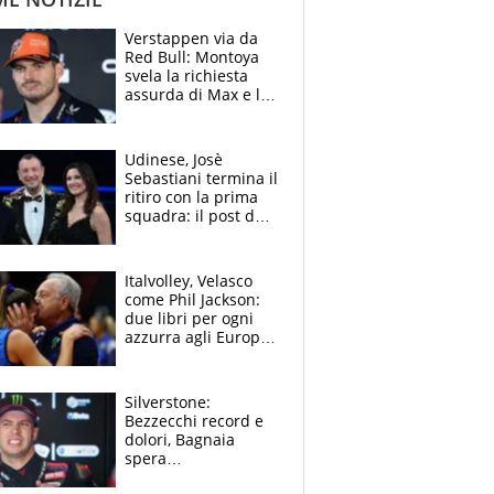
Verstappen via da
Red Bull: Montoya
svela la richiesta
assurda di Max e lo
avverte: “Sicuro
Mercedes e
McLaren siano
Udinese, Josè
meglio?”
Sebastiani termina il
ritiro con la prima
squadra: il post del
figlio di Amadeus e
Sanremo sullo
sfondo
Italvolley, Velasco
come Phil Jackson:
due libri per ogni
azzurra agli Europei.
Quello per Sylla è
“geniale”
Silverstone:
Bezzecchi record e
dolori, Bagnaia
spera
nell'antidolorifico,