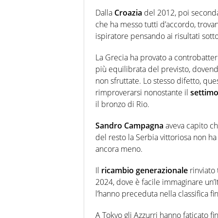
Dalla
Croazia
del 2012, poi seconda
che ha messo tutti d’accordo, trova
ispiratore pensando ai risultati sot
La Grecia ha provato a controbatter
più equilibrata del previsto, doven
non sfruttate. Lo stesso difetto, qu
rimproverarsi nonostante il
settim
il bronzo di Rio.
Sandro Campagna
aveva capito ch
del resto la Serbia vittoriosa non h
ancora meno.
Il
ricambio generazionale
rinviato
2024, dove è facile immaginare un’It
l’hanno preceduta nella classifica f
A Tokyo gli Azzurri hanno faticato fi