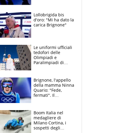
2026: "Credo in
Federica Brignone"
Lollobrigida bis
d'oro: "Mi ha dato la
carica Brignone"
Le uniformi ufficiali
tedofori delle
Olimpiadi e
Paralimpiadi di
Milano Cortina 2026
Brignone, l'appello
della mamma Ninna
Quario: "Fede,
fermati". Il
retroscena
clamoroso su
Cortina e il Super G
Boom Italia nel
medagliere di
Milano Cortina, i
sospetti degli
inglesi: "Merito del