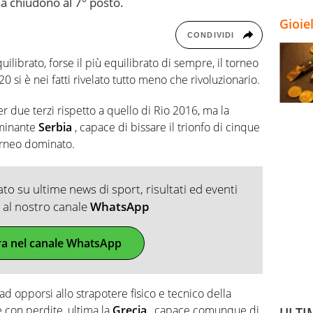
a chiudono al 7° posto.
Gioie
CONDIVIDI
librato, forse il più equilibrato di sempre, il torneo
0 si è nei fatti rivelato tutto meno che rivoluzionario.
er due terzi rispetto a quello di Rio 2016, ma la
ominante
Serbia
, capace di bissare il trionfo di cinque
torneo dominato.
o su ultime news di sport, risultati ed eventi
ti al nostro canale
WhatsApp
ra nel canale WhatsApp
d opporsi allo strapotere fisico e tecnico della
 con perdite, ultima la
Grecia
, capace comunque di
ULTI