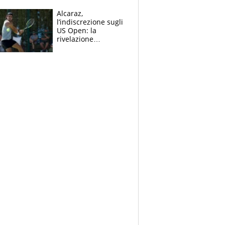
Marquez si tira fuori
e vota Aprilia
Alcaraz,
l’indiscrezione sugli
US Open: la
rivelazione
dell’amico
giornalista e il piano
B. Rune verso la
rinuncia