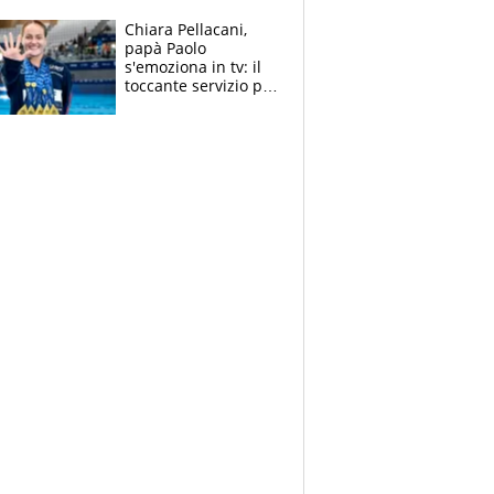
Chiara Pellacani,
papà Paolo
s'emoziona in tv: il
toccante servizio per
il TG di LA7 dopo i 5
ori agli Europei