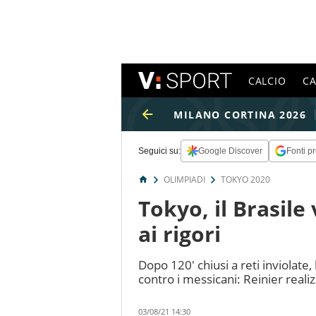
CALCIO
C
MILANO CORTINA 2026
Seguici su:
Google Discover
Fonti pr
OLIMPIADI
TOKYO 2020
Tokyo, il Brasile
ai rigori
Dopo 120' chiusi a reti inviolate,
contro i messicani: Reinier realiz
03/08/21 14:30