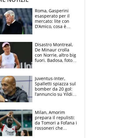
Roma, Gasperini
esasperato per il
mercato: lite con
D’Amico, cosa è
successo dopo il flop
per Nusa
Disastro Montreal,
De Minaur crolla
con Norrie, altro big
fuori. Badosa, foto
dall'ospedale e fan
preoccupati
Juventus-Inter,
Spalletti spiazza sul
bomber da 20 gol:
l’annuncio su Yildiz
e la risposta su
Bastoni
Milan, Amorim
prepara il repulisti:
da Tomori a Fofana i
rossoneri che
rischiano il “taglio”