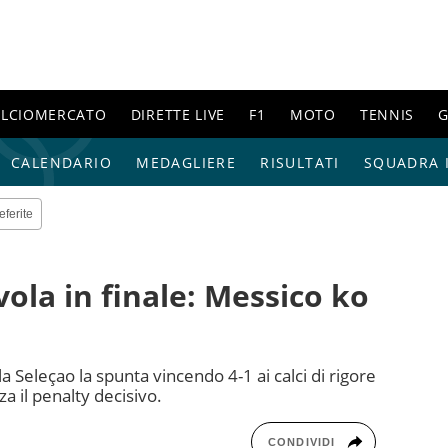
ALCIOMERCATO
DIRETTE LIVE
F1
MOTO
TENNIS
G
CALENDARIO
MEDAGLIERE
RISULTATI
SQUADRA I
eferite
 vola in finale: Messico ko
 la Seleçao la spunta vincendo 4-1 ai calci di rigore
za il penalty decisivo.
CONDIVIDI