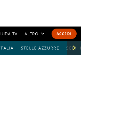
UIDA TV
ALTRO
ACCEDI
TALIA
STELLE AZZURRE
CALENDARI E CLASSIFICHE
SEDI IMPIANTI
ALTRI SPORT
MONDIALI 2026
OLIMPIADI
GOSSIP
LIFESTYLE