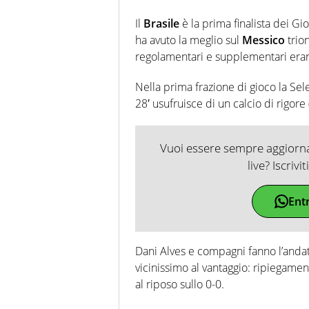
Il
Brasile
è la prima finalista dei Gi
ha avuto la meglio sul
Messico
trio
regolamentari e supplementari erano 
Nella prima frazione di gioco la Sel
28′ usufruisce di un calcio di rigore 
Vuoi essere sempre aggiornat
live? Iscrivi
Ent
Dani Alves e compagni fanno l’andat
vicinissimo al vantaggio: ripiegame
al riposo sullo 0-0.