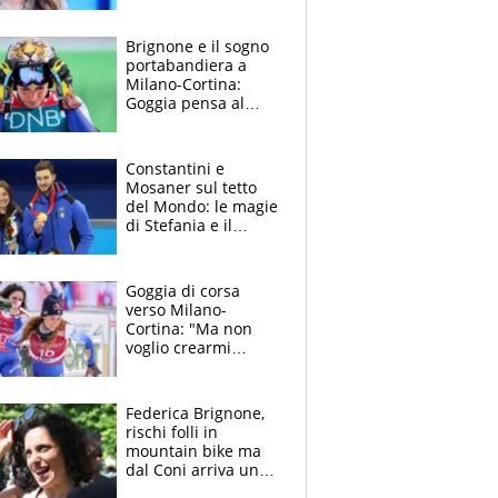
Cortina”
Brignone e il sogno
portabandiera a
Milano-Cortina:
Goggia pensa al
“risarcimento”,
Fontana si candida e
c’è anche Pellegrino
Constantini e
Mosaner sul tetto
del Mondo: le magie
di Stefania e il
curling diventa cool.
La pazza idea per
Milano-Cortina
Goggia di corsa
verso Milano-
Cortina: "Ma non
voglio crearmi
troppe aspettative.
Brignone? Tornerà
forte come prima"
Federica Brignone,
rischi folli in
mountain bike ma
dal Coni arriva un
indizio per Milano-