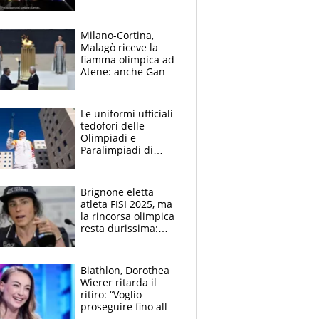
Milano-Cortina,
Malagò riceve la
fiamma olimpica ad
Atene: anche Ganna
e Paolini in Grecia
Le uniformi ufficiali
tedofori delle
Olimpiadi e
Paralimpiadi di
Milano Cortina 2026
Brignone eletta
atleta FISI 2025, ma
la rincorsa olimpica
resta durissima:
"Torno al J-Medical
Center"
Biathlon, Dorothea
Wierer ritarda il
ritiro: “Voglio
proseguire fino alle
Olimpiadi di Milano-