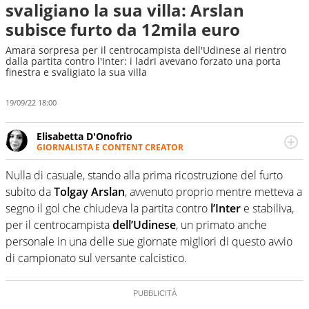
svaligiano la sua villa: Arslan
subisce furto da 12mila euro
Amara sorpresa per il centrocampista dell'Udinese al rientro
dalla partita contro l'Inter: i ladri avevano forzato una porta
finestra e svaligiato la sua villa
19/09/22 18:00
Elisabetta D'Onofrio
GIORNALISTA E CONTENT CREATOR
Giornalista professionista dal 2007, scrive per curiosità
personale e necessità: soprattutto di calcio, di sport e dei
Nulla di casuale, stando alla prima ricostruzione del furto
suoi protagonisti, concedendosi innocenti evasioni
subito da
Tolgay Arslan
, avvenuto proprio mentre metteva a
nell'ambito della creazione di format. Un tempo ala
segno il gol che chiudeva la partita contro
l’Inter
e stabiliva,
destra, oggi si sente a suo agio nel ruolo di libero. Cura
per il centrocampista
dell’Udinese
, un primato anche
una classifica riservata dei migliori 5 calciatori di sempre.
personale in una delle sue giornate migliori di questo avvio
di campionato sul versante calcistico.