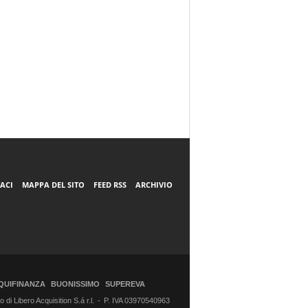
ACI
MAPPA DEL SITO
FEED RSS
ARCHIVIO
QUIFINANZA
BUONISSIMO
SUPEREVA
di Libero Acquisition S.á r.l.
P. IVA 03970540963