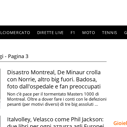
ALCIOMERCATO
DIRETTE LIVE
F1
MOTO
TENNIS
G
gi - Pagina 3
Disastro Montreal, De Minaur crolla
con Norrie, altro big fuori. Badosa,
foto dall'ospedale e fan preoccupati
Non c’è pace per il tormentato Masters 1000 di
Montreal. Oltre a dover fare i conti con le defezioni
pesanti (per motivi diversi) di tre big assoluti ...
Italvolley, Velasco come Phil Jackson:
Gioie
due libri per ogni azzurra agli Europei.