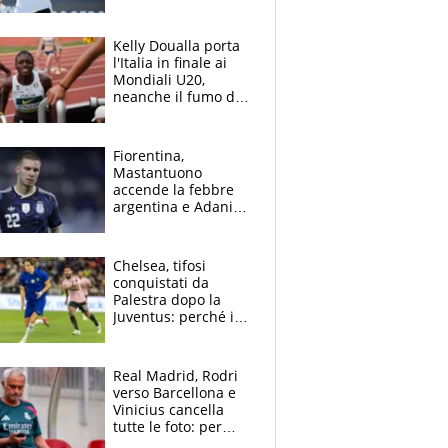
sfida a due con
Sinner si conferma
terzo. Quanti malori
Kelly Doualla porta
a Montreal
l'Italia in finale ai
Mondiali U20,
neanche il fumo di
un incendio la frena
sui 100 metri
Fiorentina,
Mastantuono
accende la febbre
argentina e Adani
impazzisce. Ma
Antognoni ‘rovina la
festa’ a Commisso
Chelsea, tifosi
conquistati da
Palestra dopo la
Juventus: perché i
fan dei Blues sono
pazzi dell’azzurro
Real Madrid, Rodri
verso Barcellona e
Vinicius cancella
tutte le foto: per
Mourinho due grane