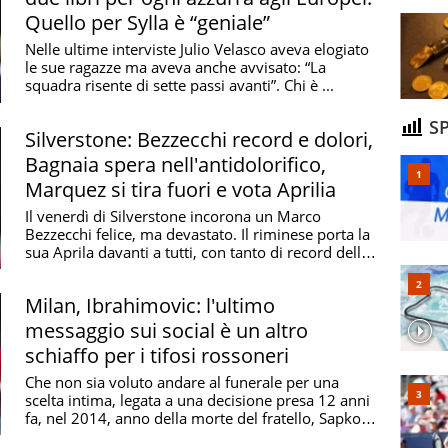
Quello per Sylla è “geniale”
Nelle ultime interviste Julio Velasco aveva elogiato
le sue ragazze ma aveva anche avvisato: “La
squadra risente di sette passi avanti”. Chi è ...
SP
Silverstone: Bezzecchi record e dolori,
Bagnaia spera nell'antidolorifico,
Marquez si tira fuori e vota Aprilia
Il venerdì di Silverstone incorona un Marco
Bezzecchi felice, ma devastato. Il riminese porta la
sua Aprila davanti a tutti, con tanto di record della
...
Milan, Ibrahimovic: l'ultimo
messaggio sui social è un altro
schiaffo per i tifosi rossoneri
Che non sia voluto andare al funerale per una
scelta intima, legata a una decisione presa 12 anni
fa, nel 2014, anno della morte del fratello, Sapko,
...