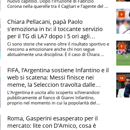
nuovo capitolo. Dopo l’irruzione di Fabrizio
Corona nella querelle tra il Cagliari e l’agente del ...
Chiara Pellacani, papà Paolo
s'emoziona in tv: il toccante servizio
per il TG di LA7 dopo i 5 ori agli
Europei
Ci sono storie che vanno oltre il risultato sportivo e
riescono a emozionare anche chi non segue
abitualmente una disciplina. È il caso di Chiara ...
FIFA, l’Argentina sostiene Infantino e il
web si scatena: Messi finisce nei
meme, la Seleccion travolta dalle
polemiche
L’Argentina è uscita allo scoperto schierandosi
pubblicamente al fianco di Gianni Infantino,
proprio nel momento in cui la popolarità del
presidente ...
Roma, Gasperini esasperato per il
mercato: lite con D’Amico, cosa è