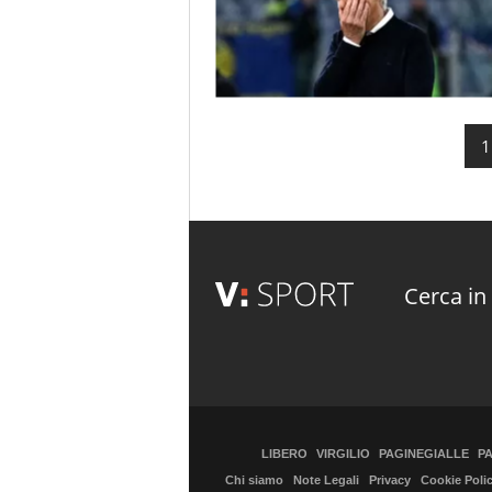
1
Cerca in 
LIBERO
VIRGILIO
PAGINEGIALLE
P
Chi siamo
Note Legali
Privacy
Cookie Poli