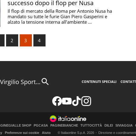
successo dopo il flop per Nusa
Il flop di mercato della Roma per Antonio Nusa ha
mandato su tutte le furie Gian Piero Gasperini e
alzato la tensione interna all’ambiente ...
2
3
4
Virgilio Sport...
CONTENUTI SPECIALI
CONTATT
AGINEGIALLE SHOP
PGCASA
PAGINEBIANCHE
TUTTOCITTÀ
DILEI
SIVIAGGIA
© Italiaonline S.p.A. 2026
Direzione e coordinamento 
cy
Preferenze sui cookie
Aiuto