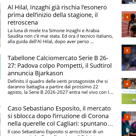
Al Hilal, Inzaghi già rischia l’esonero
prima dell’inizio della stagione, il
retroscena
La luna di miele tra Simone Inzaghi e Arabia
Saudita non c’è mai stata. Ed ora il tecnico italiano,
alla guida dell’Al Hilal, dopo aver perso ...
Tabellone Calciomercato Serie B 26-
27: Padova colpo Pompetti, il Sudtirol
annuncia Bjarkason
Definito il quadro delle venti protagoniste che si
daranno battaglia a partire dal prossimo 22
agosto, la Serie B 2026-2027 entra nel vivo con la
...
Caso Sebastiano Esposito, il mercato
si sblocca dopo l’irruzione di Corona
nella querelle col Cagliari: spuntano
due big
Il caso Sebastiano Esposito si arricchisce di un