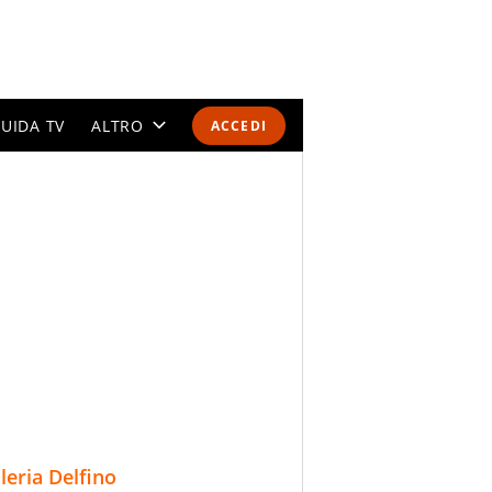
UIDA TV
ALTRO
ACCEDI
CALENDARI E CLASSIFICHE
ALTRI SPORT
MONDIALI 2026
OLIMPIADI
GOSSIP
LIFESTYLE
lleria Delfino