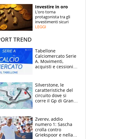
STORIE
Investire in oro
L’oro torna
SPECIALI
protagonista tra gli
investimenti sicuri
LEGGI
ESPERTI
ORT TREND
CONTATTI
Tabellone
Calciomercato Serie
A. Movimenti,
acquisti e cessioni:
estate 2026-27
Silverstone, le
caratteristiche del
circuito dove si
corre il Gp di Gran
Bretagna del
Motomondiale
Zverev, addio
numero 1: Sascha
crolla contro
Griekspoor e nella