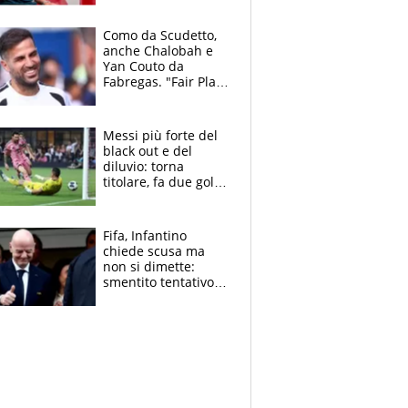
da risolvere
Como da Scudetto,
anche Chalobah e
Yan Couto da
Fabregas. "Fair Play
Finanziario?
Pagheremo la
multa"
Messi più forte del
black out e del
diluvio: torna
titolare, fa due gol e
un assist e trascina
l'Inter Miami, altro
che ritiro
Fifa, Infantino
chiede scusa ma
non si dimette:
smentito tentativo di
corruzione al
Marocco