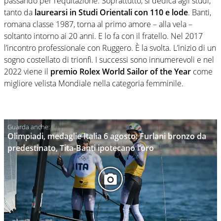
passando per l’equitazione. Soprattutto, si dedica agli studi,
tanto da
laurearsi in Studi Orientali con 110 e lode
. Banti,
romana classe 1987, torna al primo amore – alla vela –
soltanto intorno ai 20 anni. E lo fa con il fratello. Nel 2017
l’incontro professionale con Ruggero. È la svolta. L’inizio di un
sogno costellato di trionfi. I successi sono innumerevoli e nel
2022 viene il
premio Rolex World Sailor of the Year
come
migliore velista Mondiale nella categoria femminile.
Olimpiadi, medaglie Italia 6 agosto: Furlani bronzo da
predestinato, Tita-Banti ipotecano l’oro