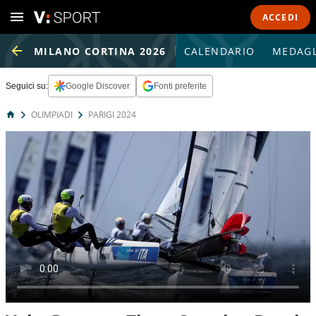
ACCEDI
MILANO CORTINA 2026
CALENDARIO
MEDAGL
Seguici su:
Google Discover
Fonti preferite
OLIMPIADI
PARIGI 2024