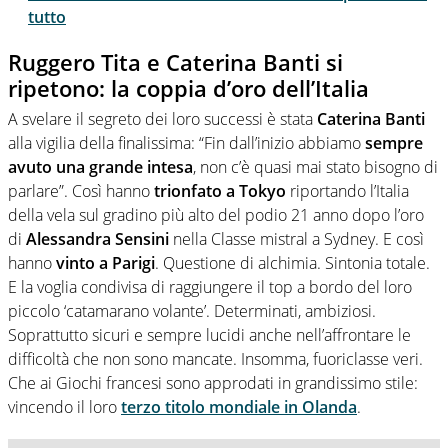
tutto
Ruggero Tita e Caterina Banti si
ripetono: la coppia d’oro dell’Italia
A svelare il segreto dei loro successi è stata
Caterina Banti
alla vigilia della finalissima: “Fin dall’inizio abbiamo
sempre
avuto una grande intesa
, non c’è quasi mai stato bisogno di
parlare”. Così hanno
trionfato a Tokyo
riportando l’Italia
della vela sul gradino più alto del podio 21 anno dopo l’oro
di
Alessandra Sensini
nella Classe mistral a Sydney. E così
hanno
vinto a Parigi
. Questione di alchimia. Sintonia totale.
E la voglia condivisa di raggiungere il top a bordo del loro
piccolo ‘catamarano volante’. Determinati, ambiziosi.
Soprattutto sicuri e sempre lucidi anche nell’affrontare le
difficoltà che non sono mancate. Insomma, fuoriclasse veri.
Che ai Giochi francesi sono approdati in grandissimo stile:
vincendo il loro
terzo titolo mondiale in Olanda
.