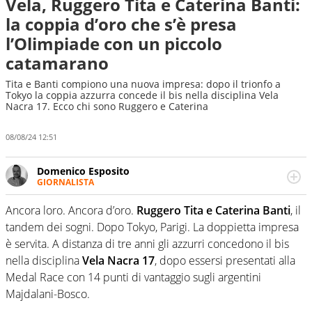
Vela, Ruggero Tita e Caterina Banti:
la coppia d’oro che s’è presa
l’Olimpiade con un piccolo
catamarano
Tita e Banti compiono una nuova impresa: dopo il trionfo a
Tokyo la coppia azzurra concede il bis nella disciplina Vela
Nacra 17. Ecco chi sono Ruggero e Caterina
08/08/24 12:51
Domenico Esposito
GIORNALISTA
Da vent’anni in campo e sul campo per vivere ogni evento
in tutte le sue sfaccettature. Passione smisurata per il
Ancora loro. Ancora d’oro.
Ruggero Tita e Caterina Banti
, il
calcio e per la sfera di cuoio. Il pallone è una cosa
tandem dei sogni. Dopo Tokyo, Parigi. La doppietta impresa
serissima, guai a dirgli di no
è servita. A distanza di tre anni gli azzurri concedono il bis
nella disciplina
Vela Nacra 17
, dopo essersi presentati alla
Medal Race con 14 punti di vantaggio sugli argentini
Majdalani-Bosco.