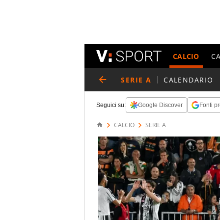
CALCIO
C
SERIE A
CALENDARIO
Seguici su:
Google Discover
Fonti pr
CALCIO
SERIE A