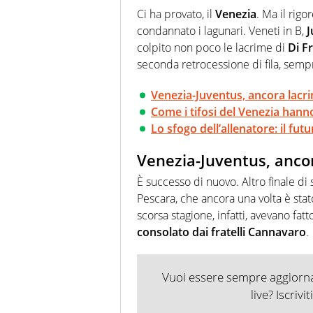
Passione smisurata per il calcio
Ci ha provato, il
Venezia
. Ma il rigo
guai a dirgli di no
condannato i lagunari. Veneti in B,
J
colpito non poco le lacrime di
Di F
seconda retrocessione di fila, sempr
Venezia-Juventus, ancora lacr
Come i tifosi del Venezia hanno
Lo sfogo dell’allenatore: il fut
Venezia-Juventus, anco
È successo di nuovo. Altro finale di
Pescara, che ancora una volta è stat
scorsa stagione, infatti, avevano fatt
consolato dai fratelli Cannavaro
.
Vuoi essere sempre aggiornat
live? Iscrivi