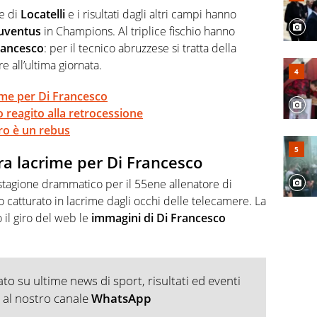
 e per la sfera di cuoio. Il pallone è una cosa serissima,
re di
Locatelli
e i risultati dagli altri campi hanno
uventus
in Champions. Al triplice fischio hanno
rancesco
: per il tecnico abruzzese si tratta della
e all’ultima giornata.
ime per Di Francesco
 reagito alla retrocessione
uro è un rebus
ra lacrime per Di Francesco
 stagione drammatico per il 55ene allenatore di
o catturato in lacrime dagli occhi delle telecamere. La
o il giro del web le
immagini di Di Francesco
o su ultime news di sport, risultati ed eventi
ti al nostro canale
WhatsApp