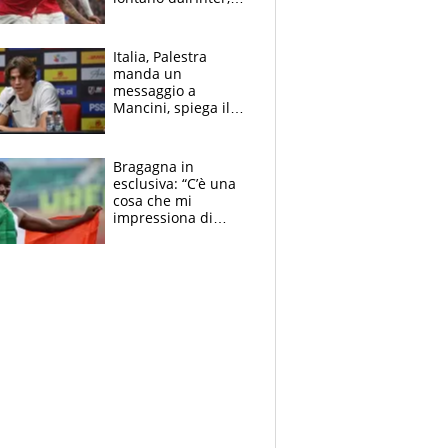
delirio Mastantuono,
Juve su Trubin. Il
tabellone
Italia, Palestra
manda un
messaggio a
Mancini, spiega il
motivo del no
all’Inter e lancia
l'alleanza con
Bragagna in
Donnarumma
esclusiva: “C’è una
cosa che mi
impressiona di
Doualla. Jacobs?
Ecco come è rinato”.
E svela la sorpresa
agli Europei