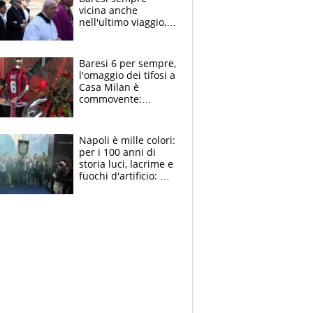
vicina anche
nell'ultimo viaggio,
la moglie Maura, i
figli e i suoi cari
circondati
Baresi 6 per sempre,
dall'affetto dei tifosi
l'omaggio dei tifosi a
Casa Milan è
commovente:
maglie, bandiere,
sciarpe, lacrime e
bigliettini
Napoli è mille colori:
per i 100 anni di
storia luci, lacrime e
fuochi d'artificio: De
Laurentiis salta al
coro anti-Juve