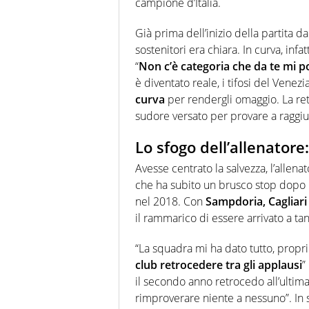
campione d’Italia.
Già prima dell’inizio della partita d
sostenitori era chiara. In curva, infa
“
Non c’è categoria che da te mi po
è diventato reale, i tifosi del Venez
curva
per rendergli omaggio. La retr
sudore versato per provare a raggiun
Lo sfogo dell’allenatore:
Avesse centrato la salvezza, l’allen
che ha subito un brusco stop dopo
nel 2018. Con
Sampdoria, Cagliari
il rammarico di essere arrivato a tan
“La squadra mi ha dato tutto, propr
club retrocedere tra gli applausi
”
il secondo anno retrocedo all’ulti
rimproverare niente a nessuno”. In