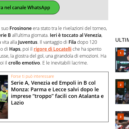
ra nel canale WhatsApp
l suo
Frosinone
era stato tra le rivelazioni del torneo,
erie B
all’ultima giornata.
Ieri è toccato al Venezia
,
ULTI
vita alla
Juventus
. Il vantaggio di
Fila
dopo 120
io di
Haps
, poi il
rigore di Locatelli
che ha spento
sse, la giostra del gol, una girandola di emozioni. Ha
oi il
crollo emotivo
. E le inevitabili lacrime.
Forse ti può interessare
Serie A, Venezia ed Empoli in B col
Monza: Parma e Lecce salvi dopo le
imprese “troppo” facili con Atalanta e
Lazio