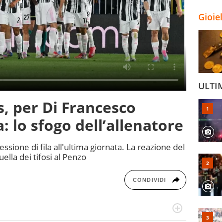
Gioie
ULTI
, per Di Francesco
a: lo sfogo dell’allenatore
sione di fila all'ultima giornata. La reazione del
uella dei tifosi al Penzo
CONDIVIDI
po per vivere ogni evento in tutte le sue sfaccettature.