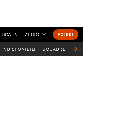
UIDA TV
ALTRO
ACCEDI
INDISPONIBILI
CALENDARI E CLASSIFICHE
SQUADRE
GIOCATORI SERIE A
ALTRI SPORT
MONDIALI 2026
OLIMPIADI
GOSSIP
LIFESTYLE