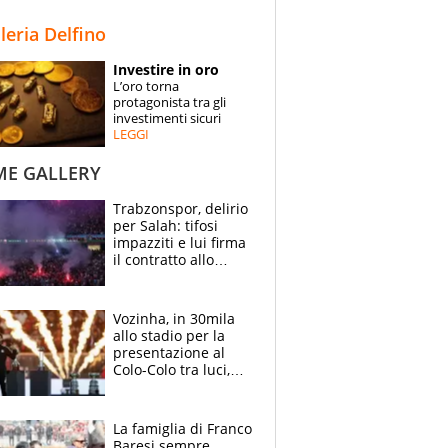
STORIE
lleria Delfino
SPECIALI
Investire in oro
L’oro torna
ESPERTI
protagonista tra gli
investimenti sicuri
LEGGI
CONTATTI
ME GALLERY
Trabzonspor, delirio
per Salah: tifosi
impazziti e lui firma
il contratto allo
stadio
Vozinha, in 30mila
allo stadio per la
presentazione al
Colo-Colo tra luci,
spettacolo, elicotteri
e paracadutisti
La famiglia di Franco
Baresi sempre