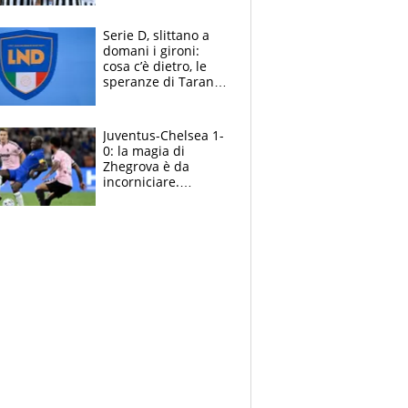
e la soluzione
rimane Milinkovic-
Serie D, slittano a
Savic
domani i gironi:
cosa c’è dietro, le
speranze di Taranto
e Messina, chi può
essere ripescato
Juventus-Chelsea 1-
0: la magia di
Zhegrova è da
incorniciare.
Spalletti suona il
Blues e tiene,
ancora, la porta
inviolata