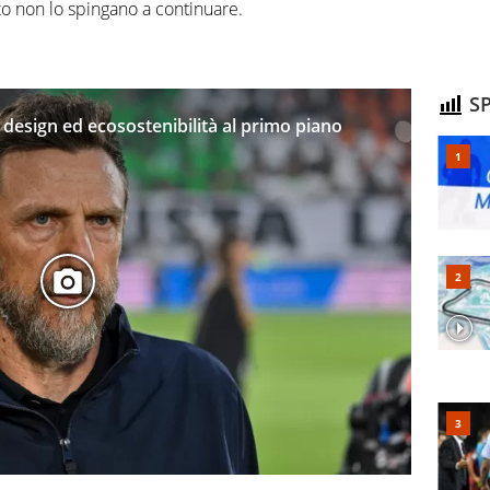
to non lo spingano a continuare.
SP
: design ed ecosostenibilità al primo piano