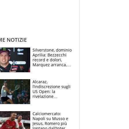
ME NOTIZIE
Silverstone, dominio
Aprilia: Bezzecchi
record e dolori,
Marquez arranca,
Bagnaia cade ed è
fuori dalla top 10
Alcaraz,
l’indiscrezione sugli
US Open: la
rivelazione
dell’amico
giornalista e il piano
B. Rune verso la
Calciomercato:
rinuncia
Napoli su Musso e
Jesus, Romero più
lontano dall’Inter,