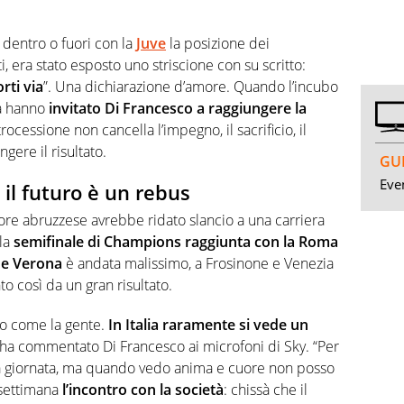
a dentro o fuori con la
Juve
la posizione dei
tti, era stato esposto uno striscione con su scritto:
rti via
”. Una dichiarazione d’amore. Quando l’incubo
ia hanno
invitato Di Francesco a raggiungere la
ocessione non cancella l’impegno, il sacrificio, il
gere il risultato.
GUI
Even
 il futuro è un rebus
atore abruzzese avrebbe ridato slancio a una carriera
 la
semifinale di Champions raggiunta con la Roma
 e Verona
è andata malissimo, a Frosinone e Venezia
to così da un gran risultato.
io come la gente.
In Italia raramente si vede un
 ha commentato Di Francesco ai microfoni di Sky. “Per
ma giornata, ma quando vedo anima e cuore non posso
 settimana
l’incontro con la società
: chissà che il