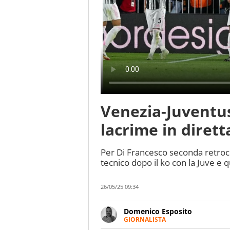
Venezia-Juventus
lacrime in dirett
Per Di Francesco seconda retroces
tecnico dopo il ko con la Juve e q
26/05/25 09:34
Domenico Esposito
GIORNALISTA
Da vent’anni in campo e sul cam