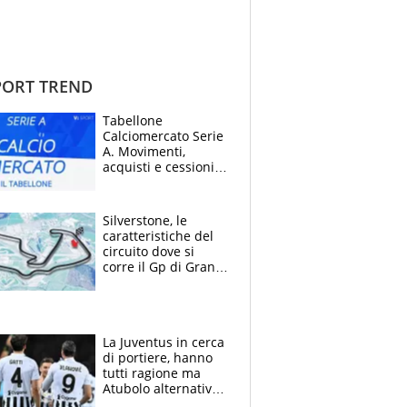
ORT TREND
Tabellone
Calciomercato Serie
A. Movimenti,
acquisti e cessioni:
estate 2026-27
Silverstone, le
caratteristiche del
circuito dove si
corre il Gp di Gran
Bretagna del
Motomondiale
La Juventus in cerca
di portiere, hanno
tutti ragione ma
Atubolo alternativa
a Vicario non regge