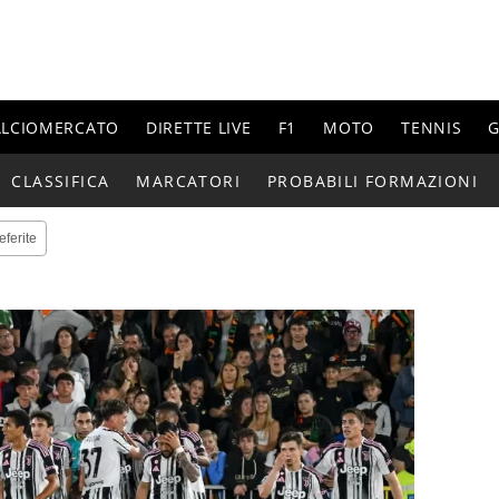
ALCIOMERCATO
DIRETTE LIVE
F1
MOTO
TENNIS
G
CLASSIFICA
MARCATORI
PROBABILI FORMAZIONI
eferite