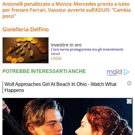
Antonelli penalizzato a Monza: Mercedes pronta a tutto
per frenare Ferrari. Vasseur avverte sull’ADUO: “Cambia
poco”
Gioielleria Delfino
Investire in oro
L’oro torna protagonista tra gli investimenti
sicuri
LEGGI