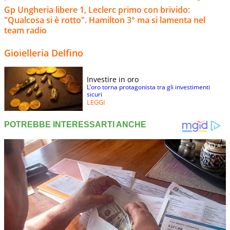
Gp Ungheria libere 1, Leclerc primo con brivido:
"Qualcosa si è rotto". Hamilton 3° ma si lamenta nel
team radio
Gioielleria Delfino
Investire in oro
L’oro torna protagonista tra gli investimenti
sicuri
LEGGI