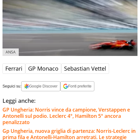
ANSA
Ferrari
GP Monaco
Sebastian Vettel
Seguici su:
Google Discover
Fonti preferite
Leggi anche:
GP Ungheria: Norris vince da campione, Verstappen e
Antonelli sul podio. Leclerc 4°, Hamilton 5° ancora
penalizzato
Gp Ungheria, nuova griglia di partenza: Norris-Leclerc in
prima fila e Antonelli-Hamilton arretrati. Le strategie