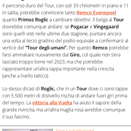
Il percorso duro del Tour, con soli 33 chilometri in piano e 11
in salita, potrebbe convincere tanto
Remco Evenepoel
quanto
Primoz Roglic
a cambiare obiettivi. Il belga al
Tour
dovrebbe comunque andare: se
Pogacar
e
Vingegaard
sono quelli visti nelle ultime due stagione, puntare ancora
una volta al terzo gradino del podio equivale a confermarsi al
vertice del
“Tour degli umani”.
Per questo
Remco
potrebbe
farsi ammaliare nuovamente dal
Giro,
col quale non s’era
lasciato troppo bene nel 2023, ma che potrebbe
rappresentare un’altra tappa importante nella crescita
(anche a livello tattico).
Lo stesso dicasi di
Roglic,
che in un
Tour
dove ci sono tappe
con 5.500 metri di dislivello rischia di andare fuori giri prima
del tempo. La
vittoria alla Vuelta
ha avuto il sapore della
grande rivincita, ma un’altra maglia rosa avrebbe comunque
il suo fascino.
Forse ti può interessare