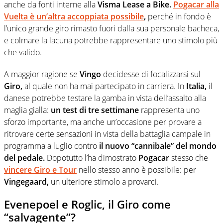
anche da fonti interne alla
Visma Lease
a
Bike.
Pogacar alla
Vuelta è un’altra accoppiata possibile
,
perché in fondo è
l’unico grande giro rimasto fuori dalla sua personale bacheca,
e colmare la lacuna potrebbe rappresentare uno stimolo più
che valido.
A maggior ragione se
Vingo
decidesse di focalizzarsi sul
Giro,
al quale non ha mai partecipato in carriera. In
Italia,
il
danese potrebbe testare la gamba in vista dell’assalto alla
maglia gialla:
un test di tre settimane
rappresenta uno
sforzo importante, ma anche un’occasione per provare a
ritrovare certe sensazioni in vista della battaglia campale in
programma a luglio contro
il nuovo “cannibale” del mondo
del pedale.
Dopotutto l’ha dimostrato
Pogacar
stesso che
vincere Giro e Tour
nello stesso anno è possibile: per
Vingegaard,
un ulteriore stimolo a provarci.
Evenepoel e Roglic, il Giro come
“salvagente”?