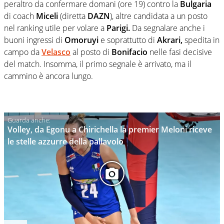
peraltro da confermare domani (ore 19) contro la
Bulgaria
di coach
Miceli
(diretta
DAZN
), altre candidata a un posto
nel ranking utile per volare a
Parigi.
Da segnalare anche i
buoni ingressi di
Omoruyi
e soprattutto di
Akrari,
spedita in
campo da
Velasco
al posto di
Bonifacio
nelle fasi decisive
del match. Insomma, il primo segnale è arrivato, ma il
cammino è ancora lungo.
Volley, da Egonu a Chirichella la premier Meloni riceve
le stelle azzurre della pallavolo