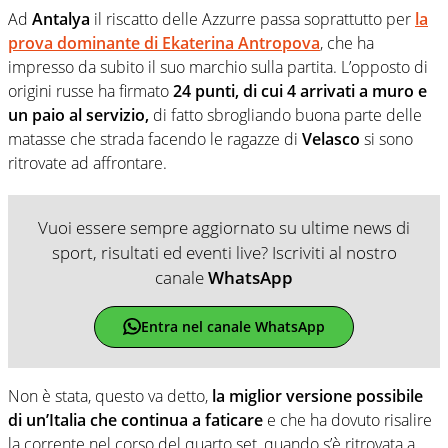
Ad
Antalya
il riscatto delle Azzurre passa soprattutto per
la
prova dominante di Ekaterina Antropova
, che ha
impresso da subito il suo marchio sulla partita. L’opposto di
origini russe ha firmato
24 punti, di cui 4 arrivati a muro e
un paio al servizio,
di fatto sbrogliando buona parte delle
matasse che strada facendo le ragazze di
Velasco
si sono
ritrovate ad affrontare.
Vuoi essere sempre aggiornato su ultime news di
sport, risultati ed eventi live? Iscriviti al nostro
canale
WhatsApp
Entra nel canale WhatsApp
Non è stata, questo va detto,
la miglior versione possibile
di un’Italia che continua a faticare
e che ha dovuto risalire
la corrente nel corso del quarto set, quando s’è ritrovata a