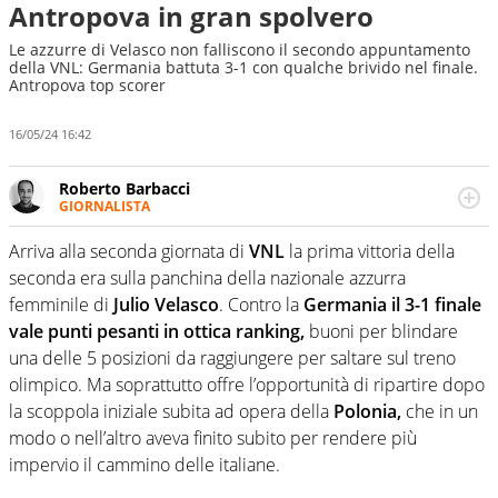
Antropova in gran spolvero
Le azzurre di Velasco non falliscono il secondo appuntamento
della VNL: Germania battuta 3-1 con qualche brivido nel finale.
Antropova top scorer
16/05/24 16:42
Roberto Barbacci
GIORNALISTA
Giornalista (pubblicista) sportivo a tutto campo, è il
tuttologo di Virgilio Sport. Provate a chiedergli di boxe, di
Arriva alla seconda giornata di
VNL
la prima vittoria della
scherma, di volley o di curling: ve ne farà innamorare
seconda era sulla panchina della nazionale azzurra
femminile di
Julio Velasco
. Contro la
Germania il 3-1 finale
vale punti pesanti in ottica ranking,
buoni per blindare
una delle 5 posizioni da raggiungere per saltare sul treno
olimpico. Ma soprattutto offre l’opportunità di ripartire dopo
la scoppola iniziale subita ad opera della
Polonia,
che in un
modo o nell’altro aveva finito subito per rendere più
impervio il cammino delle italiane.