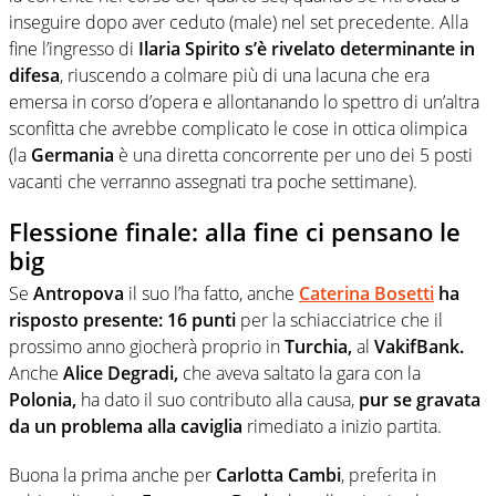
inseguire dopo aver ceduto (male) nel set precedente. Alla
fine l’ingresso di
Ilaria Spirito
s’è rivelato determinante in
difesa
, riuscendo a colmare più di una lacuna che era
emersa in corso d’opera e allontanando lo spettro di un’altra
sconfitta che avrebbe complicato le cose in ottica olimpica
(la
Germania
è una diretta concorrente per uno dei 5 posti
vacanti che verranno assegnati tra poche settimane).
Flessione finale: alla fine ci pensano le
big
Se
Antropova
il suo l’ha fatto, anche
Caterina Bosetti
ha
risposto presente: 16 punti
per la schiacciatrice che il
prossimo anno giocherà proprio in
Turchia,
al
VakifBank.
Anche
Alice Degradi,
che aveva saltato la gara con la
Polonia,
ha dato il suo contributo alla causa,
pur se gravata
da un problema alla caviglia
rimediato a inizio partita.
Buona la prima anche per
Carlotta Cambi
, preferita in