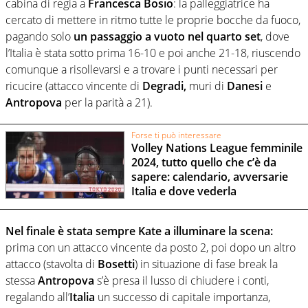
cabina di regia a
Francesca Bosio
: la palleggiatrice ha
cercato di mettere in ritmo tutte le proprie bocche da fuoco,
pagando solo
un passaggio a vuoto nel quarto set
, dove
l’Italia è stata sotto prima 16-10 e poi anche 21-18, riuscendo
comunque a risollevarsi e a trovare i punti necessari per
ricucire (attacco vincente di
Degradi,
muri di
Danesi
e
Antropova
per la parità a 21).
Forse ti può interessare
Volley Nations League femminile
2024, tutto quello che c’è da
sapere: calendario, avversarie
Italia e dove vederla
Nel finale è stata sempre Kate a illuminare la scena:
prima con un attacco vincente da posto 2, poi dopo un altro
attacco (stavolta di
Bosetti
) in situazione di fase break la
stessa
Antropova
s’è presa il lusso di chiudere i conti,
regalando all’
Italia
un successo di capitale importanza,