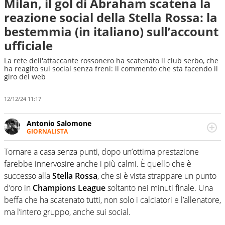
Milan, il gol di Abraham scatena la
reazione social della Stella Rossa: la
bestemmia (in italiano) sull’account
ufficiale
La rete dell'attaccante rossonero ha scatenato il club serbo, che
ha reagito sui social senza freni: il commento che sta facendo il
giro del web
12/12/24 11:17
Antonio Salomone
GIORNALISTA
Giornalista pubblicista. Lo affascinano, da sempre, le
categorie minori e i talenti in erba. Ha fiuto per la notizia
Tornare a casa senza punti, dopo un’ottima prestazione
e per gli emergenti. Calcio, basket, motori: ci pensa lui
farebbe innervosire anche i più calmi. È quello che è
successo alla
Stella Rossa
, che si è vista strappare un punto
d’oro in
Champions League
soltanto nei minuti finale. Una
beffa che ha scatenato tutti, non solo i calciatori e l’allenatore,
ma l’intero gruppo, anche sui social.