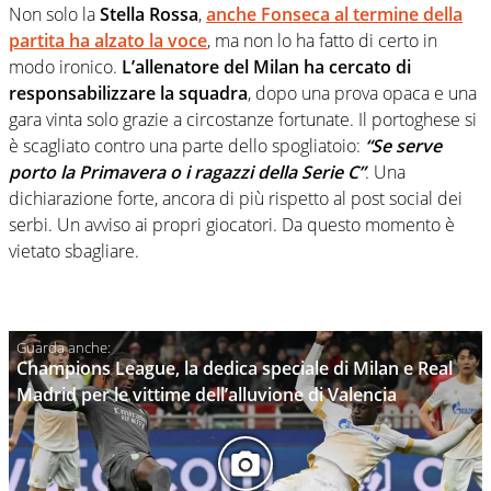
Non solo la
Stella Rossa
,
anche
Fonseca
al termine della
partita ha alzato la voce
, ma non lo ha fatto di certo in
modo ironico.
L’allenatore del Milan ha cercato di
responsabilizzare la squadra
, dopo una prova opaca e una
gara vinta solo grazie a circostanze fortunate. Il portoghese si
è scagliato contro una parte dello spogliatoio:
“Se serve
porto la Primavera o i ragazzi della Serie C”
. Una
dichiarazione forte, ancora di più rispetto al post social dei
serbi. Un avviso ai propri giocatori. Da questo momento è
vietato sbagliare.
Champions League, la dedica speciale di Milan e Real
Madrid per le vittime dell’alluvione di Valencia