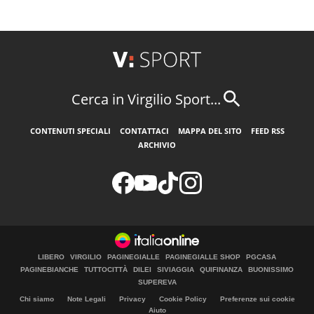
Cerca in Virgilio Sport...
CONTENUTI SPECIALI
CONTATTACI
MAPPA DEL SITO
FEED RSS
ARCHIVIO
LIBERO
VIRGILIO
PAGINEGIALLE
PAGINEGIALLE SHOP
PGCASA
PAGINEBIANCHE
TUTTOCITTÀ
DILEI
SIVIAGGIA
QUIFINANZA
BUONISSIMO
SUPEREVA
Chi siamo
Note Legali
Privacy
Cookie Policy
Preferenze sui cookie
Aiuto