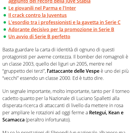
aggiunto dei record della Juve Stabia
Le giovanili nel Parma e l'Inter
Il crack contro la Juventus
L'esordio tra i professionisti e la gavetta in Serie C
Adorante decisivo per la promozione in Serie B
Un avvio di Serie B perfetto
Basta guardare la carta di identità di ognuno di questi
protagonisti per averne contezza. Il bomber dei romagnoli è
un classe 2003, quello dei liguri un 2005, mentre nel
“gruppetto dei terzi”,
l’attaccante delle Vespe
è uno dei più
“vecchi” essendo un classe 2000. Ed è tutto dire.
Un segnale importante, molto importante, tanto per il torneo
cadetto quanto per la Nazionale di Luciano Spalletti alla
disperata ricerca di attaccanti di livello da mettere in rosa
per ampliare le rotazioni ad oggi ferme a
Retegui, Kean e
Scamacca
(peraltro infortunato).
Ma se le prestazioni di Shpendi (un nazionale albanese ma