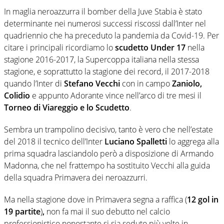
In maglia neroazzurra il bomber della Juve Stabia è stato
determinante nei numerosi successi riscossi dall’Inter nel
quadriennio che ha preceduto la pandemia da Covid-19. Per
citare i principali ricordiamo lo
scudetto Under 17
nella
stagione 2016-2017, la Supercoppa italiana nella stessa
stagione, e soprattutto la stagione dei record, il 2017-2018
quando l’Inter di
Stefano Vecchi
con in campo
Zaniolo,
Colidio
e appunto Adorante vince nell’arco di tre mesi il
Torneo di Viareggio e lo Scudetto
.
Sembra un trampolino decisivo, tanto è vero che nell’estate
del 2018 il tecnico dell’Inter
Luciano Spalletti
lo aggrega alla
prima squadra lasciandolo però a disposizione di Armando
Madonna, che nel frattempo ha sostituito Vecchi alla guida
della squadra Primavera dei neroazzurri.
Ma nella stagione dove in Primavera segna a raffica (
12 gol in
19 partite
)
,
non fa mai il suo debutto nel calcio
professionistico nonostante si sia seduto più volte in