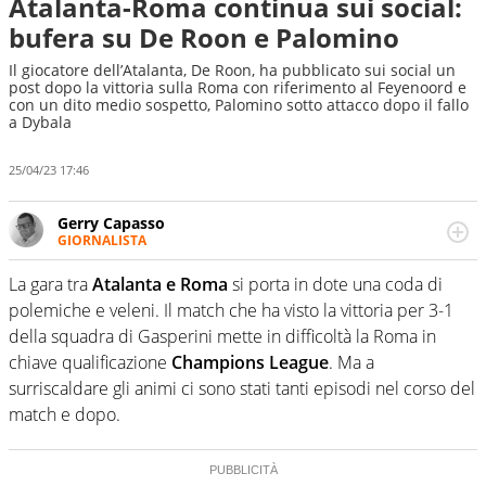
Atalanta-Roma continua sui social:
bufera su De Roon e Palomino
Il giocatore dell’Atalanta, De Roon, ha pubblicato sui social un
post dopo la vittoria sulla Roma con riferimento al Feyenoord e
con un dito medio sospetto, Palomino sotto attacco dopo il fallo
a Dybala
25/04/23 17:46
Gerry Capasso
GIORNALISTA
Per lui gli sport americani non hanno segreti: basket,
football, baseball e la capacità innata di trovare la notizia
La gara tra
Atalanta e Roma
si porta in dote una coda di
dove altri non vedono granché
polemiche e veleni. Il match che ha visto la vittoria per 3-1
della squadra di Gasperini mette in difficoltà la Roma in
chiave qualificazione
Champions League
. Ma a
surriscaldare gli animi ci sono stati tanti episodi nel corso del
match e dopo.