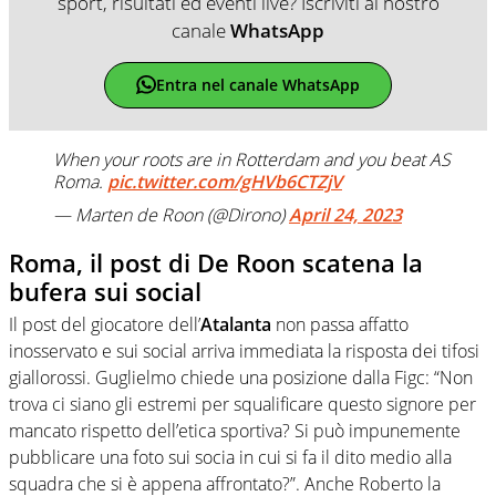
sport, risultati ed eventi live? Iscriviti al nostro
canale
WhatsApp
Entra nel canale WhatsApp
When your roots are in Rotterdam and you beat AS
Roma.
pic.twitter.com/gHVb6CTZjV
— Marten de Roon (@Dirono)
April 24, 2023
Roma, il post di De Roon scatena la
bufera sui social
Il post del giocatore dell’
Atalanta
non passa affatto
inosservato e sui social arriva immediata la risposta dei tifosi
giallorossi. Guglielmo chiede una posizione dalla Figc: “Non
trova ci siano gli estremi per squalificare questo signore per
mancato rispetto dell’etica sportiva? Si può impunemente
pubblicare una foto sui socia in cui si fa il dito medio alla
squadra che si è appena affrontato?”. Anche Roberto la