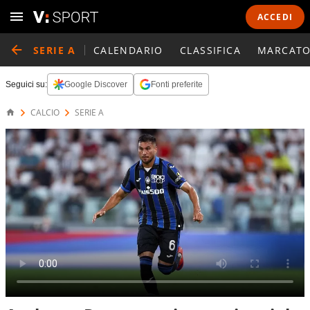
ACCEDI
SERIE A
CALENDARIO
CLASSIFICA
MARCATO
Seguici su:
Google Discover
Fonti preferite
CALCIO
SERIE A