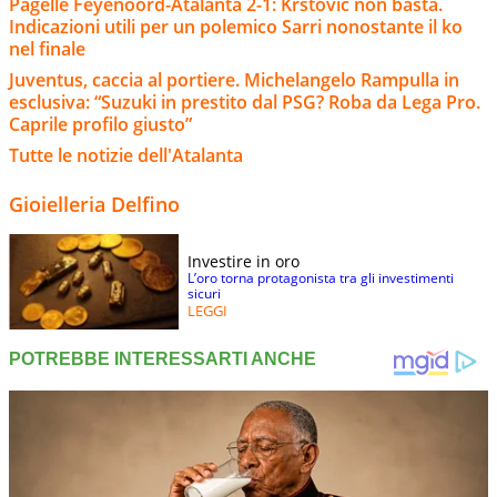
Pagelle Feyenoord-Atalanta 2-1: Krstovic non basta.
Indicazioni utili per un polemico Sarri nonostante il ko
nel finale
Juventus, caccia al portiere. Michelangelo Rampulla in
esclusiva: “Suzuki in prestito dal PSG? Roba da Lega Pro.
Caprile profilo giusto”
Tutte le notizie dell'Atalanta
Gioielleria Delfino
Investire in oro
L’oro torna protagonista tra gli investimenti
sicuri
LEGGI