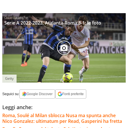
Serie A 2022-2023, Atalanta-Roma 3-1: le foto
Getty
Seguici su:
Google Discover
Fonti preferite
Leggi anche:
Roma, Soulé al Milan sblocca Nusa ma spunta anche
Nico Gonzalez: ultimatum per Read, Gasperini ha fretta