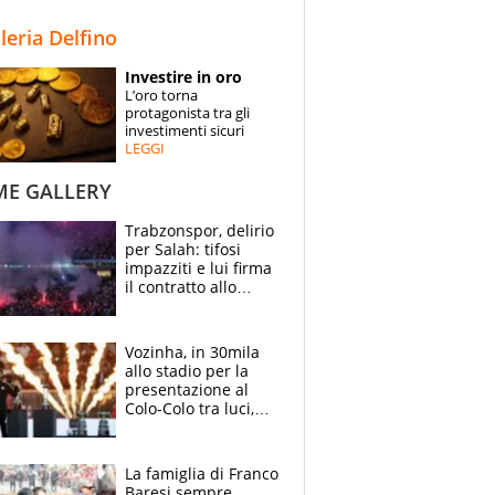
STORIE
lleria Delfino
SPECIALI
Investire in oro
L’oro torna
ESPERTI
protagonista tra gli
investimenti sicuri
LEGGI
CONTATTI
ME GALLERY
Trabzonspor, delirio
per Salah: tifosi
impazziti e lui firma
il contratto allo
stadio
Vozinha, in 30mila
allo stadio per la
presentazione al
Colo-Colo tra luci,
spettacolo, elicotteri
e paracadutisti
La famiglia di Franco
Baresi sempre