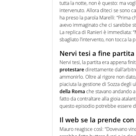
tutta la notte, non è questo: ma vog
intervenuto. Allora diteci se sono 
ha preso la parola Marelli: “Prima c
avevo immaginato che ci sarebbe sta
La replica di Ranieri è immediata: “
sbagliato l’intervento, non tocca la p
Nervi tesi a fine partita
Nervi tesi, la partita era appena finita:
protestare
direttamente dall’arbitro
ammonirlo. Oltre al rigore non dato
piaciuta la gestione di Sozza degli u
della Roma
che stavano andando a sa
fatto da contraltare alla gioia atala
questo episodio potrebbe essere dec
Il web se la prende con
Mauro reagisce così: “Dovevano vince