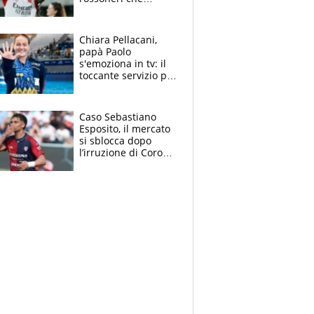
rischiano il “taglio”
Chiara Pellacani,
papà Paolo
s'emoziona in tv: il
toccante servizio per
il TG di LA7 dopo i 5
ori agli Europei
Caso Sebastiano
Esposito, il mercato
si sblocca dopo
l’irruzione di Corona
nella querelle col
Cagliari: spuntano
due big