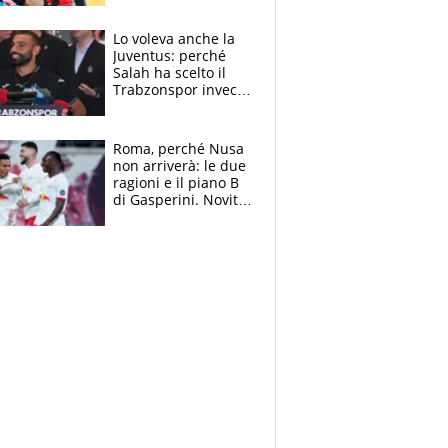
dello svizzero all'ex
Allegri
Lo voleva anche la
Juventus: perché
Salah ha scelto il
Trabzonspor invece
di un top club
Roma, perché Nusa
non arriverà: le due
ragioni e il piano B
di Gasperini. Novità
su Pellegrini e
Cacciamani