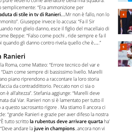
vo pure vederlo come allenatore della mia squadra.
sco semplicemente: “Era ammonizione per
aduta di stile in tv di Ranieri
…Mr non è fallo, non lo
monito”. Giuseppe invece lo accusa: “Fa il Sir
quando non glielo danno, esce il figlio del macellaio di
come Beppe: “Falso come pochi , ride sempre e fa il
i quando gli danno contro rivela quello che è….”
n Ranieri
ella Roma, come Matteo: “Errore tecnico del var e
 “Dazn come sempre di bassissimo livello. Marelli
ano piano riprendono a raccontare la loro storia
faccia da contraddittorio. Peccato non ci sia o
n è all’altezza”. Stefania aggiunge: “Marelli deve
ata dal Var. Ranieri non si è lamentato per tutto il
a questo sacrosanto rigore . Ma stiamo lì ancora ci
e: “grande Ranieri e grazie per aver difeso la nostra
È tutto scritto
la rubentus deve arrivare quarta
ha’
: “Deve andare la
juve in champions
..ancora non vi