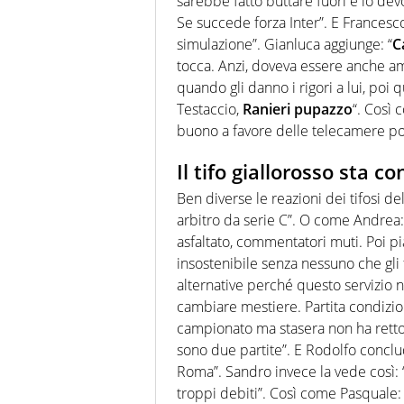
sarebbe fatto buttare fuori e io de
Se succede forza Inter”. E France
simulazione”. Gianluca aggiunge: “
C
tocca. Anzi, doveva essere anche am
quando gli danno i rigori a lui, poi 
Testaccio,
Ranieri pupazzo
“. Così 
buono a favore delle telecamere po
Il tifo giallorosso sta co
Ben diverse le reazioni dei tifosi d
arbitro da serie C”. O come Andrea:
asfaltato, commentatori muti. Poi pi
insostenibile senza nessuno che gli 
alternative perché questo servizio no
cambiare mestiere. Partita condizion
campionato ma stasera non ha retto 
sono due partite”. E Rodolfo conclud
Roma”. Sandro invece la vede così: “
troppi debiti”. Così come Pasquale