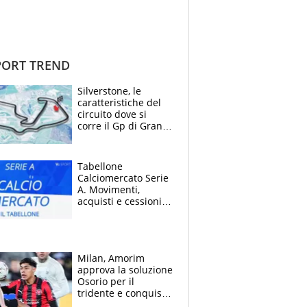
ORT TREND
Silverstone, le
caratteristiche del
circuito dove si
corre il Gp di Gran
Bretagna del
Motomondiale
Tabellone
Calciomercato Serie
A. Movimenti,
acquisti e cessioni:
estate 2026-27
Milan, Amorim
approva la soluzione
Osorio per il
tridente e conquista
Jashari: la frecciata