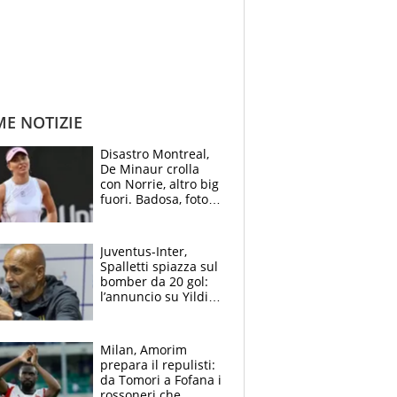
ME NOTIZIE
Disastro Montreal,
De Minaur crolla
con Norrie, altro big
fuori. Badosa, foto
dall'ospedale e fan
preoccupati
Juventus-Inter,
Spalletti spiazza sul
bomber da 20 gol:
l’annuncio su Yildiz
e la risposta su
Bastoni
Milan, Amorim
prepara il repulisti:
da Tomori a Fofana i
rossoneri che