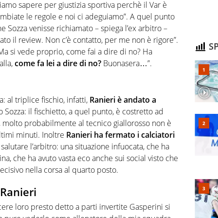
liamo sapere per giustizia sportiva perchè il Var è
cambiate le regole e noi ci adeguiamo”. A quel punto
he Sozza venisse richiamato – spiega l’ex arbitro –
to il review. Non c’è contatto, per me non è rigore”.
SP
Ma si vede proprio, come fai a dire di no? Ha
alla,
come fa lei a dire di no?
Buonasera…”.
 al triplice fischio, infatti,
Ranieri è andato a
 Sozza: il fischietto, a quel punto, è costretto ad
, molto probabilmente al tecnico giallorosso non è
ltimi minuti. Inoltre
Ranieri ha fermato i calciatori
lutare l’arbitro: una situazione infuocata, che ha
ntina, che ha avuto vasta eco anche sui social visto che
isivo nella corsa al quarto posto.
 Ranieri
re loro presto detto a parti invertite Gasperini si