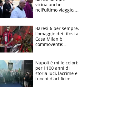
vicina anche
nell'ultimo viaggio,
la moglie Maura, i
figli e i suoi cari
circondati
Baresi 6 per sempre,
dall'affetto dei tifosi
l'omaggio dei tifosi a
Casa Milan è
commovente:
maglie, bandiere,
sciarpe, lacrime e
bigliettini
Napoli è mille colori:
per i 100 anni di
storia luci, lacrime e
fuochi d'artificio: De
Laurentiis salta al
coro anti-Juve