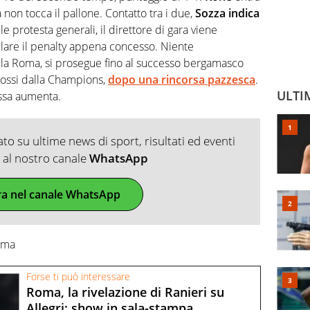
non tocca il pallone. Contatto tra i due,
Sozza indica
 le protesta generali, il direttore di gara viene
llare il penalty appena concesso. Niente
la Roma, si prosegue fino al successo bergamasco
rossi dalla Champions,
dopo una rincorsa pazzesca
.
ULTI
ossa aumenta.
o su ultime news di sport, risultati ed eventi
ti al nostro canale
WhatsApp
ra nel canale WhatsApp
Roma
Forse ti può interessare
Roma, la rivelazione di Ranieri su
Allegri: show in sala-stampa