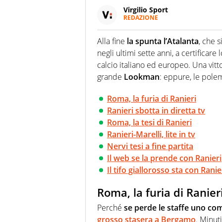
Virgilio Sport
REDAZIONE
Da oltre 20 anni informa in m
sport. Calcio, calciomercato,
Alla fine
la spunta l’Atalanta
, che s
Virgilio Sport i tifosi e gli 
negli ultimi sette anni, a certificare
completa e zero faziosità. La 
esperti di sport abili sia nel 
calcio italiano ed europeo. Una vitto
rilanciano verso la rete, sia
grande
Lookman
: eppure, le pol
100% originali ed esclusivi.
Roma, la furia di Ranieri
Ranieri sbotta in diretta tv
Roma, la tesi di Ranieri
Ranieri-Marelli, lite in tv
Nervi tesi a fine partita
Il web se la prende con Ranieri
Il tifo giallorosso sta con Ranie
Roma, la furia di Ranier
Perché
se perde le staffe uno com
grosso stasera a Bergamo
. Minut