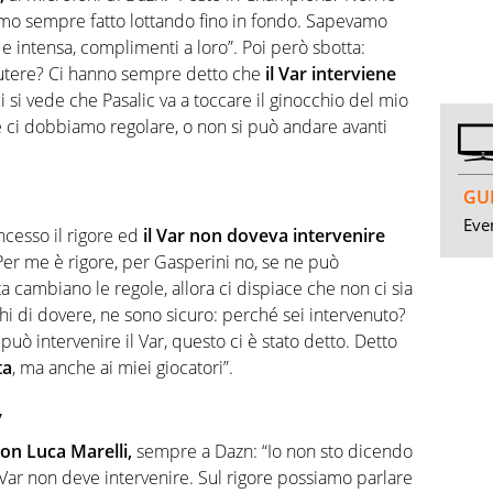
o sempre fatto lottando fino in fondo. Sapevamo
 e intensa, complimenti a loro”. Poi però sbotta:
scutere? Ci hanno sempre detto che
il Var interviene
i si vede che Pasalic va a toccare il ginocchio del mio
e ci dobbiamo regolare, o non si può andare avanti
GUI
Even
oncesso il rigore ed
il Var non doveva intervenire
Per me è rigore, per Gasperini no, se ne può
lta cambiano le regole, allora ci dispiace che non ci sia
 chi di dovere, ne sono sicuro: perché sei intervenuto?
 può intervenire il Var, questo ci è stato detto. Detto
ta
, ma anche ai miei giocatori”.
v
con Luca Marelli,
sempre a Dazn: “Io non sto dicendo
 Var non deve intervenire. Sul rigore possiamo parlare