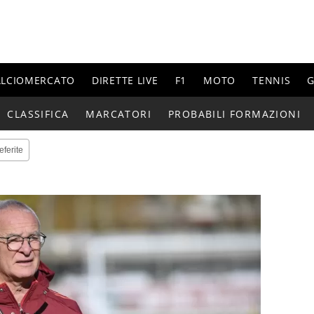
ALCIOMERCATO
DIRETTE LIVE
F1
MOTO
TENNIS
G
CLASSIFICA
MARCATORI
PROBABILI FORMAZIONI
eferite