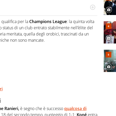
odo obiettivo e appassionato su tutto il mondo dello
 F1, Motomondiale ma anche tennis, volley, basket: su
i qualifica per la
Champions League
: la quinta volta
appassionati sanno che troveranno sempre copertura
 lo status di un club entrato stabilmente nell’èlite del
squadra di Virgilio Sport è formata da giornalisti ed
gioco di rimessa quando intercettano le notizie e le
ria meritata, quella degli orobici, trascinati da un
 nella costruzione dal basso quando creano contenuti
emiche non sono mancate.
ri
i
e Ranieri,
è segno che è successo
qualcosa di
i 18 del secondo tempo, punteggio di 1-1:
Koné
entra