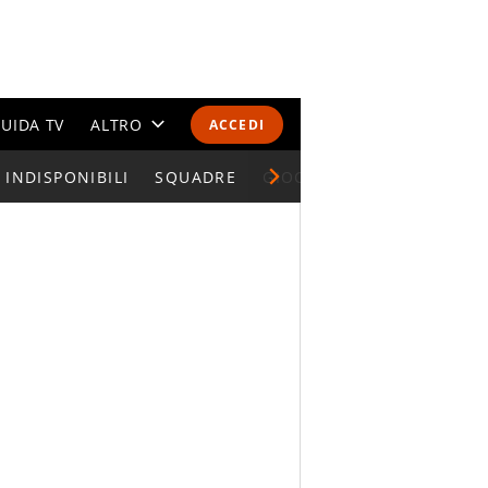
UIDA TV
ALTRO
ACCEDI
INDISPONIBILI
CALENDARI E CLASSIFICHE
SQUADRE
GIOCATORI SERIE A
ALTRI SPORT
MONDIALI 2026
OLIMPIADI
GOSSIP
LIFESTYLE