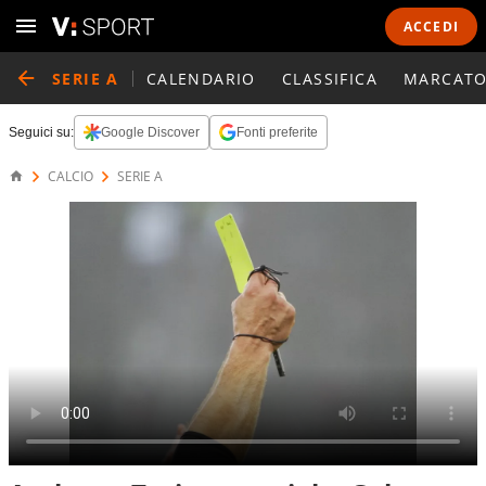
ACCEDI
SERIE A
CALENDARIO
CLASSIFICA
MARCATO
Seguici su:
Google Discover
Fonti preferite
CALCIO
SERIE A