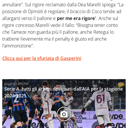
annullare”. Sul rigore reclamato dalla Dea Marelli spiega: “La
posizione di Djimsiti è regolare, il braccio di Coco tende ad
allargarsi verso il pallone e
per me era rigore
”. Anche sul
rigore concesso Marelli vede il fallo: “Bisogna tener conto
che Tameze non guarda più il pallone, anche Retegui lo
trattiene lievemente ma il penalty è giusto ed anche
l’ammonizione”.
Clicca qui per la sfuriata di Gasperini
Serie A, tutti gli arbitri designati dall’AIA per la stagione
2024-2025