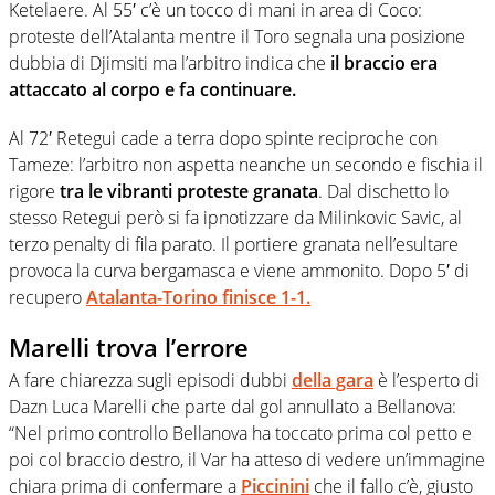
Ketelaere. Al 55′ c’è un tocco di mani in area di Coco:
proteste dell’Atalanta mentre il Toro segnala una posizione
dubbia di Djimsiti ma l’arbitro indica che
il braccio era
attaccato al corpo e fa continuare.
Al 72′ Retegui cade a terra dopo spinte reciproche con
Tameze: l’arbitro non aspetta neanche un secondo e fischia il
rigore
tra le vibranti proteste granata
. Dal dischetto lo
stesso Retegui però si fa ipnotizzare da Milinkovic Savic, al
terzo penalty di fila parato. Il portiere granata nell’esultare
provoca la curva bergamasca e viene ammonito. Dopo 5′ di
recupero
Atalanta-Torino finisce 1-1.
Marelli trova l’errore
A fare chiarezza sugli episodi dubbi
della gara
è l’esperto di
Dazn Luca Marelli che parte dal gol annullato a Bellanova:
“Nel primo controllo Bellanova ha toccato prima col petto e
poi col braccio destro, il Var ha atteso di vedere un’immagine
chiara prima di confermare a
Piccinini
che il fallo c’è, giusto