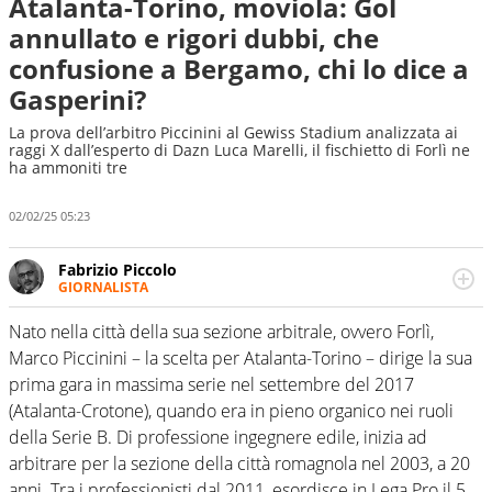
Atalanta-Torino, moviola: Gol
annullato e rigori dubbi, che
confusione a Bergamo, chi lo dice a
Gasperini?
La prova dell’arbitro Piccinini al Gewiss Stadium analizzata ai
raggi X dall’esperto di Dazn Luca Marelli, il fischietto di Forlì ne
ha ammoniti tre
02/02/25 05:23
Fabrizio Piccolo
GIORNALISTA
Nella sua carriera ha seguito numerose manifestazioni
sportive e collaborato con agenzie e testate. Esperienza,
Nato nella città della sua sezione arbitrale, ovvero Forlì,
competenza, conoscenza e memoria storica. Si occupa
Marco Piccinini – la scelta per Atalanta-Torino – dirige la sua
prevalentemente di calcio
prima gara in massima serie nel settembre del 2017
(Atalanta-Crotone), quando era in pieno organico nei ruoli
della Serie B. Di professione ingegnere edile, inizia ad
arbitrare per la sezione della città romagnola nel 2003, a 20
anni. Tra i professionisti dal 2011, esordisce in Lega Pro il 5