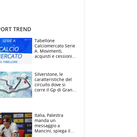
ORT TREND
Tabellone
Calciomercato Serie
A. Movimenti,
acquisti e cessioni:
estate 2026-27
Silverstone, le
caratteristiche del
circuito dove si
corre il Gp di Gran
Bretagna del
Motomondiale
Italia, Palestra
manda un
messaggio a
Mancini, spiega il
motivo del no