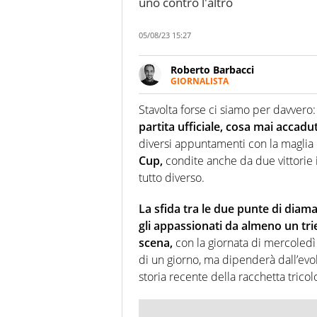
uno contro l'altro
05/08/23 15:27
Roberto Barbacci
GIORNALISTA
Giornalista (pubblicista) sportiv
chiedergli di boxe, di scherma,
Stavolta forse ci siamo per davvero
partita ufficiale, cosa mai accadu
diversi appuntamenti con la maglia 
Cup,
condite anche da due vittorie 
tutto diverso.
La sfida tra le due punte di diama
gli appassionati da almeno un tr
scena,
con la giornata di mercoledì
di un giorno, ma dipenderà dall’evo
storia recente della racchetta tricol