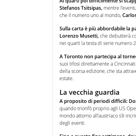
Ai quarti poi difficilmente si scapp
Stefanos Tsitsipas,
mentre l’event
che il numero uno al mondo,
Carlo
Sulla carta è più abbordabile la p
Lorenzo Musetti,
che debutterà co
nei quarti la testa di serie numero 
A Toronto non partecipa al torn
suoi tifosi direttamente a Cincinnat
della scorsa edizione, che sta attrav
estate.
La vecchia guardia
A proposito di periodi difficili:
quando trionfò proprio agli US Open
mondo attorno all’austriaco s’è incr
degli eventi.