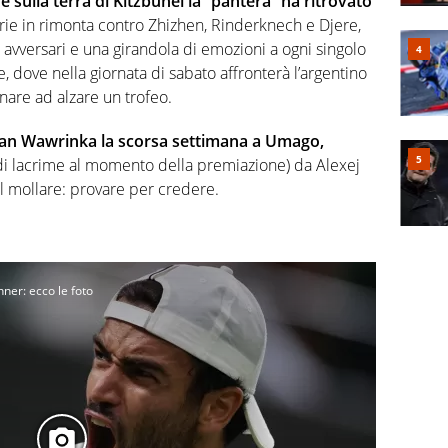
 sulla terra di Kitzbuhel la “pantera” ha ritrovato
orie in rimonta contro Zhizhen, Rinderknech e Djere,
 avversari e una girandola di emozioni a ogni singolo
le, dove nella giornata di sabato affronterà l’argentino
rnare ad alzare un trofeo.
Stan Wawrinka la scorsa settimana a Umago,
o di lacrime al momento della premiazione) da Alexej
l mollare: provare per credere.
inner: ecco le foto