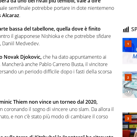
erà da uno dei rivali più temibili, vale a dire
uale semifinale potrebbe portare in dote nientemeno
s Alcaraz
.
arte bassa del tabellone, quella dove è finito
SP
ntro il giapponese Nishioka e che potrebbe sfidare
2, Daniil Medvedev.
eo Novak Djokovic,
che ha dato appuntamento ai
i. Mancherà anche Pablo Carreno Busta, il vincitore
ersando un periodo difficile dopo i fasti della scorsa
 Dominic Thiem non vince un torneo dal 2020,
 coronando il sogno di vincere uno slam. Da allora il
inato, e non c’è stato più modo di cambiare il corso