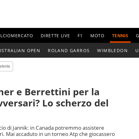
ALCIOMERCATO
DIRETTE LIVE
F1
MOTO
TENNIS
G
USTRALIAN OPEN
ROLAND GARROS
WIMBLEDON
U
eferite
er e Berrettini per la
vversari? Lo scherzo del
escio di Jannik: in Canada potremmo assistere
sari. Mai accaduto in un torneo Atp che giocassero