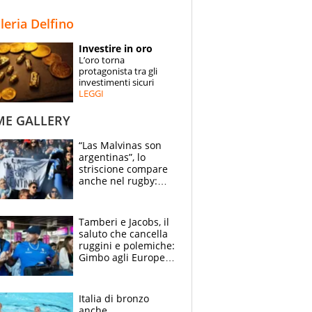
STORIE
lleria Delfino
SPECIALI
Investire in oro
L’oro torna
ESPERTI
protagonista tra gli
investimenti sicuri
LEGGI
CONTATTI
ME GALLERY
“Las Malvinas son
argentinas”, lo
striscione compare
anche nel rugby:
dopo Messi e
compagni ormai è
un caso
Tamberi e Jacobs, il
saluto che cancella
ruggini e polemiche:
Gimbo agli Europei
cerca un altro
miracolo
Italia di bronzo
anche