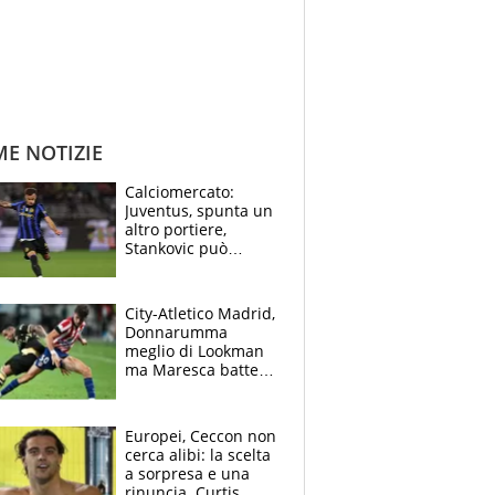
ME NOTIZIE
Calciomercato:
Juventus, spunta un
altro portiere,
Stankovic può
lasciare l'Inter,
Morata richiesto in
Mls
City-Atletico Madrid,
Donnarumma
meglio di Lookman
ma Maresca batte
Simeone soprattutto
grazie all'arbitro
Europei, Ceccon non
cerca alibi: la scelta
a sorpresa e una
rinuncia. Curtis,