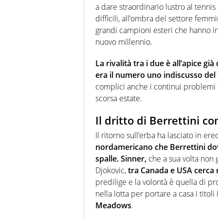
a dare straordinario lustro al tennis
difficili, all’ombra del settore femmin
grandi campioni esteri che hanno in
nuovo millennio.
La rivalità tra i due è all’apice g
era il numero uno indiscusso del t
complici anche i continui problemi fi
scorsa estate.
Il dritto di Berrettini co
Il ritorno sull’erba ha lasciato in er
nordamericano che Berrettini dovr
spalle.
Sinner,
che a sua volta non 
Djokovic,
tra Canada e USA cerca 
predilige e la volontà è quella di p
nella lotta per portare a casa i titoli
Meadows
.