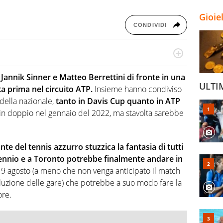
Gioie
CONDIVIDI
o a tutto campo, è il tuttologo di Virgilio Sport. Provate a
 di volley o di curling: ve ne farà innamorare
:
Jannik Sinner e Matteo Berrettini di fronte in una
ULTI
ta prima nel circuito ATP.
Insieme hanno condiviso
della nazionale,
tanto in Davis Cup quanto in ATP
in doppio nel gennaio del 2022, ma stavolta sarebbe
nte del tennis azzurro stuzzica la fantasia di tutti
iennio e a Toronto potrebbe finalmente andare in
 9 agosto (a meno che non venga anticipato il match
luzione delle gare) che potrebbe a suo modo fare la
ore.