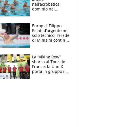
nell’acrobatica:
dominio nel
medagliere, ora
tocca a Ceccon, Curti
e compagni
Europei, Filippo
continuare
Pelati d’argento nel
solo tecnico: l’erede
di Minisini continua
a stupire, Los
Angeles è già nel
mirino
La “Viking Row”
sbarca al Tour de
France: la Uno-X
porta in gruppo il
rito della Norvegia
di Haaland e
compagni