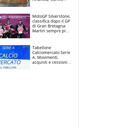
momento della
verità: “La pressione
c’è”
MotoGP Silverstone,
classifica dopo il GP
di Gran Bretagna:
Martin sempre più
leader, ma
Bezzecchi avanza
Tabellone
Calciomercato Serie
A. Movimenti,
acquisti e cessioni:
estate 2026-27