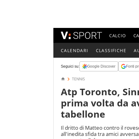
CALCIO
C
CALENDARI
CLASSIFICHE
A
Seguici su:
Google Discover
Fonti pr
TENNIS
Atp Toronto, Sinn
prima volta da a
tabellone
Il dritto di Matteo contro il rov
all'inedita sfida tra amici avver