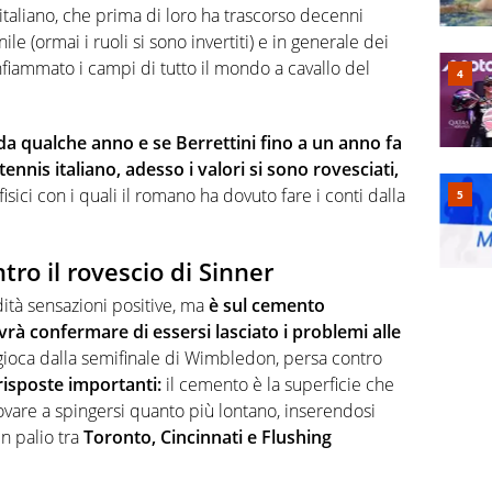
 italiano, che prima di loro ha trascorso decenni
ile (ormai i ruoli si sono invertiti) e in generale dei
fiammato i campi di tutto il mondo a cavallo del
ià da qualche anno e se Berrettini fino a un anno fa
ennis italiano, adesso i valori si sono rovesciati,
sici con i quali il romano ha dovuto fare i conti dalla
ntro il rovescio di Sinner
edità sensazioni positive, ma
è sul cemento
à confermare di essersi lasciato i problemi alle
gioca dalla semifinale di Wimbledon, persa contro
risposte importanti:
il cemento è la superficie che
rovare a spingersi quanto più lontano, inserendosi
 in palio tra
Toronto, Cincinnati e Flushing