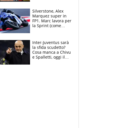
all’Inter e lancia
l'alleanza con
Silverstone, Alex
Donnarumma
Marquez super in
FP1. Marc lavora per
la Sprint (come
Martin), bene
Bezzecchi
Inter-Juventus sarà
la sfida scudetto?
Cosa manca a Chivu
e Spalletti, oggi il
primo antipasto