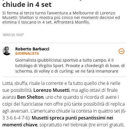
chiude in 4 set
Si ferma al terzo turno l’avventura a Melbourne di Lorenzo
Musetti: Shelton si mostra più cinico nei momenti decisivi ed
elimina il toscano in 4 set. Affronterà Monfils.
18/01/25 10:07
Roberto Barbacci
GIORNALISTA
Giornalista (pubblicista) sportivo a tutto campo, è il
tuttologo di Virgilio Sport. Provate a chiedergli di boxe, di
scherma, di volley o di curling: ve ne farà innamorare
Lotta, sbuffa, risale la corrente e fa tutto quello che è nelle
sue possibilità,
Lorenzo Musetti
, ma aglio ottavi di finale
avanza
Ben Shelton
, uno che quando si ricorda di avere i
colpi del fuoriclasse non offre più tante possibilità di replica
agli avversari. L’americano chiude la contesa in quattro set (6-
3 3-6 6-4 7-6):
Musetti spreca punti pesantissimi nei
momenti chiave
, soprattutto nel tiebreak (tre errori gratuiti,