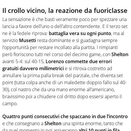
Il crollo vicino, la reazione da fuoriclasse
La sensazione è che basti veramente poco per spezzare una
lancia a favore dell’uno o dell’altro contendente. E il terzo set
ne è la fedele riprova:
battaglia vera su ogni punto
, ma al
servizio
Musetti
resta dominante e si guadagna sempre
l’opportunità per restare incollato alla partita. I rimpianti
però fioriscono tutti nel corso del decimo game, con
Shelton
avanti 5-4: sul 40-15,
Lorenzo commette due errori
gratuiti davvero millimetrici
e si ritrova costretto ad
annullare la prima palla break del parziale, che diventa set
point (tutta colpa anche di un maledette doppio fallo sul 40-
30), col nastro che da una mano enorme all’americano,
bravissimo poi a chiudere col dritto dopo essersi aperto il
campo.
Quattro punti consecutivi che spaccano in due l’incontro
e che consegnano a
Shelton
una spinta enorme, tanto che
da quel momento in poi arriveranno
altri 10 punti in fila