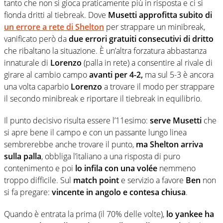
tanto che non si gioca praticamente più in risposta e ci si
fionda dritti al tiebreak. Dove
Musetti
approfitta subito di
un errore a rete di Shelton
per strappare un minibreak,
vanificato però da
due errori gratuiti consecutivi di dritto
che ribaltano la situazione. È un’altra forzatura abbastanza
innaturale di
Lorenzo
(palla in rete) a consentire al rivale di
girare al cambio campo
avanti per 4-2,
ma sul 5-3 è ancora
una volta caparbio
Lorenzo
a trovare il modo per strappare
il secondo minibreak e riportare il tiebreak in equilibrio.
Il punto decisivo risulta essere l’11esimo:
serve Musetti
che
si apre bene il campo e con un passante lungo linea
sembrerebbe anche trovare il punto,
ma Shelton arriva
sulla palla
, obbliga l’italiano a una risposta di puro
contenimento e poi
lo infila con una volée
nemmeno
troppo difficile. Sul
match point
e servizio a favore
Ben
non
si fa pregare:
vincente in angolo e contesa chiusa
.
Quando è entrata la prima (il 70% delle volte),
lo yankee ha