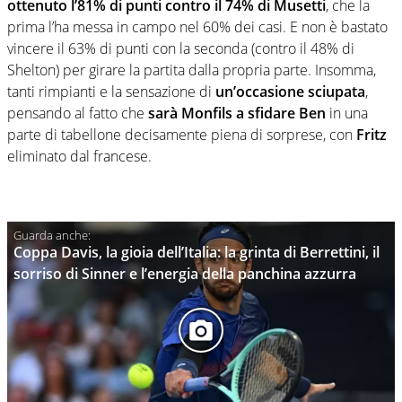
ottenuto l’81% di punti
contro il 74% di Musetti
, che la
prima l’ha messa in campo nel 60% dei casi. E non è bastato
vincere il 63% di punti con la seconda (contro il 48% di
Shelton) per girare la partita dalla propria parte. Insomma,
tanti rimpianti e la sensazione di
un’occasione sciupata
,
pensando al fatto che
sarà Monfils a sfidare Ben
in una
parte di tabellone decisamente piena di sorprese, con
Fritz
eliminato dal francese.
Coppa Davis, la gioia dell’Italia: la grinta di Berrettini, il
sorriso di Sinner e l’energia della panchina azzurra