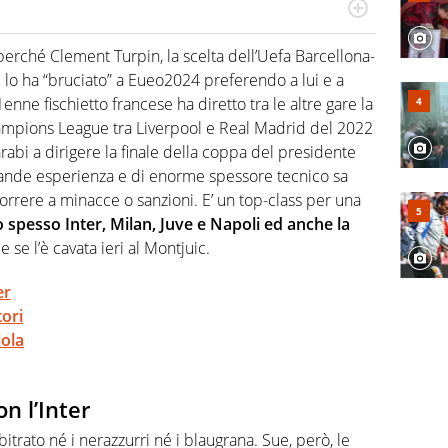
numerose manifestazioni sportive e collaborato con
, competenza, conoscenza e memoria storica. Si occupa
, perché Clement Turpin, la scelta dell’Uefa Barcellona-
i lo ha “bruciato” a Eueo2024 preferendo a lui e a
1enne fischietto francese ha diretto tra le altre gare la
Champions League tra Liverpool e Real Madrid del 2022
rabi a dirigere la finale della coppa del presidente
grande esperienza e di enorme spessore tecnico sa
orrere a minacce o sanzioni. E’ un top-class per una
o spesso Inter, Milan, Juve e Napoli ed anche la
se l’è cavata ieri al Montjuic.
er
ori
iola
n l’Inter
itrato né i nerazzurri né i blaugrana. Sue, però, le