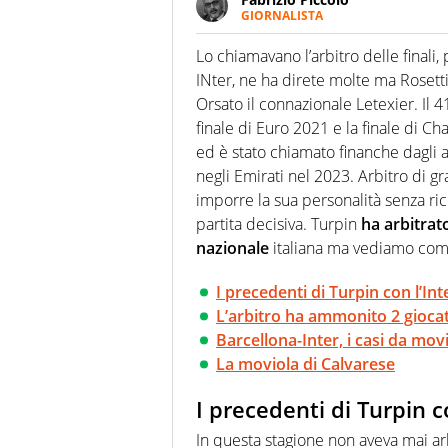
GIORNALISTA
Nella sua carriera ha seguito 
agenzie e testate. Esperienza
Lo chiamavano l’arbitro delle finali
prevalentemente di calcio
INter, ne ha direte molte ma Rosett
Orsato il connazionale Letexier. Il 4
finale di Euro 2021 e la finale di 
ed è stato chiamato finanche dagli a
negli Emirati nel 2023. Arbitro di 
imporre la sua personalità senza ric
partita decisiva. Turpin
ha arbitrat
nazionale
italiana ma vediamo come 
I precedenti di Turpin con l’Int
L’arbitro ha ammonito 2 giocat
Barcellona-Inter, i casi da mov
La moviola di Calvarese
I precedenti di Turpin co
In questa stagione non aveva mai arb