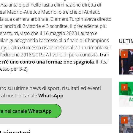
 Atalanta e poi nelle fasi a eliminazione diretta di
al Madrid-Atletico Madrid, oltre che di Athletic
 sua carriera arbitrale, Clement Turpin aveva diretto
bilancio di 2 vittorie e 3 sconfitte. Il precedente più
nerazzurri, visto che il 16 maggio 2023 Lautaro e
ilan guadagnando l’accesso alla finale di Champions
ULTI
y. L’altro successo risale invece al 2-1 in rimonta sul
l’edizione 2018/2019. A livello di pura curiosità,
tra i
 ce n’è uno contro una formazione spagnola
, il Real
sso per 3-2).
o su ultime news di sport, risultati ed eventi
ti al nostro canale
WhatsApp
ra nel canale WhatsApp
 giocatori