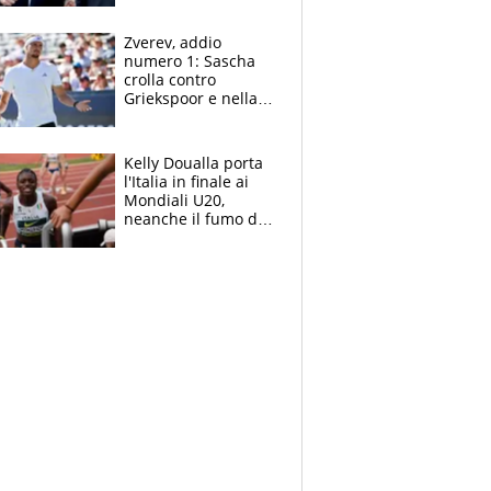
Marocco
Zverev, addio
numero 1: Sascha
crolla contro
Griekspoor e nella
sfida a due con
Sinner si conferma
terzo. Quanti malori
Kelly Doualla porta
a Montreal
l'Italia in finale ai
Mondiali U20,
neanche il fumo di
un incendio la frena
sui 100 metri