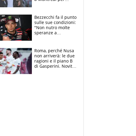
Musetti, Jodar e
Fonseca. Sascha
attacca le palline
Bezzecchi fa il punto
sulle sue condizioni:
"Non nutro molte
speranze a
Silverstone". Ma
promette battaglia
da Aragon
Roma, perché Nusa
non arriverà: le due
ragioni e il piano B
di Gasperini. Novità
su Pellegrini e
Cacciamani