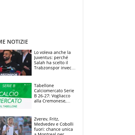
ME NOTIZIE
Lo voleva anche la
Juventus: perché
Salah ha scelto il
Trabzonspor invece
di un top club
Tabellone
Calciomercato Serie
B 26-27: Vogliacco
alla Cremonese,
Strefezza ufficiale al
Palermo
Zverev, Fritz,
Medvedev e Cobolli
fuori: chance unica
a Montreal per