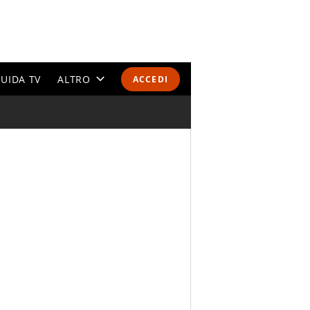
UIDA TV
ALTRO
ACCEDI
CALENDARI E CLASSIFICHE
ALTRI SPORT
MONDIALI 2026
OLIMPIADI
GOSSIP
LIFESTYLE