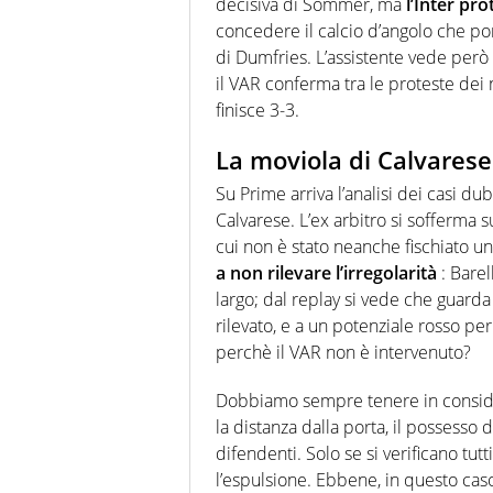
decisiva di Sommer, ma
l’Inter pro
concedere il calcio d’angolo che por
di Dumfries. L’assistente vede però 
il VAR conferma tra le proteste dei 
finisce 3-3.
La moviola di Calvarese
Su Prime arriva l’analisi dei casi du
Calvarese. L’ex arbitro si sofferma
cui non è stato neanche fischiato u
a non rilevare l’irregolarità
: Barel
largo; dal replay si vede che guarda
rilevato, e a un potenziale rosso p
perchè il VAR non è intervenuto?
Dobbiamo sempre tenere in conside
la distanza dalla porta, il possesso 
difendenti. Solo se si verificano tu
l’espulsione. Ebbene, in questo cas