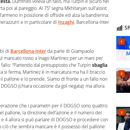
testa.
Dumfries voleva un fallo, ma Turpin è sicuro nel
ta poi al pareggio. Al 75′ segna Mkhitaryan sull’assist
l’armeno in posizione di offside ed alza la bandierina:
nerazzurri e in particolare di
Inzaghi
. Barcellona-Inter
SP
bbi di
Barcellona-Inter
da parte di Giampaolo
 sul mancato rosso a Inago Martinez per un mani per
n fallo: “Partendo dal presupposto che Turpin
sbaglia
la si ferma, Martinez è in marcatura ma ha il braccio
 il pallone e lo prende. Siamo di fronte a un fallo non
er DOGSO (chiara occasione da gol negata): ma allora
razione che i parametri per il DOGSO sono quattro:
del pallone, la direzione dell’azione e il numero dei
tti e 4 allora si può parlare di DOGSO e procedere con
o ciò che sembra mancare è il possesso del pallone: