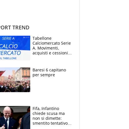
ORT TREND
Tabellone
Calciomercato Serie
A. Movimenti,
acquisti e cessioni:
estate 2026-27
Baresi 6 capitano
per sempre
Fifa, Infantino
chiede scusa ma
non si dimette:
smentito tentativo di
corruzione al