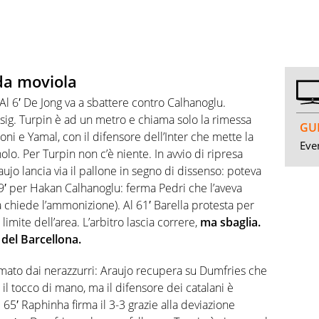
 da moviola
 Al 6′ De Jong va a sbattere contro Calhanoglu.
 sig. Turpin è ad un metro e chiama solo la rimessa
GUI
toni e Yamal, con il difensore dell’Inter che mette la
Even
olo. Per Turpin non c’è niente. In avvio di ripresa
jo lancia via il pallone in segno di dissenso: poteva
l 59′ per Hakan Calhanoglu: ferma Pedri che l’aveva
 chiede l’ammonizione). Al 61′ Barella protesta per
limite dell’area. L’arbitro lascia correre,
ma sbaglia.
 del Barcellona.
mato dai nerazzurri: Araujo recupera su Dumfries che
il tocco di mano, ma il difensore dei catalani è
65′ Raphinha firma il 3-3 grazie alla deviazione