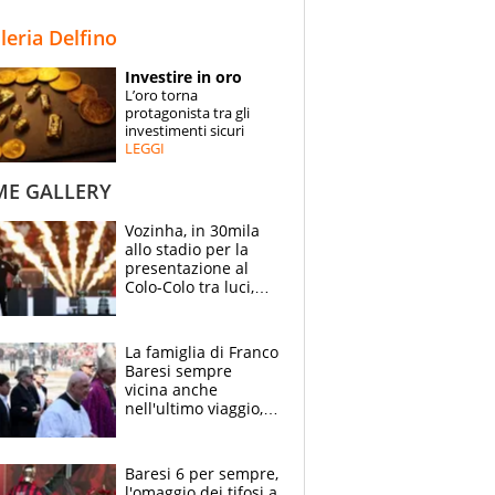
STORIE
lleria Delfino
SPECIALI
Investire in oro
L’oro torna
ESPERTI
protagonista tra gli
investimenti sicuri
LEGGI
CONTATTI
ME GALLERY
Vozinha, in 30mila
allo stadio per la
presentazione al
Colo-Colo tra luci,
spettacolo, elicotteri
e paracadutisti
La famiglia di Franco
Baresi sempre
vicina anche
nell'ultimo viaggio,
la moglie Maura, i
figli e i suoi cari
circondati
Baresi 6 per sempre,
dall'affetto dei tifosi
l'omaggio dei tifosi a