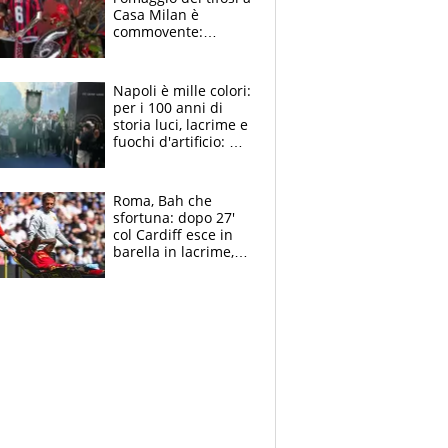
Casa Milan è
commovente:
maglie, bandiere,
sciarpe, lacrime e
bigliettini
Napoli è mille colori:
per i 100 anni di
storia luci, lacrime e
fuochi d'artificio: De
Laurentiis salta al
coro anti-Juve
Roma, Bah che
sfortuna: dopo 27'
col Cardiff esce in
barella in lacrime,
Dybala rigore da
schiaffi, i giallorossi
prendono 3 gol in
45'