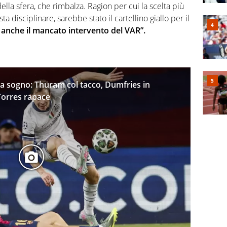
della sfera, che rimbalza. Ragion per cui la scelta più
sta disciplinare, sarebbe stato il cartellino giallo per il
ì anche il mancato intervento del VAR”.
a sogno: Thuram col tacco, Dumfries in
Torres rapace