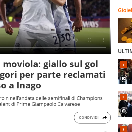
Gioie
ULTI
 moviola: giallo sul gol
igori per parte reclamati
so a Inago
rpin nell’andata delle semifinali di Champions
 talent di Prime Giampaolo Calvarese
CONDIVIDI