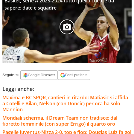
Basket, Serie A 2023-2024 tutto quello che c'è da
sapere: date e squadre
Getty
Seguici su:
Google Discover
Fonti preferite
Leggi anche:
Maxima e BC SPQR, cantieri in ritardo: Matiasic si affida
a Cotelli e Bilan, Nelson (con Doncic) per ora ha solo
Mannion
Mondiali scherma, il Dream Team non tradisce: dal
fioretto femminile (con super Errigo) il quarto oro
Pagelle Juventus-Nizza 2-0, top e flop: Douglas Luiz fa gol