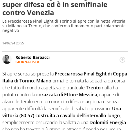
super difesa ed è in semifinale
contro Venezia
La Frecciarossa Final Eight di Torino si apre con la netta vittoria
su Milano su Trento, che conferma il momento particolarmente
negativo
14/02/24 20:55
Roberto Barbacci
GIORNALISTA
Giornalista (pubblicista) sportivo a tutto campo, è il
tuttologo di Virgilio Sport. Provate a chiedergli di boxe, di
Si apre senza sorprese la
Frecciarossa Final Eight di Coppa
scherma, di volley o di curling: ve ne farà innamorare
Italia di Torino
:
Milano
ormai è tornata la squadra da corsa
che tutto il mondo aspettava, e puntuale
Trento
nulla ha
potuto contro la
corazzata di Ettore Messina
, capace di
alzare letteralmente un muro in difesa e arpionare senza
apparente difficoltà la semifinale di sabato prossimo.
Una
vittoria (80-57) costruita a cavallo dell’intervallo lungo
,
semplicemente oscurando la vallata a una
Dolomiti Energia
che non ha trovato più ritmo in attacco, finendo per uscire