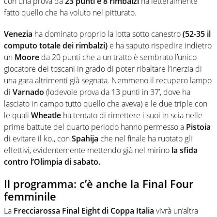
con una prova da
23 punti e 8 rimbalzi
ha letteralmente
fatto quello che ha voluto nel pitturato.
Venezia
ha dominato proprio la lotta sotto canestro
(52-35 il
computo totale dei rimbalzi)
e ha saputo rispedire indietro
un
Moore
da 20 punti che a un tratto è sembrato l’unico
giocatore dei toscani in grado di poter ribaltare l’inerzia di
una gara altrimenti già segnata. Nemmeno il recupero lampo
di
Varnado
(lodevole prova da 13 punti in 37’, dove ha
lasciato in campo tutto quello che aveva) e le due triple con
le quali
Wheatle
ha tentato di rimettere i suoi in scia nelle
prime battute del quarto periodo hanno permesso a
Pistoia
di evitare il ko., con
Spahija
che nel finale ha ruotato gli
effettivi, evidentemente mettendo già nel mirino
la sfida
contro l’Olimpia di sabato.
Il programma: c’è anche la Final Four
femminile
La
Frecciarossa Final Eight di Coppa Italia
vivrà un’altra