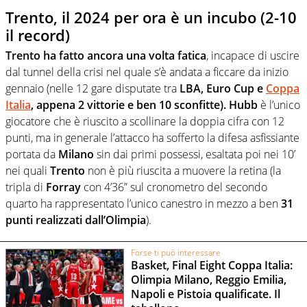
Trento, il 2024 per ora è un incubo (2-10
il record)
Trento ha fatto ancora una volta fatica
, incapace di uscire
dal tunnel della crisi nel quale s’è andata a ficcare da inizio
gennaio (nelle 12 gare disputate tra
LBA, Euro Cup e
Coppa
Italia
, appena 2 vittorie e ben 10 sconfitte). Hubb
è l’unico
giocatore che è riuscito a scollinare la doppia cifra con 12
punti, ma in generale l’attacco ha sofferto la difesa asfissiante
portata da
Milano
sin dai primi possessi, esaltata poi nei 10’
nei quali
Trento
non è più riuscita a muovere la retina (la
tripla di
Forray
con 4’36” sul cronometro del secondo
quarto ha rappresentato l’unico canestro in mezzo a ben
31
punti realizzati dall’Olimpia
).
Forse ti può interessare
Basket, Final Eight Coppa Italia:
Olimpia Milano, Reggio Emilia,
Napoli e Pistoia qualificate. Il